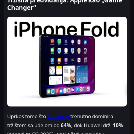
Tržišna predviđanja: Apple kao „Game
Changer“
Uprkos tome što
Samsung
trenutno dominira
tržištem sa udelom od
64%
, dok Huawei drži
10%