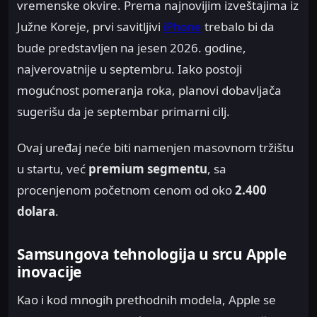
vremenske okvire. Prema najnovijim izveštajima iz
Južne Koreje, prvi savitljivi
iPhone
trebalo bi da
bude predstavljen na jesen 2026. godine,
najverovatnije u septembru. Iako postoji
mogućnost pomeranja roka, planovi dobavljača
sugerišu da je septembar primarni cilj.
Ovaj uređaj neće biti namenjen masovnom tržištu
u startu, već
premium segmentu
, sa
procenjenom početnom cenom od oko
2.400
dolara
.
Samsungova tehnologija u srcu Apple
inovacije
Kao i kod mnogih prethodnih modela, Apple se