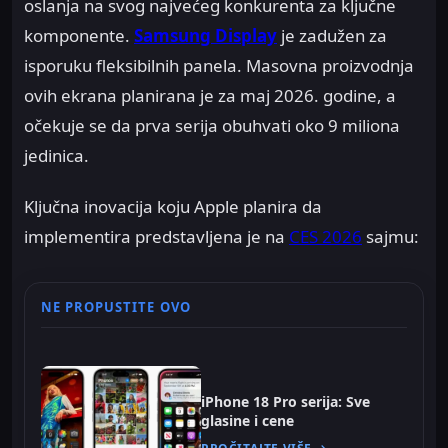
oslanja na svog najvećeg konkurenta za ključne
komponente.
Samsung Display
je zadužen za
isporuku fleksibilnih panela. Masovna proizvodnja
ovih ekrana planirana je za maj 2026. godine, a
očekuje se da prva serija obuhvati oko 9 miliona
jedinica.
Ključna inovacija koju Apple planira da
implementira predstavljena je na
CES 2026
sajmu:
NE PROPUSTITE OVO
iPhone 18 Pro serija: Sve
glasine i cene