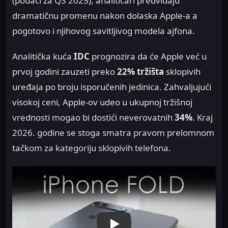
(podaci za Q3 2025), analitičari predviđaju
dramatičnu promenu nakon dolaska Apple-a a
pogotovo i njihovog savitljivog modela ajfona.
Analitička kuća
IDC
prognozira da će Apple već u
prvoj godini zauzeti preko
22% tržišta
sklopivih
uređaja po broju isporučenih jedinica. Zahvaljujući
visokoj ceni, Apple-ov udeo u ukupnoj tržišnoj
vrednosti mogao bi dostići neverovatnih
34%
. Kraj
2026. godine se stoga smatra pravom prelomnom
tačkom za kategoriju sklopivih telefona.
Play