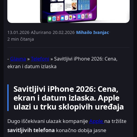
13.01.2026
•
Ažurirano
20.02.2026
•
Mihailo Ivanjac
•
2 min čitanja
-
Glavna
»
Telefoni
»
Savitljivi iPhone 2026: Cena,
ekran i datum izlaska
Savitljivi iPhone 2026: Cena,
ekran i datum izlaska. Apple
ulazi u trku sklopivih uređaja
Dugo iščekivani ulazak kompanije
Apple
na tržište
savitljivih telefona
konačno dobija jasne