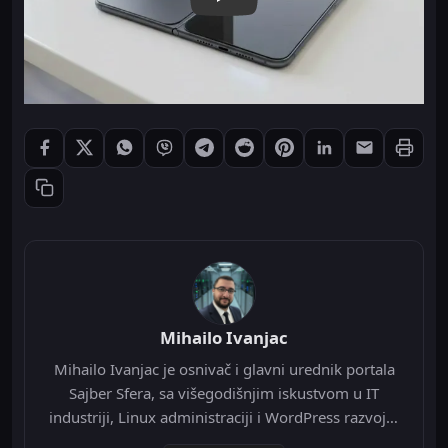
Štampaj
Podeli: Facebook
Podeli: X
Podeli: WhatsApp
Podeli: Viber
Podeli: Telegram
Podeli: Reddit
Podeli: Pinterest
Podeli: LinkedIn
Podeli: Ema
Kopiraj link
Mihailo Ivanjac
Mihailo Ivanjac je osnivač i glavni urednik portala
Sajber Sfera, sa višegodišnjim iskustvom u IT
industriji, Linux administraciji i WordPress razvoju.
Specijalizovan je za Nginx infrastrukturu, Redis