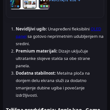
PROČITAJTE VIŠE →
Nevidljivi ugib:
Unapređeni fleksibilni
OLED
panel
sa gotovo neprimetnim udubljenjem na
sredini.
Premium materijali:
Dizajn uključuje
ultratanke slojeve stakla sa obe strane
panela.
Dodatna stabilnost:
Metalna ploča na
donjem delu ekrana služi za dodatno
smanjenje dubine ugiba i povećanje
izdržljivosti.