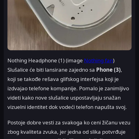
Nothing Headphone (1) (image
Nothing fan
)
Slušalice će biti lansirane zajedno sa
Phone (3)
,
koji se takođe rešava glifskog interfejsa koji je
izdvajao telefone kompanije. Pomalo je zanimljivo
videti kako nove slušalice uspostavljaju snažan
vizuelni identitet dok vodeći telefon napušta svoj.
Postoje dobre vesti za svakoga ko ceni žičanu vezu
zbog kvaliteta zvuka, jer jedna od slika potvrđuje