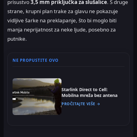
prisustvo
3,5 mm priključka za slušalice
. S druge
strane, krupni plan trake za glavu ne pokazuje
vidljive šarke na preklapanje, što bi moglo biti
manja neprijatnost za neke ljude, posebno za
putnike.
NE PROPUSTITE OVO
Starlink Direct to Cell:
Mobilna mreža bez antena
PROČITAJTE VIŠE →