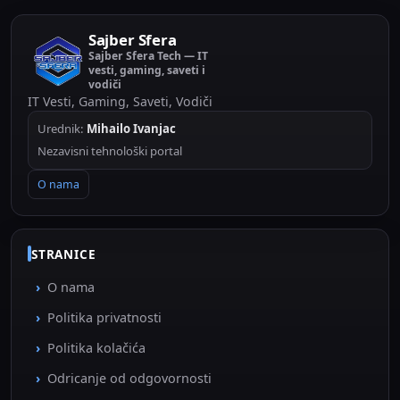
Sajber Sfera
Sajber Sfera Tech — IT
vesti, gaming, saveti i
vodiči
IT Vesti, Gaming, Saveti, Vodiči
Urednik:
Mihailo Ivanjac
Nezavisni tehnološki portal
O nama
STRANICE
O nama
Politika privatnosti
Politika kolačića
Odricanje od odgovornosti