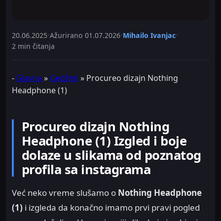
20.06.2025
•
Ažurirano
01.07.2026
•
Mihailo Ivanjac
•
2 min čitanja
-
Glavna
»
Gedžeti
»
Procureo dizajn Nothing
Headphone (1)
Procureo dizajn Nothing
Headphone (1) Izgled i boje
dolaze u slikama od poznatog
profila sa instagrama
Već neko vreme slušamo o
Nothing Headphone
(1)
i izgleda da konačno imamo prvi pravi pogled