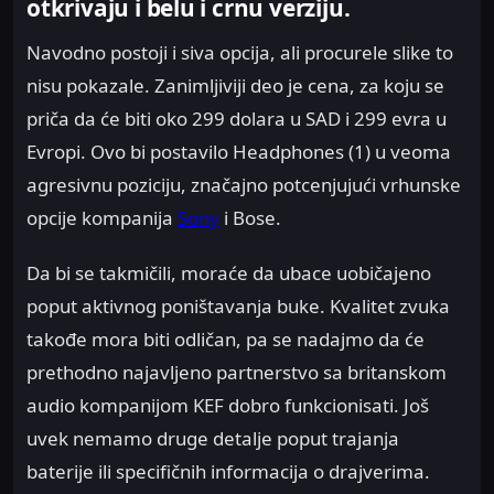
otkrivaju i belu i crnu verziju.
Navodno postoji i siva opcija, ali procurele slike to
nisu pokazale. Zanimljiviji deo je cena, za koju se
priča da će biti oko 299 dolara u SAD i 299 evra u
Evropi. Ovo bi postavilo Headphones (1) u veoma
agresivnu poziciju, značajno potcenjujući vrhunske
opcije kompanija
Sony
i Bose.
Da bi se takmičili, moraće da ubace uobičajeno
poput aktivnog poništavanja buke. Kvalitet zvuka
takođe mora biti odličan, pa se nadajmo da će
prethodno najavljeno partnerstvo sa britanskom
audio kompanijom KEF dobro funkcionisati. Još
uvek nemamo druge detalje poput trajanja
baterije ili specifičnih informacija o drajverima.