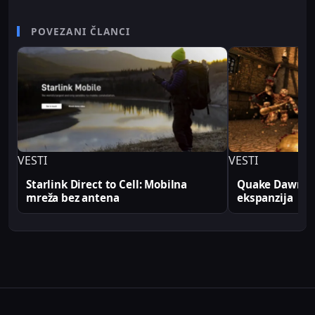
karijere radio je kao televizijski spiker/voditelj i
senior video editor na RTV Belle amie, što mu
POVEZANI ČLANCI
omogućava da tehničke teme predstavi jasno i
profesionalno. Sve tehničke analize i konfiguracije
na Sajber Sfera portalu zasnovane su na realnim
produkcionim implementacijama.
VESTI
VESTI
Starlink Direct to Cell: Mobilna
Quake Dawn of
mreža bez antena
ekspanzija