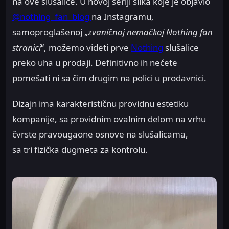
na ove slušalice. U novoj seriji slika koje je objavio
@nothing_fan_blog
na Instagramu,
samoproglašenoj „
zvaničnoj nemačkoj Nothing fan
stranici
“, možemo videti prve
Nothing
slušalice
preko uha u prodaji. Definitivno ih nećete
pomešati ni sa čim drugim na polici u prodavnici.
Dizajn ima karakterističnu providnu estetiku
kompanije, sa providnim ovalnim delom na vrhu
čvrste pravougaone osnove na slušalicama,
sa tri fizička dugmeta za kontrolu.