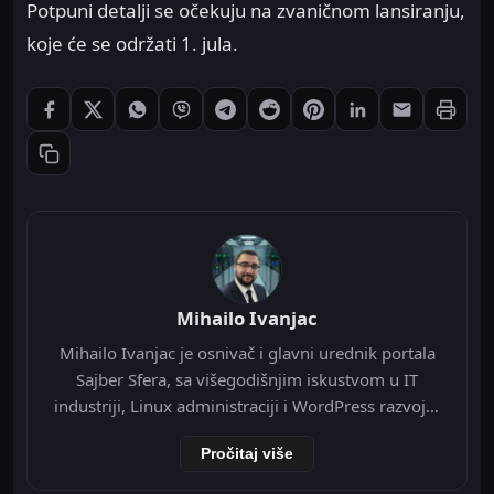
Potpuni detalji se očekuju na zvaničnom lansiranju,
koje će se održati 1. jula.
Štampaj
Podeli: Facebook
Podeli: X
Podeli: WhatsApp
Podeli: Viber
Podeli: Telegram
Podeli: Reddit
Podeli: Pinterest
Podeli: LinkedIn
Podeli: Ema
Kopiraj link
Mihailo Ivanjac
Mihailo Ivanjac je osnivač i glavni urednik portala
Sajber Sfera, sa višegodišnjim iskustvom u IT
industriji, Linux administraciji i WordPress razvoju.
Specijalizovan je za Nginx infrastrukturu, Redis
Pročitaj više
object cache, Cloudflare integraciju i optimizaciju
WordPress-a na VPS okruženju. Tokom svoje IT