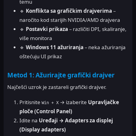
temu
🔹
Konflikta sa grafičkim drajverima
–
naročito kod starijih NVIDIA/AMD drajvera
🔹
Postavki prikaza
– različiti DPI, skaliranje,
više monitora
🔹
Windows 11 ažuriranja
– neka ažuriranja
oštećuju UI prikaz
Metod 1: Ažurirajte grafički drajver
Najčešći uzrok je zastareli grafički drajver.
Pritisnite
→ izaberite
Upravljačke
Win + X
ploče (Control Panel)
Idite na
Uređaji → Adapters za displej
(Display adapters)