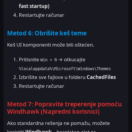
fast startup)
Restartujte računar
Metod 6: Obrišite keš teme
Keš UI komponenti može biti oštećen.
Pritisnite
→ otkucajte
Win + R
%localappdata%\Microsoft\Windows\Themes
Izbrišite sve fajlove u folderu
CachedFiles
Restartujte računar
Metod 7: Popravite treperenje pomoću
Windhawk (Napredni korisnici)
Ako standardna rešenja ne pomažu, možete
koristiti
Windhawk
– besplatan alat za