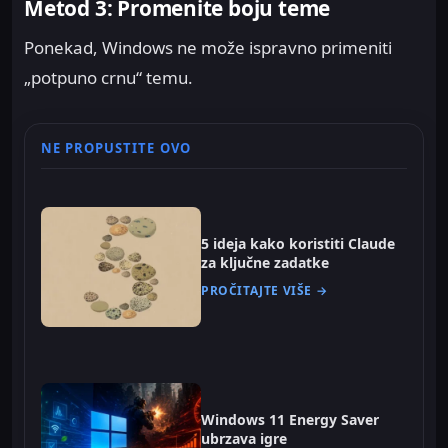
Metod 3: Promenite boju teme
Ponekad, Windows ne može ispravno primeniti
„potpuno crnu“ temu.
NE PROPUSTITE OVO
5 ideja kako koristiti Claude
za ključne zadatke
PROČITAJTE VIŠE →
Windows 11 Energy Saver
ubrzava igre