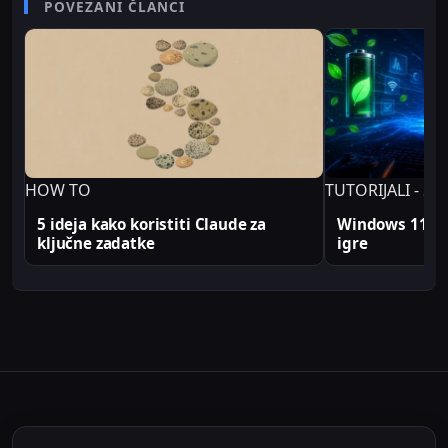
senior video editor na RTV Belle amie, što mu
POVEZANI ČLANCI
omogućava da tehničke teme predstavi jasno i
profesionalno. Sve tehničke analize i konfiguracije
na Sajber Sfera portalu zasnovane su na realnim
produkcionim implementacijama.
HOW TO
TUTORIJALI - SA
5 ideja kako koristiti Claude za
Windows 11 En
ključne zadatke
igre