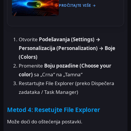
PROČITAJTE VIŠE →
Otvorite
Podešavanja (Settings) →
Personalizacija (Personalization) → Boje
(Colors)
Promenite
Boju pozadine (Choose your
color)
sa „Crna“ na „Tamna“
Restartujte File Explorer (preko Dispečera
zadataka / Task Manager)
Metod 4: Resetujte File Explorer
Može doći do oštećenja postavki.