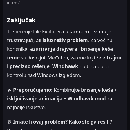
icons“
Zaključak
Treperenje File Explorera u tamnom režimu je
frustrirajući, ali
lako rešiv problem
. Za većinu
korisnika,
azuriranje drajvera
i
brisanje keša
teme
su dovoljni. Međutim, za one koji žele
trajno
i precizno rešenje
,
Windhawk
nudi najbolju
kontrolu nad Windows izgledom.
🔥
Preporučujemo
: Kombinujte
brisanje keša
+
isključivanje animacija
+
Windhawk mod
za
najbolje iskustvo.
💬
Imate li ovaj problem? Kako ste ga rešili?