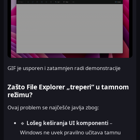
GIF je usporen i zatamnjen radi demonstracije
Zašto File Explorer „treperi“ u tamnom
režimu?
Ovaj problem se najčešće javlja zbog:
🔹
Lošeg keširanja UI komponenti
–
Windows ne uvek pravilno učitava tamnu