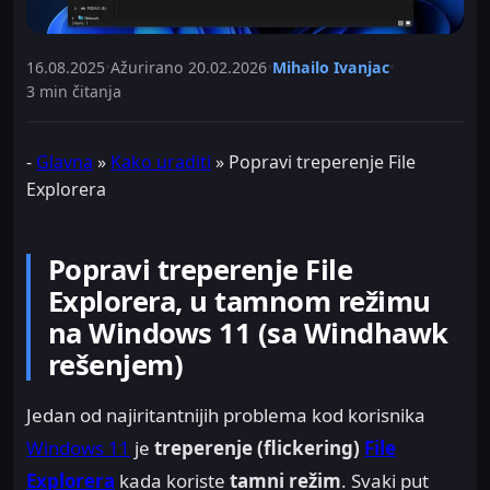
16.08.2025
•
Ažurirano
20.02.2026
•
Mihailo Ivanjac
•
3 min čitanja
-
Glavna
»
Kako uraditi
»
Popravi treperenje File
Explorera
Popravi treperenje File
Explorera, u tamnom režimu
na Windows 11 (sa Windhawk
rešenjem)
Jedan od najiritantnijih problema kod korisnika
Windows 11
je
treperenje (flickering)
File
Explorera
kada koriste
tamni režim
. Svaki put