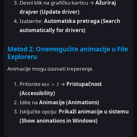
Desni klik na grafičku karticu →
Ažuriraj
drajver (Update driver)
Izaberite:
Automatska pretraga (Search
automatically for drivers)
Metod 2: Onemogućite animacije u File
Exploreru
Animacije mogu izazvati treperenje.
Pritisnite
→
Pristupačnost
Win + I
(Accessibility)
Idite na
Animacije (Animations)
Isključite opciju:
Prikaži animacije u sistemu
(Show animations in Windows)