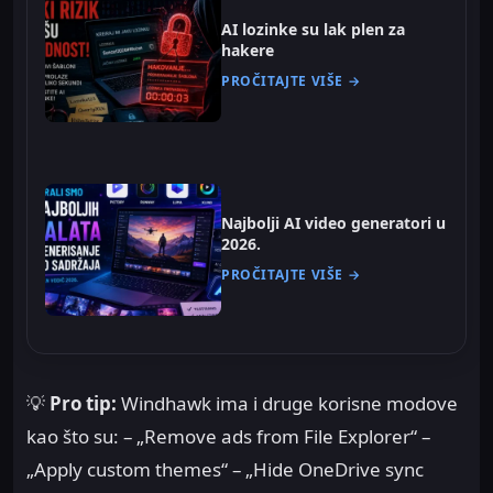
AI lozinke su lak plen za
hakere
PROČITAJTE VIŠE →
Najbolji AI video generatori u
2026.
PROČITAJTE VIŠE →
💡
Pro tip:
Windhawk ima i druge korisne modove
kao što su: – „Remove ads from File Explorer“ –
„Apply custom themes“ – „Hide OneDrive sync