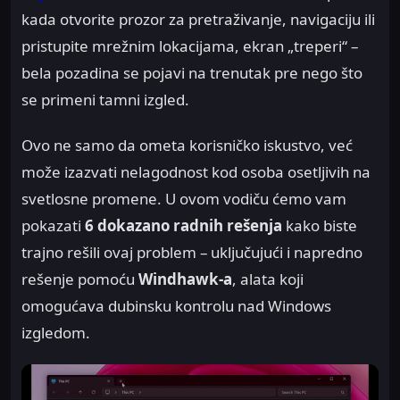
kada otvorite prozor za pretraživanje, navigaciju ili
pristupite mrežnim lokacijama, ekran „treperi“ –
bela pozadina se pojavi na trenutak pre nego što
se primeni tamni izgled.
Ovo ne samo da ometa korisničko iskustvo, već
može izazvati nelagodnost kod osoba osetljivih na
svetlosne promene. U ovom vodiču ćemo vam
pokazati
6 dokazano radnih rešenja
kako biste
trajno rešili ovaj problem – uključujući i napredno
rešenje pomoću
Windhawk-a
, alata koji
omogućava dubinsku kontrolu nad Windows
izgledom.