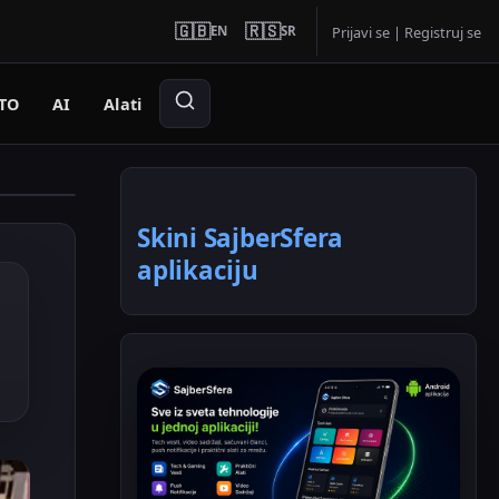
🇬🇧
🇷🇸
EN
SR
Prijavi se
|
Registruj se
TO
AI
Alati
Skini SajberSfera
aplikaciju