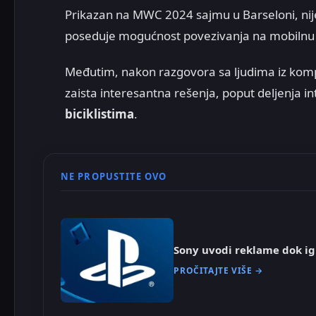
Prikazan na MWC 2024 sajmu u Barseloni, nije
poseduje mogućnost povezivanja na mobilnu
Međutim, nakon razgovora sa ljudima iz kom
zaista interesantna rešenja, poput deljenja in
biciklistima
.
NE PROPUSTITE OVO
Sony uvodi reklame dok ig
PROČITAJTE VIŠE →