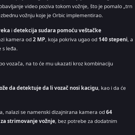
a obavljanje video poziva tokom vožnje, što je pomalo „trn
 bezbednu vožnju koje je Orbic implementirao.
reka
i
detekcija sudara pomoću veštačke
lazi kamera od
2 MP
, koja pokriva ugao od
140 stepeni
, a
 s leđa.
 po vozača, na to će mu ukazati kroz kombinaciju
že da detektuje da li vozač nosi kacigu
, kao i da će
eta, nalazi se namenski dizajnirana kamera od
64
i za strimovanje vožnje
, bez potrebe za dodatnim