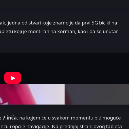
 jedna od stvari koje znamo je da prvi 5G bicikl na
bletu koji je montiran na korman, kao i da se unutar
▶
le
7 inča
, na kojem će u svakom momentu biti moguće
ancu i opcije navigacije. Na prednjoj strani ovog tableta