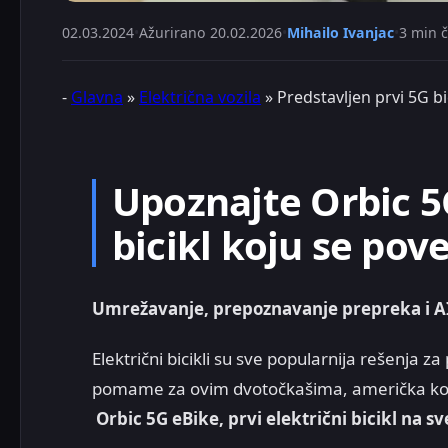
02.03.2024
•
Ažurirano
20.02.2026
•
Mihailo Ivanjac
•
3 min č
-
Glavna
»
Električna vozila
»
Predstavljen prvi 5G bi
Upoznajte Orbic 5G
bicikl koju se pov
Umrežavanje, prepoznavanje prepreka i AI
Električni bicikli su sve popularnija rešenja z
pomame za ovim dvotočkašima, američka k
Orbic 5G eBike, prvi električni bicikl na