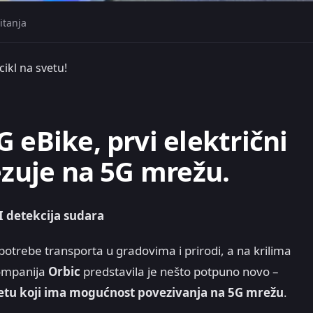
itanja
cikl na svetu!
 eBike, prvi električni
ezuje na 5G mrežu.
 detekcija sudara
a potrebe transporta u gradovima i prirodi, a na krilima
ompanija
Orbic
predstavila je nešto potpuno novo –
 svetu koji ima mogućnost povezivanja na 5G mrežu
.