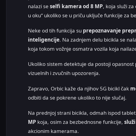
nalazi se
selfi kamera od 8 MP
, koja služi z
u oku“ ukoliko se u priču uključe funkcije za
Neke od tih funkcija su
prepoznavanje prep
inteligencije
. Na zadnjem delu bicikla se na
koja tokom vožnje osmatra vozila koja nailaze
Ukoliko sistem detektuje da postoji opasnost
vizuelnih i zvučnih upozorenja.
Zapravo, Orbic kaže da njihov 5G bicikl čak
mo
odbiti da se pokrene ukoliko to nije slučaj.
Na prednjoj strani bicikla, odmah ispod tabl
MP
koja, osim za bezbednosne funkcije,
služ
akcionim kamerama.