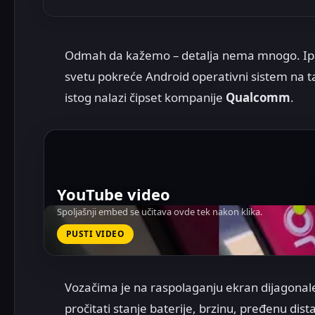
Odmah da kažemo – detalja nema mnogo. Ipak,
svetu pokreće Android operativni sistem na ta
istog nalazi čipset kompanije
Qualcomm
.
YouTube video
Spoljašnji embed se učitava ovde tek nakon klika.
PUSTI VIDEO
Vozačima je na raspolaganju ekran dijagona
pročitati stanje baterije, brzinu, pređenu dist