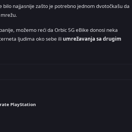
 bilo najjasnije zašto je potrebno jednom dvotočkašu da
 mrežu.
panije, možemo reći da Orbic 5G eBike donosi neka
terneta ljudima oko sebe ili
umrežavanja sa drugim
rate PlayStation