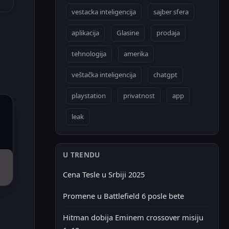
vestacka inteligencija
sajber sfera
aplikacija
Glasine
prodaja
tehnologija
amerika
veštačka inteligencija
chatgpt
playstation
privatnost
app
leak
U TRENDU
Cena Tesle u Srbiji 2025
Promene u Battlefield 6 posle bete
Hitman dobija Eminem crossover misiju