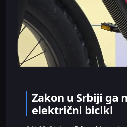
Zakon u Srbiji ga 
električni bicikl