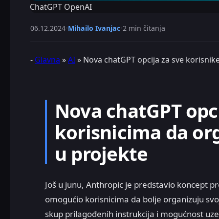
ChatGPT OpenAI
06.12.2024
•
Mihailo Ivanjac
•
2 min čitanja
-
Glavna
»
AI
»
Nova chatGPT opcija za sve korisnik
Nova chatGPT opci
korisnicima da or
u projekte
Još u junu, Anthropic je predstavio koncept p
omogućio korisnicima da bolje organizuju svoj
skup prilagođenih instrukcija i mogućnost u