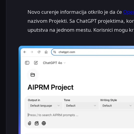
Novo curenje informacija otkrilo je da će
Ope
nazivom Projekti. Sa ChatGPT projektima, koris
uputstva na jednom mestu. Korisnici mogu krei