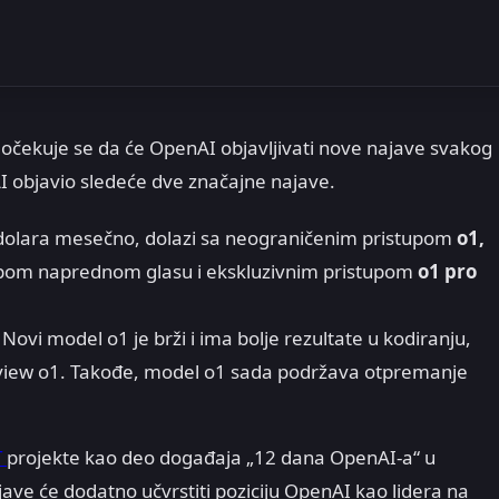
očekuje se da će OpenAI objavljivati nove najave svakog
 objavio sledeće dve značajne najave.
0 dolara mesečno, dolazi sa neograničenim pristupom
o1,
upom naprednom glasu i ekskluzivnim pristupom
o1 pro
Novi model o1 je brži i ima bolje rezultate u kodiranju,
eview o1. Takođe, model o1 sada podržava otpremanje
T
projekte kao deo događaja „12 dana OpenAI-a“ u
ve će dodatno učvrstiti poziciju OpenAI kao lidera na