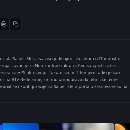
Štampaj članak
Kopiraj link
st
inkedIn
li: Email
ortala Sajber Sfera, sa višegodišnjim iskustvom u IT industriji,
ecijalizovan je za Nginx infrastrukturu, Redis object cache,
ress-a na VPS okruženju. Tokom svoje IT karijere radio je kao
 editor na RTV Belle amie, što mu omogućava da tehničke teme
e analize i konfiguracije na Sajber Sfera portalu zasnovane su na