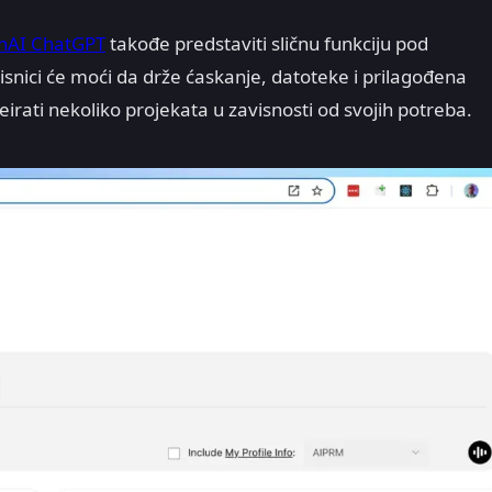
nAI ChatGPT
takođe predstaviti sličnu funkciju pod
nici će moći da drže ćaskanje, datoteke i prilagođena
rati nekoliko projekata u zavisnosti od svojih potreba.