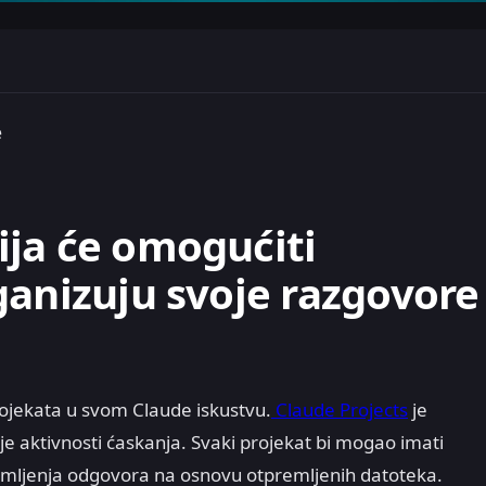
e
ja će omogućiti
ganizuju svoje razgovore
rojekata u svom Claude iskustvu.
Claude Projects
je
e aktivnosti ćaskanja. Svaki projekat bi mogao imati
zemljenja odgovora na osnovu otpremljenih datoteka.