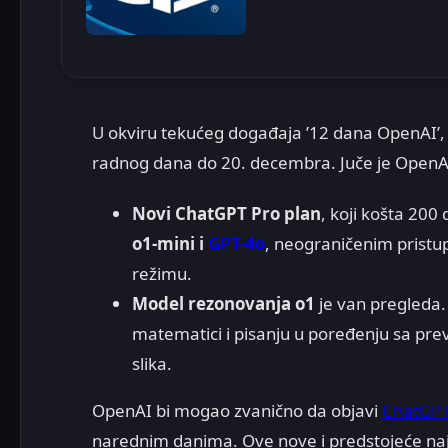
U okviru tekućeg događaja ’12 dana OpenAI’, 
radnog dana do 20. decembra. Juče je OpenAI
Novi ChatGPT Pro plan
, koji košta 20
o1-mini i
GPT-4o
, neograničenim prist
režimu.
Model rezonovanja o1
je van pregleda. 
matematici i pisanju u poređenju sa pr
slika.
OpenAI bi mogao zvanično da objavi
ChatGP
narednim danima. Ove nove i predstojeće naja