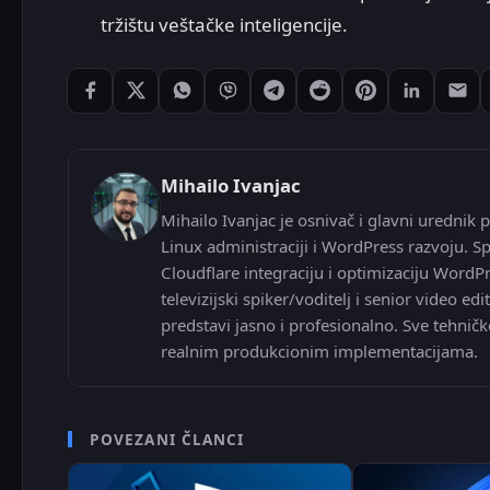
tržištu veštačke inteligencije.
Podeli: Facebook
Podeli: X
Podeli: WhatsApp
Podeli: Viber
Podeli: Telegram
Podeli: Reddit
Podeli: Pintere
Podeli: L
Pode
Mihailo Ivanjac
Mihailo Ivanjac je osnivač i glavni urednik p
Linux administraciji i WordPress razvoju. Sp
Cloudflare integraciju i optimizaciju WordP
televizijski spiker/voditelj i senior video
predstavi jasno i profesionalno. Sve tehničk
realnim produkcionim implementacijama.
POVEZANI ČLANCI