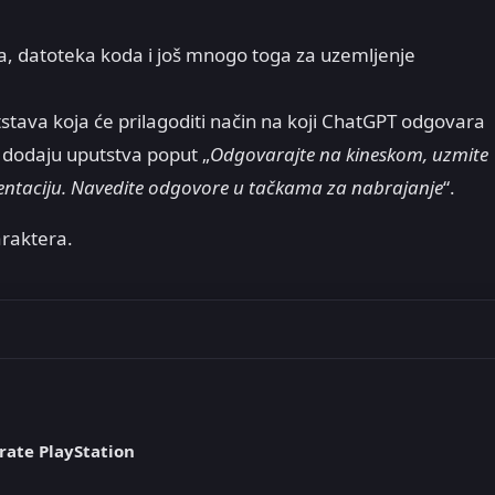
, datoteka koda i još mnogo toga za uzemljenje
tava koja će prilagoditi način na koji ChatGPT odgovara
a dodaju uputstva poput „
Odgovarajte na kineskom, uzmite
entaciju. Navedite odgovore u tačkama za nabrajanje
“.
raktera.
rate PlayStation