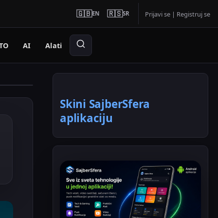
🇬🇧
🇷🇸
EN
SR
Prijavi se
|
Registruj se
TO
AI
Alati
Skini SajberSfera
aplikaciju