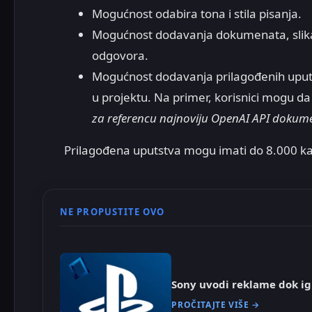
Mogućnost odabira tona i stila pisanja.
Mogućnost dodavanja dokumenata, slika
odgovora.
Mogućnost dodavanja prilagođenih uputs
u projektu. Na primer, korisnici mogu d
za referencu najnoviju OpenAI API dokum
Prilagođena uputstva mogu imati do 8.000 ka
NE PROPUSTITE OVO
Sony uvodi reklame dok ig
PROČITAJTE VIŠE →