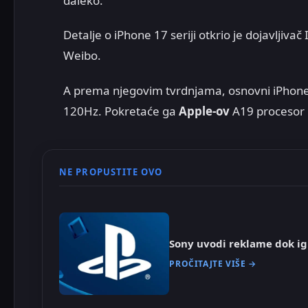
daleko.
Detalje o iPhone 17 seriji otkrio je dojavljiva
Weibo.
A prema njegovim tvrdnjama, osnovni iPhone
120Hz. Pokretaće ga
Apple-ov
A19 procesor 
NE PROPUSTITE OVO
Sony uvodi reklame dok ig
PROČITAJTE VIŠE →