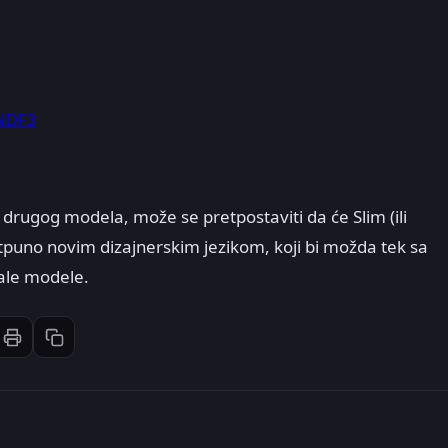
zNDF3
 drugog modela, može se pretpostaviti da će Slim (ili
 potpuno novim dizajnerskim jezikom, koji bi možda tek sa
ale modele.
Štampaj članak
Kopiraj link
st
inkedIn
li: Email