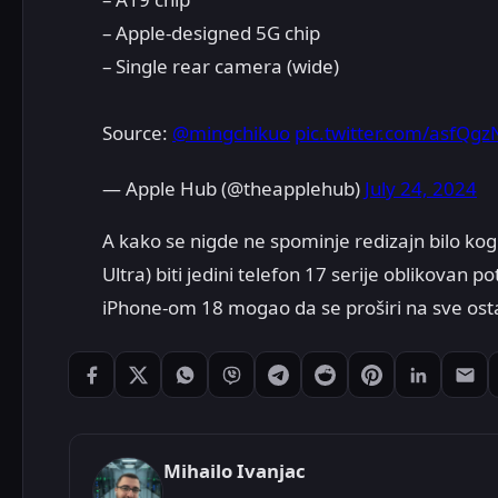
– Apple-designed 5G chip
– Single rear camera (wide)
Source:
@mingchikuo
pic.twitter.com/asfQg
— Apple Hub (@theapplehub)
July 24, 2024
A kako se nigde ne spominje redizajn bilo kog
Ultra) biti jedini telefon 17 serije oblikovan
iPhone-om 18 mogao da se proširi na sve ost
Podeli: Facebook
Podeli: X
Podeli: WhatsApp
Podeli: Viber
Podeli: Telegram
Podeli: Reddit
Podeli: Pintere
Podeli: L
Pode
Mihailo Ivanjac