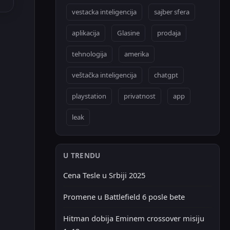
vestacka inteligencija
sajber sfera
aplikacija
Glasine
prodaja
tehnologija
amerika
veštačka inteligencija
chatgpt
playstation
privatnost
app
leak
U TRENDU
Cena Tesle u Srbiji 2025
Promene u Battlefield 6 posle bete
Hitman dobija Eminem crossover misiju