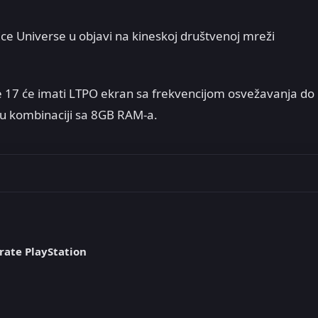
č Ice Universe u objavi na kineskoj društvenoj mreži
 17 će imati LTPO ekran sa frekvencijom osvežavanja do
u kombinaciji sa 8GB RAM-a.
rate PlayStation