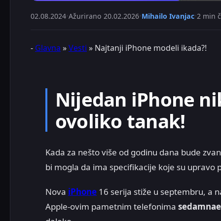
02.08.2024
•
Ažurirano
20.02.2026
•
Mihailo Ivanjac
•
2 min č
-
Glavna
»
Vesti
»
Najtanji iPhone modeli ikada?!
Nijedan iPhone ni
ovoliko tanak!
Kada za nešto više od godinu dana bude zvani
bi mogla da ima specifikacije koje su upravo
Nova
iPhone
16 serija stiže u septembru, a 
Apple-ovim pametnim telefonima
sedamnaest