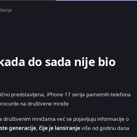
itanja
kada do sada nije bio
čno predstavljena, iPhone 17 serija pametnih telefona
 procurile na društvene mreže
na društvenim mrežama već se pojavljuju informacije o
e generacije, čije je lansiranje
više od godinu dana