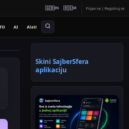
🇬🇧
🇷🇸
EN
SR
Prijavi se
|
Registruj se
TO
AI
Alati
Skini SajberSfera
aplikaciju