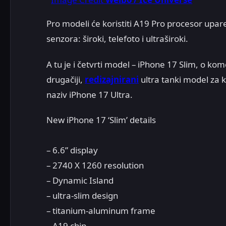
Pro modeli će koristiti A19 Pro procesor upa
senzora: široki, telefoto i ultraširoki.
A tu je i četvrti model – iPhone 17 Slim, o kom
drugačiji,
redizajnirani
ultra tanki model za 
naziv iPhone 17 Ultra.
New iPhone 17 ‘Slim’ details
– 6.6” display
– 2740 X 1260 resolution
– Dynamic Island
– ultra-slim design
– titanium-aluminum frame
– A19 chip