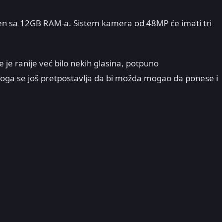
ren sa 12GB RAM-a. Sistem kamera od 48MP će imati tri
e je ranije već bilo nekih glasina, potpuno
koga se još pretpostavlja da bi možda mogao da ponese i