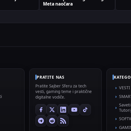
Meta naočara
PRATITE NAS
KATEGO
Pratite Sajber Sferu za tech
VESTI
vesti, gaming teme i praktične
ti
SMAR
digitalne vodiče.
Savet
Tutori
SOFT
GAMI