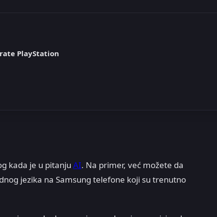
rate PlayStation
g kada je u pitanju
AI
. Na primer, već možete da
jednog jezika na Samsung telefone koji su trenutno