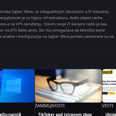
ortala Sajber Sfera, sa višegodišnjim iskustvom u IT industriji,
ecijalizovan je za Nginx infrastrukturu, Redis object cache,
ress-a na VPS okruženju. Tokom svoje IT karijere radio je kao
 editor na RTV Belle amie, što mu omogućava da tehničke teme
e analize i konfiguracije na Sajber Sfera portalu zasnovane su na
ZANIMLJIVOSTI
VESTI
žio najniži
TikToker pod istragom zbog
Ukida