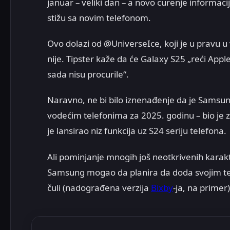
januar – veliki dan – a novo curenje informaci
stižu sa novim telefonom.
Ovo dolazi od @UniverseIce, koji je u pravu u
nije. Tipster kaže da će Galaxy S25 „reći App
sada nisu procurile“.
Naravno, ne bi bilo iznenađenje da je Samsun
vodećim telefonima za 2025. godinu – bio je 
je lansirao niz funkcija uz S24 seriju telefona.
Ali pominjanje mnogih još neotkrivenih karakte
Samsung mogao da planira da doda svojim te
čuli (nadograđena verzija
Bixby
-ja, na primer)