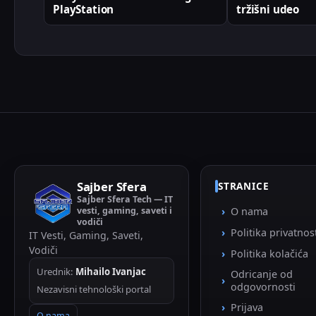
PlayStation
tržišni udeo
Sajber Sfera
STRANICE
Sajber Sfera Tech — IT
vesti, gaming, saveti i
O nama
vodiči
Politika privatnos
IT Vesti, Gaming, Saveti,
Vodiči
Politika kolačića
Urednik:
Mihailo Ivanjac
Odricanje od
odgovornosti
Nezavisni tehnološki portal
Prijava
O nama