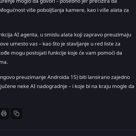
urenje moglo da govori – posebno jer precizira da
 Mogućnost više poboljšanja kamere, kao i više alata za
kcija AI agenta, u smislu alata koji zapravo preuzimaju
ve umesto vas – kao što je stavljanje u red liste za
akođe mogu postojati funkcije koje će vam pomoći da
ama.
govo preuzimanje Androida 15) biti lansirano zajedno
ključene neke AI nadogradnje – i koje bi na kraju mogle da
Štampaj članak
Kopiraj link
st
inkedIn
li: Email