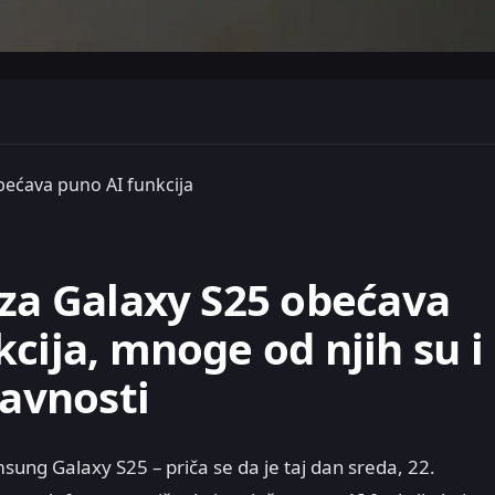
bećava puno AI funkcija
za Galaxy S25 obećava
cija, mnoge od njih su i
javnosti
ung Galaxy S25 – priča se da je taj dan sreda, 22.