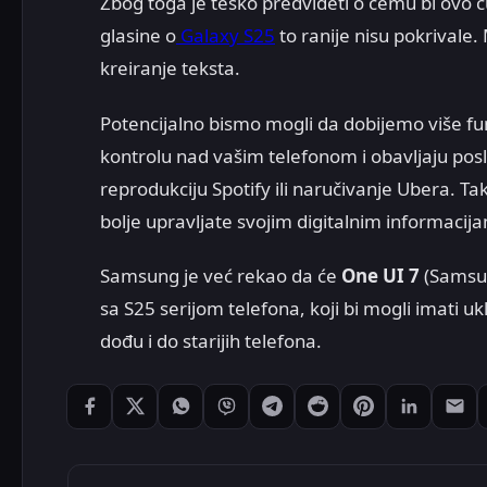
Zbog toga je teško predvideti o čemu bi ovo c
glasine o
Galaxy S25
to ranije nisu pokrivale.
kreiranje teksta.
Potencijalno bismo mogli da dobijemo više fun
kontrolu nad vašim telefonom i obavljaju poslo
reprodukciju Spotify ili naručivanje Ubera. T
bolje upravljate svojim digitalnim informacij
Samsung je već rekao da će
One UI 7
(Samsun
sa S25 serijom telefona, koji bi mogli imati u
dođu i do starijih telefona.
Podeli: Facebook
Podeli: X
Podeli: WhatsApp
Podeli: Viber
Podeli: Telegram
Podeli: Reddit
Podeli: Pintere
Podeli: L
Pode