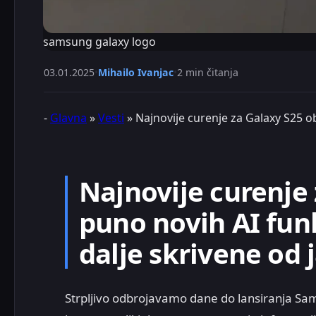
samsung galaxy logo
03.01.2025
•
Mihailo Ivanjac
•
2 min čitanja
-
Glavna
»
Vesti
»
Najnovije curenje za Galaxy S25 o
Najnovije curenje 
puno novih AI funk
dalje skrivene od 
Strpljivo odbrojavamo dane do lansiranja Sams