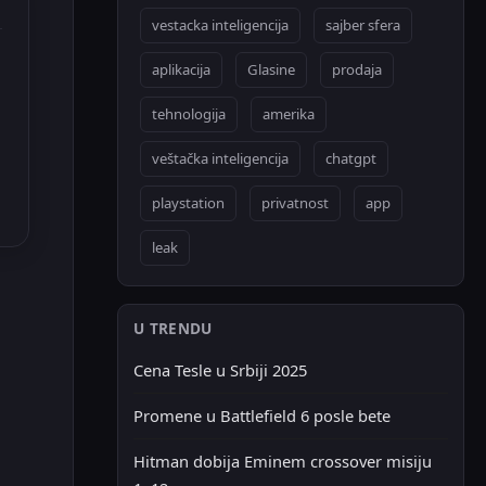
vestacka inteligencija
sajber sfera
aplikacija
Glasine
prodaja
tehnologija
amerika
veštačka inteligencija
chatgpt
playstation
privatnost
app
leak
U TRENDU
Cena Tesle u Srbiji 2025
Promene u Battlefield 6 posle bete
Hitman dobija Eminem crossover misiju