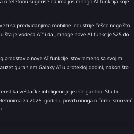
ja o telefonu sugeriše da ima još mnogo AI funkcija koje
 vezi sa predviđanjima mobilne industrije češće nego što
leu šta je vodeća AI“ i da „mnoge nove AI funkcije S25 do
g predstavio nove AI funkcije istovremeno sa svojim
zauzet guranjem Galaxy AI u protekloj godini, nakon što
ristika veštačke inteligencije je intrigantno. Šta bi
lefonima za 2025. godinu, povrh onoga o čemu smo već
?