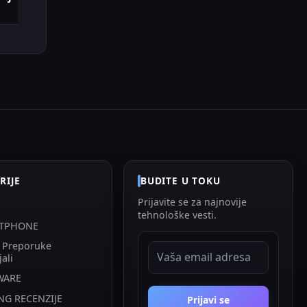
RIJE
BUDITE U TOKU
Prijavite se za najnovije
tehnološke vesti.
TPHONE
i Preporuke
EMAIL ADRESA
jali
WARE
NG RECENZIJE
Prijavi se