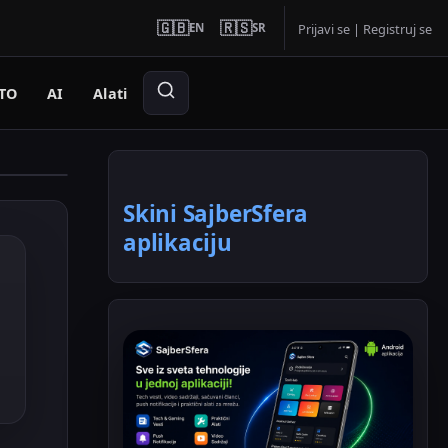
🇬🇧
🇷🇸
EN
SR
Prijavi se
|
Registruj se
TO
AI
Alati
Skini SajberSfera
aplikaciju