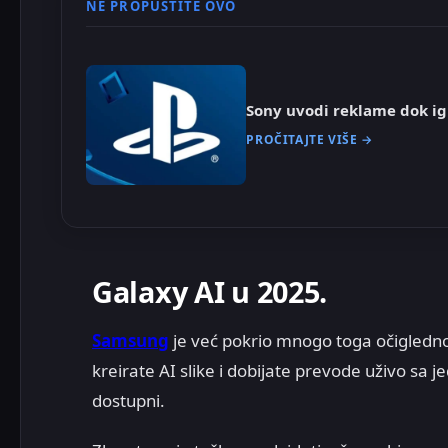
NE PROPUSTITE OVO
Sony uvodi reklame dok ig
PROČITAJTE VIŠE →
Galaxy AI u 2025.
Samsung
je već pokrio mnogo toga očigledno
kreirate AI slike i dobijate prevode uživo sa 
dostupni.