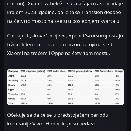
i Tecno) i Xiaomi zabeležili su značajan rast prodaje
krajem 2023. godine, pa je tako Transsion dospeo
na četvrto mesto na svetu u poslednjem kvartalu.
Gledajući „sirove“ brojeve, Apple i
Samsung
ostaju
tržišni lideri na globalnom nivou, za njima sledi
Xiaomi na trećem i Oppo na četvrtom mestu.
Očekuje se da će se u predstojećem periodu
kompanije Vivo i Honor, koje su nedavno