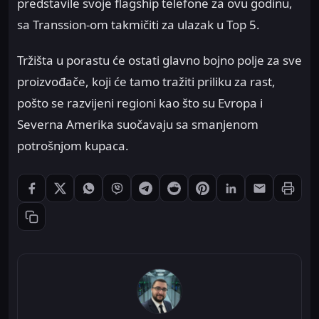
predstavile svoje flagship telefone za ovu godinu,
sa Transsion-om takmičiti za ulazak u Top 5.
Tržišta u porastu će ostati glavno bojno polje za sve
proizvođače, koji će tamo tražiti priliku za rast,
pošto se razvijeni regioni kao što su Evropa i
Severna Amerika suočavaju sa smanjenom
potrošnjom kupaca.
Štampaj
Podeli: Facebook
Podeli: X
Podeli: WhatsApp
Podeli: Viber
Podeli: Telegram
Podeli: Reddit
Podeli: Pinterest
Podeli: LinkedIn
Podeli: Ema
Kopiraj link