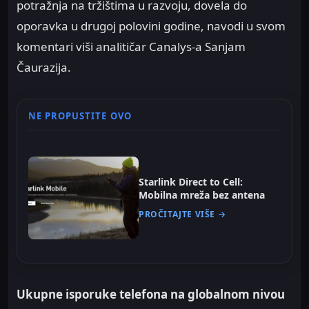
potražnja na tržištima u razvoju, dovela do
oporavka u drugoj polovini godine, navodi u svom
komentari viši analitičar Canalys-a Sanjam
Čaurazija.
NE PROPUSTITE OVO
Starlink Direct to Cell:
Mobilna mreža bez antena
PROČITAJTE VIŠE →
Ukupne isporuke telefona na globalnom nivou