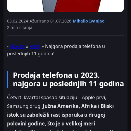
03.02.2024
•
Ažurirano
01.07.2026
•
Mihailo Ivanjac
•
2 min čitanja
-
Glavna
»
Vesti
»
Najgora prodaja telefona u
poslednjih 11 godina!
Prodaja telefona u 2023.
najgora u poslednjih 11 godina
Četvrti kvartal spasao situaciju – Apple prvi,
Samsung drugi
Južna Amerika, Afrika i Bliski
istok su zabeležili rast isporuka u drugoj
polovini godine, što je u velikoj meri