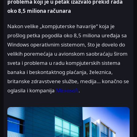
problema koji je u petak izazvalo prekid rada
oko 8,5 miliona računara
Nakon velike „kompjuterske havarije“ koja je
prošlog petka pogodila oko 8,5 miliona uređaja sa
Windows operativnim sistemom, što je dovelo do
velikih poremećaja u avionskom saobraćaju širom
sveta i problema u radu kompjuterskih sistema
banaka i beskontaktnog plaćanja, železnica,
britanske zdravstvene službe, medija… konačno se
oglasila i kompanija
Microsoft
.