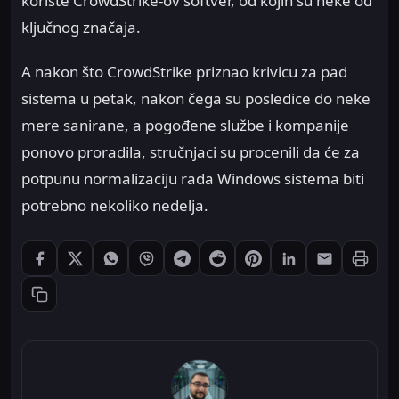
koriste CrowdStrike-ov softver, od kojih su neke od
ključnog značaja.
A nakon što CrowdStrike priznao krivicu za pad
sistema u petak, nakon čega su posledice do neke
mere sanirane, a pogođene službe i kompanije
ponovo proradila, stručnjaci su procenili da će za
potpunu normalizaciju rada Windows sistema biti
potrebno nekoliko nedelja.
Štampaj
Podeli: Facebook
Podeli: X
Podeli: WhatsApp
Podeli: Viber
Podeli: Telegram
Podeli: Reddit
Podeli: Pinterest
Podeli: LinkedIn
Podeli: Ema
Kopiraj link