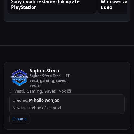
Sony uvodi reklame dok igrate
Windows zabele
PlayStation
udeo
Sajber Sfera
Sajber Sfera Tech — IT
vesti, gaming, saveti i
vodiči
IT Vesti, Gaming, Saveti, Vodiči
Urednik:
Mihailo Ivanjac
Nezavisni tehnološki portal
O nama