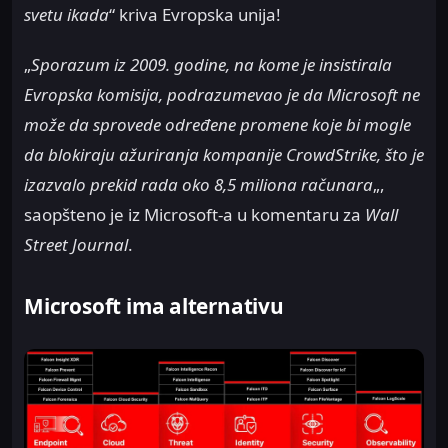
svetu ikada
“ kriva Evropska unija!
„
Sporazum iz 2009. godine, na kome je insistirala
Evropska komisija, podrazumevao je da Microsoft ne
može da sprovede određene promene koje bi mogle
da blokiraju ažuriranja kompanije CrowdStrike, što je
izazvalo prekid rada oko 8,5 miliona računara
„,
saopšteno je iz Microsoft-a u komentaru za
Wall
Street Journal
.
Microsoft ima alternativu