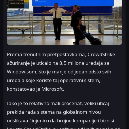
Prema trenutnim pretpostavkama, CrowdStrike
ažuriranje je uticalo na 8,5 miliona uređaja sa
Window-som, što je manje od jedan odsto svih
uređaja koje koriste taj operativni sistem,
konstatovao je Microsoft.
Iako je to relativno mali procenat, veliki uticaj
prekida rada sistema na globalnom nivou
odslikava činjenicu da brojne kompanije i biznisi