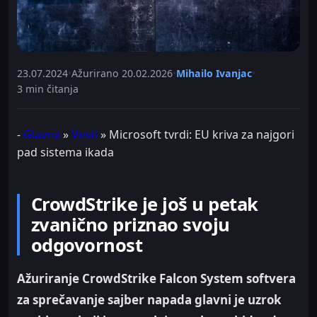
23.07.2024
•
Ažurirano
20.02.2026
•
Mihailo Ivanjac
•
3 min čitanja
-
Glavna
»
Vesti
»
Microsoft tvrdi: EU kriva za najgori
pad sistema ikada
CrowdStrike je još u petak
zvanično priznao svoju
odgovornost
Ažuriranje CrowdStrike Falcon System softvera
za sprečavanje sajber napada glavni je uzrok