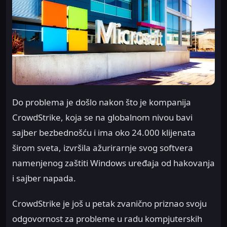
Do problema je došlo nakon što je kompanija
CrowdStrike, koja se na globalnom nivou bavi
sajber bezbednošću i ima oko 24.000 klijenata
širom sveta, izvršila ažurirarnje svog softvera
namenjenog zaštiti Windows uređaja od hakovanja
i sajber napada.
CrowdStrike je još u petak zvanično priznao svoju
odgovornost za probleme u radu kompjuterskih