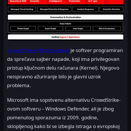
CrowdStrike Falcon System
je softver programiran
da sprečava sajber napade, koji ima privilegovan
pristup ključnom delu računara (Kernel). Njegovo
neispravno ažuriranje bilo je glavni uzrok
problema.
Microsoft ima sopstvenu alternativu CrowdStrike-
ovom softveru – Windows Defender, ali je zbog
pomenutog sporazuma iz 2009. godine,
sklopljenog kako bi se izbegla istraga o evropskoj