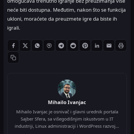
omogućava trenutno igranje bez preuzimanja više
neće biti dostupna. Međutim, nakon što se funkcija
ukloni, moraćete da preuzmete igre da biste ih
igrali.
Štampaj
Podeli: Facebook
Podeli: X
Podeli: WhatsApp
Podeli: Viber
Podeli: Telegram
Podeli: Reddit
Podeli: Pinterest
Podeli: LinkedIn
Podeli: Ema
Kopiraj link
Mihailo Ivanjac
Mihailo Ivanjac je osnivač i glavni urednik portala
Sajber Sfera, sa višegodišnjim iskustvom u IT
industriji, Linux administraciji i WordPress razvoju.
Specijalizovan je za Nginx infrastrukturu, Redis