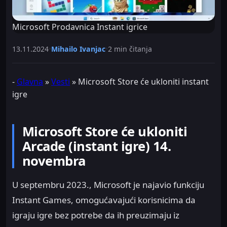
Microsoft Prodavnica Instant igrice
13.11.2024
•
Mihailo Ivanjac
•
2 min čitanja
-
Glavna
»
Vesti
»
Microsoft Store će ukloniti instant
igre
Microsoft Store će ukloniti
Arcade (instant igre) 14.
novembra
U septembru 2023., Microsoft je najavio funkciju
Instant Games, omogućavajući korisnicima da
igraju igre bez potrebe da ih preuzimaju iz