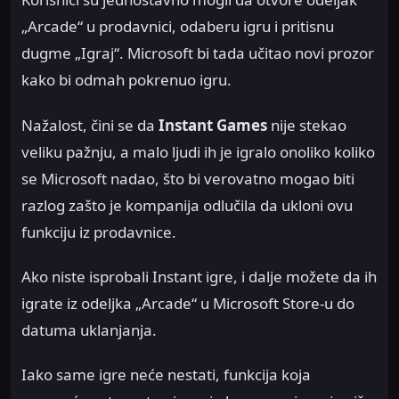
„Arcade“ u prodavnici, odaberu igru i pritisnu
dugme „Igraj“. Microsoft bi tada učitao novi prozor
kako bi odmah pokrenuo igru.
Nažalost, čini se da
Instant Games
nije stekao
veliku pažnju, a malo ljudi ih je igralo onoliko koliko
se Microsoft nadao, što bi verovatno mogao biti
razlog zašto je kompanija odlučila da ukloni ovu
funkciju iz prodavnice.
Ako niste isprobali Instant igre, i dalje možete da ih
igrate iz odeljka „Arcade“ u Microsoft Store-u do
datuma uklanjanja.
Iako same igre neće nestati, funkcija koja