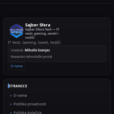
Sajber Sfera
Sajber Sfera Tech — IT
vesti, gaming, saveti i
vodiči
IT Vesti, Gaming, Saveti, Vodiči
Urednik:
Mihailo Ivanjac
Nezavisni tehnološki portal
O nama
STRANICE
O nama
Politika privatnosti
Politika kolačića