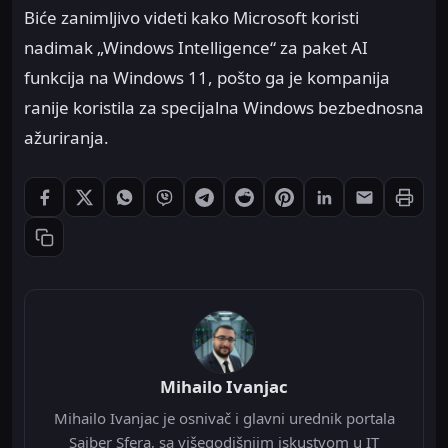
Biće zanimljivo videti kako Microsoft koristi
nadimak „Windows Intelligence“ za paket AI
funkcija na Windows 11, pošto ga je kompanija
ranije koristila za specijalna Windows bezbednosna
ažuriranja.
Štampaj
Podeli: Facebook
Podeli: X
Podeli: WhatsApp
Podeli: Viber
Podeli: Telegram
Podeli: Reddit
Podeli: Pinterest
Podeli: LinkedIn
Podeli: Ema
Kopiraj link
Mihailo Ivanjac
Mihailo Ivanjac je osnivač i glavni urednik portala
Sajber Sfera, sa višegodišnjim iskustvom u IT