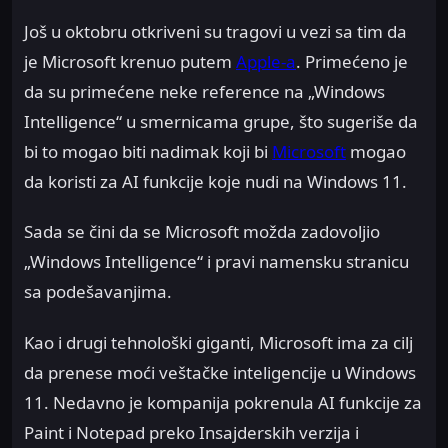
Još u oktobru otkriveni su tragovi u vezi sa tim da
je Microsoft krenuo putem
Apple-a
. Primećeno je
da su primećene neke reference na „Windows
Intelligence“ u smernicama grupe, što sugeriše da
bi to mogao biti nadimak koji bi
Microsoft
mogao
da koristi za AI funkcije koje nudi na Windows 11.
Sada se čini da se Microsoft možda zadovoljio
„Windows Intelligence“ i pravi namensku stranicu
sa podešavanjima.
Kao i drugi tehnološki giganti, Microsoft ima za cilj
da prenese moći veštačke inteligencije u Windows
11. Nedavno je kompanija pokrenula AI funkcije za
Paint i Notepad preko Insajderskih verzija i