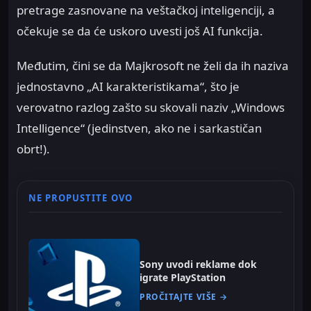
pretrage zasnovane na veštačkoj inteligenciji, a
očekuje se da će uskoro uvesti još AI funkcija.
Međutim, čini se da Majkrosoft ne želi da ih naziva
jednostavno „AI karakteristikama“, što je
verovatno razlog zašto su skovali naziv „Windows
Intelligence“ (jedinstven, ako ne i sarkastičan
obrt!).
NE PROPUSTITE OVO
Sony uvodi reklame dok
igrate PlayStation
PROČITAJTE VIŠE →