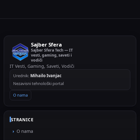
Sajber Sfera
Sajber Sfera Tech — IT
vesti, gaming, saveti i
vodiči
IT Vesti, Gaming, Saveti, Vodiči
Urednik:
Mihailo Ivanjac
Nezavisni tehnološki portal
O nama
STRANICE
O nama