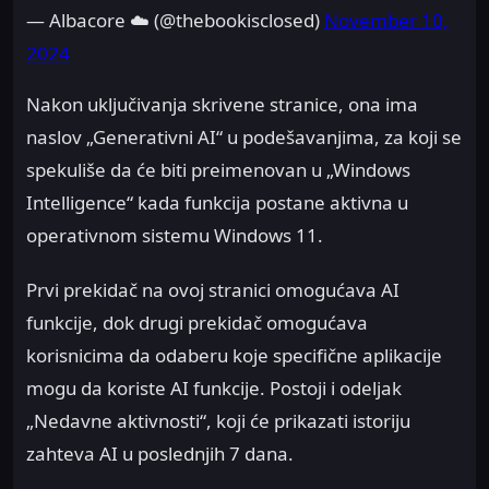
— Albacore ☁️ (@thebookisclosed)
November 10,
2024
Nakon uključivanja skrivene stranice, ona ima
naslov „Generativni AI“ u podešavanjima, za koji se
spekuliše da će biti preimenovan u „Windows
Intelligence“ kada funkcija postane aktivna u
operativnom sistemu Windows 11.
Prvi prekidač na ovoj stranici omogućava AI
funkcije, dok drugi prekidač omogućava
korisnicima da odaberu koje specifične aplikacije
mogu da koriste AI funkcije. Postoji i odeljak
„Nedavne aktivnosti“, koji će prikazati istoriju
zahteva AI u poslednjih 7 dana.