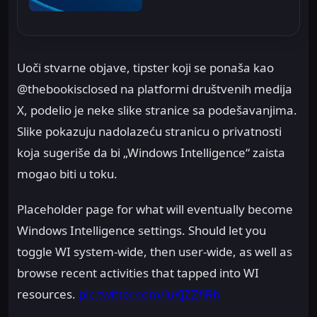
Uoči stvarne objave, tipster koji se ponaša kao
@thebookisclosed na platformi društvenih medija
X, podelio je neke slike stranice sa podešavanjima.
Slike pokazuju nadolazeću stranicu o privatnosti
koja sugeriše da bi „Windows Intelligence“ zaista
mogao biti u toku.
Placeholder page for what will eventually become
Windows Intelligence settings. Should let you
toggle WI system-wide, then user-wide, as well as
browse recent activities that tapped into WI
resources.
pic.twitter.com/iuKjZZfiRh