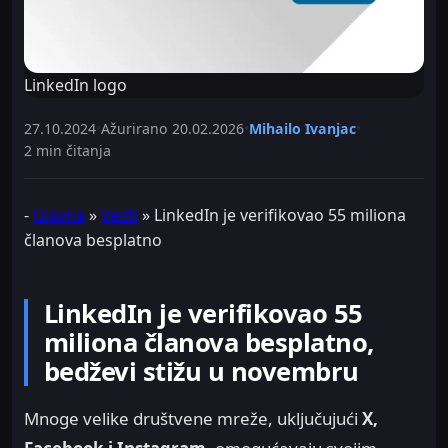
LinkedIn logo
27.10.2024
•
Ažurirano
20.02.2026
•
Mihailo Ivanjac
•
2 min čitanja
-
Glavna
»
Vesti
»
LinkedIn je verifikovao 55 miliona
članova besplatno
LinkedIn je verifikovao 55
miliona članova besplatno,
bedževi stižu u novembru
Mnoge velike društvene mreže, uključujući
X,