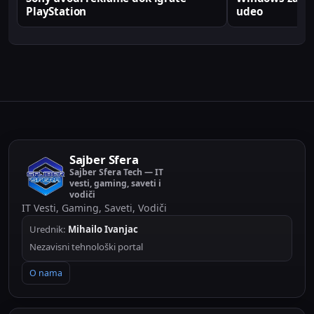
PlayStation
udeo
Sajber Sfera
Sajber Sfera Tech — IT
vesti, gaming, saveti i
vodiči
IT Vesti, Gaming, Saveti, Vodiči
Urednik:
Mihailo Ivanjac
Nezavisni tehnološki portal
O nama