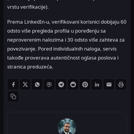
vrstu verifikacije).
Prema LinkedIn-u, verifikovani korisnici dobijaju 60
odsto više pregleda profila u poređenju sa
neproverenim nalozima i 30 odsto više zahteva za
povezivanje. Pored individualnih naloga, servis
takođe proverava autentičnost oglasa poslova i
stranica preduzeća.
Štampaj
Podeli: Facebook
Podeli: X
Podeli: WhatsApp
Podeli: Viber
Podeli: Telegram
Podeli: Reddit
Podeli: Pinterest
Podeli: LinkedIn
Podeli: Ema
Kopiraj link