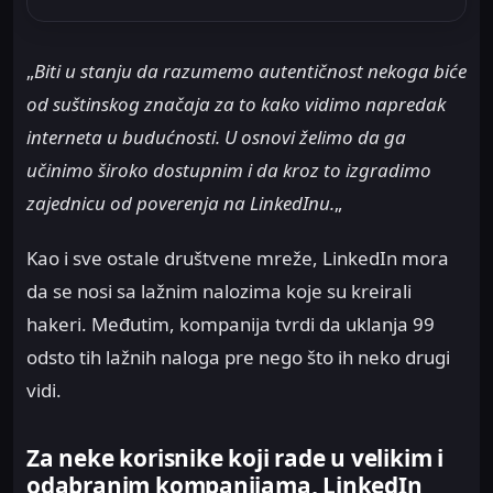
„
Biti u stanju da razumemo autentičnost nekoga biće
od suštinskog značaja za to kako vidimo napredak
interneta u budućnosti. U osnovi želimo da ga
učinimo široko dostupnim i da kroz to izgradimo
zajednicu od poverenja na LinkedInu.
„
Kao i sve ostale društvene mreže, LinkedIn mora
da se nosi sa lažnim nalozima koje su kreirali
hakeri. Međutim, kompanija tvrdi da uklanja 99
odsto tih lažnih naloga pre nego što ih neko drugi
vidi.
Za neke korisnike koji rade u velikim i
odabranim kompanijama, LinkedIn