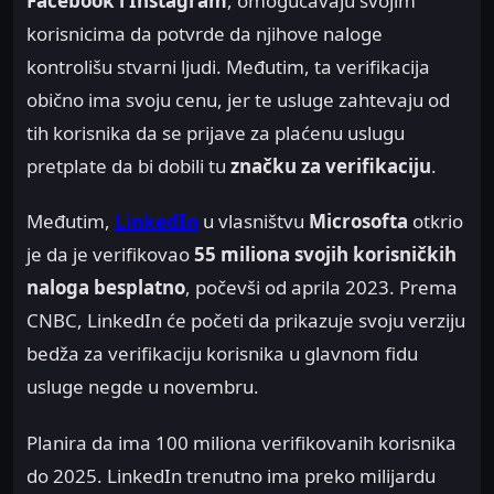
Facebook i Instagram
, omogućavaju svojim
korisnicima da potvrde da njihove naloge
kontrolišu stvarni ljudi. Međutim, ta verifikacija
obično ima svoju cenu, jer te usluge zahtevaju od
tih korisnika da se prijave za plaćenu uslugu
pretplate da bi dobili tu
značku za verifikaciju
.
Međutim,
LinkedIn
u vlasništvu
Microsofta
otkrio
je da je verifikovao
55 miliona svojih korisničkih
naloga besplatno
, počevši od aprila 2023. Prema
CNBC, LinkedIn će početi da prikazuje svoju verziju
bedža za verifikaciju korisnika u glavnom fidu
usluge negde u novembru.
Planira da ima 100 miliona verifikovanih korisnika
do 2025. LinkedIn trenutno ima preko milijardu