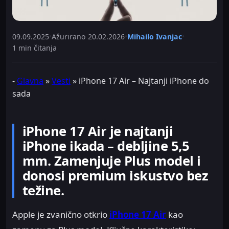
09.09.2025
•
Ažurirano
20.02.2026
•
Mihailo Ivanjac
•
1 min čitanja
-
Glavna
»
Vesti
»
iPhone 17 Air – Najtanji iPhone do
sada
iPhone 17 Air je najtanji
iPhone ikada – debljine 5,5
mm. Zamenjuje Plus model i
donosi premium iskustvo bez
težine.
Apple je zvanično otkrio
iPhone 17 Air
kao