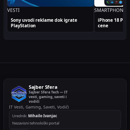
VESTI
SMARTPHONE
Sony uvodi reklame dok igrate
iPhone 18 Pro s
PlayStation
cene
Sajber Sfera
Sajber Sfera Tech — IT
vesti, gaming, saveti i
vodiči
IT Vesti, Gaming, Saveti, Vodiči
Urednik:
Mihailo Ivanjac
Nezavisni tehnološki portal