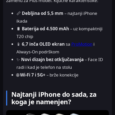
zamenu za Plus model. Ključne karakteristike:
📏
Debljina od 5,5 mm
– najtanji iPhone
ikada
🔋
Baterija od 4.500 mAh
– uz kompaktniji
T20 chip
📱
6,7 inča OLED ekran
sa
ProMotion
i
Always-On podrškom
✨
Novi dizajn bez otključavanja
– Face ID
radi i kad je telefon na stolu
🌐
Wi-Fi 7 i 5G+
– brže konekcije
Najtanji iPhone do sada, za
koga je namenjen?