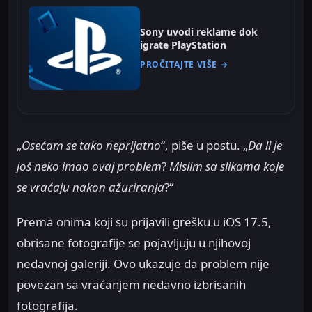
Sony uvodi reklame dok
igrate PlayStation
PROČITAJTE VIŠE →
„
Osećam se tako neprijatno
“, piše u postu. „
Da li je
još neko imao ovaj problem
?
Mislim sa slikama koje
se vraćaju nakon ažuriranja
?“
Prema onima koji su prijavili grešku u iOS 17.5,
obrisane fotografije se pojavljuju u njihovoj
nedavnoj galeriji. Ovo ukazuje da problem nije
povezan sa vraćanjem nedavno izbrisanih
fotografija.