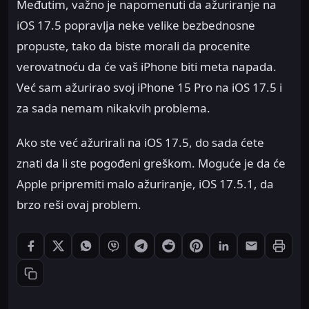
Međutim, važno je napomenuti da ažuriranje na
iOS 17.5 popravlja neke velike bezbednosne
propuste, tako da biste morali da procenite
verovatnoću da će vaš iPhone biti meta napada.
Već sam ažurirao svoj iPhone 15 Pro na iOS 17.5 i
za sada nemam nikakvih problema.
Ako ste već ažurirali na iOS 17.5, do sada ćete
znati da li ste pogođeni greškom. Moguće je da će
Apple pripremiti malo ažuriranje, iOS 17.5.1, da
brzo reši ovaj problem.
Štampaj
Podeli: Facebook
Podeli: X
Podeli: WhatsApp
Podeli: Viber
Podeli: Telegram
Podeli: Reddit
Podeli: Pinterest
Podeli: LinkedIn
Podeli: Ema
Kopiraj link