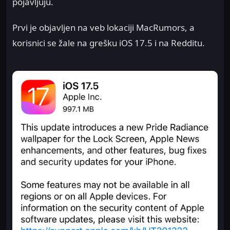
pojavljuju.
Prvi je objavljen na veb lokaciji MacRumors, a
korisnici se žale na grešku iOS 17.5 i na Redditu.