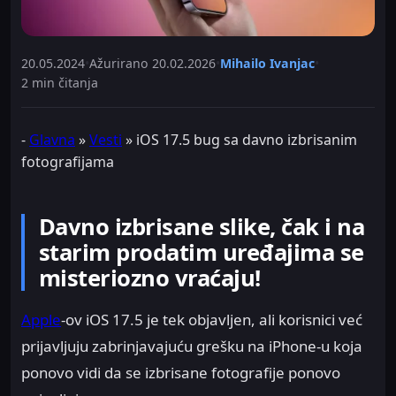
20.05.2024
•
Ažurirano
20.02.2026
•
Mihailo Ivanjac
•
2 min čitanja
-
Glavna
»
Vesti
»
iOS 17.5 bug sa davno izbrisanim
fotografijama
Davno izbrisane slike, čak i na
starim prodatim uređajima se
misteriozno vraćaju!
Apple
-ov iOS 17.5 je tek objavljen, ali korisnici već
prijavljuju zabrinjavajuću grešku na iPhone-u koja
ponovo vidi da se izbrisane fotografije ponovo