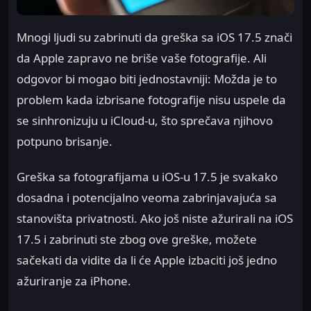
Mnogi ljudi su zabrinuti da greška sa iOS 17.5 znači
da Apple zapravo ne briše vaše fotografije. Ali
odgovor bi mogao biti jednostavniji: Možda je to
problem kada izbrisane fotografije nisu uspele da
se sinhronizuju u iCloud-u, što sprečava njihovo
potpuno brisanje.
Greška sa fotografijama u iOS-u 17.5 je svakako
dosadna i potencijalno veoma zabrinjavajuća sa
stanovišta privatnosti. Ako još niste ažurirali na iOS
17.5 i zabrinuti ste zbog ove greške, možete
sačekati da vidite da li će Apple izbaciti još jedno
ažuriranje za iPhone.