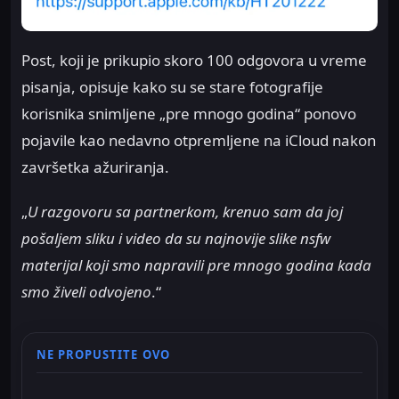
Post, koji je prikupio skoro 100 odgovora u vreme
pisanja, opisuje kako su se stare fotografije
korisnika snimljene „pre mnogo godina“ ponovo
pojavile kao nedavno otpremljene na iCloud nakon
završetka ažuriranja.
„
U razgovoru sa partnerkom, krenuo sam da joj
pošaljem sliku i video da su najnovije slike nsfw
materijal koji smo napravili pre mnogo godina kada
smo živeli odvojeno
.“
NE PROPUSTITE OVO