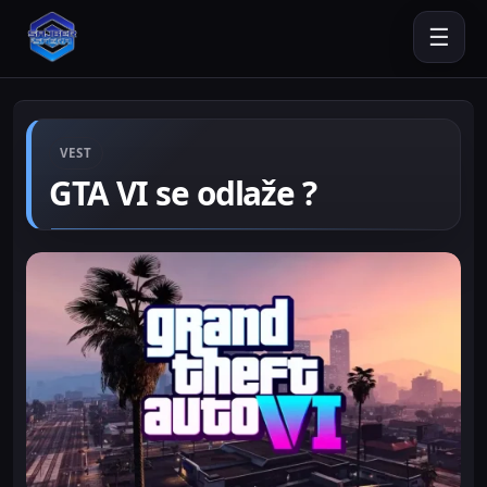
☰
VEST
GTA VI se odlaže ?