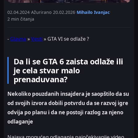
02.04.2024
•
Ažurirano
20.02.2026
•
Mihailo Ivanjac
•
2 min čitanja
-
Glavna
»
Vesti
»
GTA VI se odlaže ?
Da li se GTA 6 zaista odlaže ili
je cela stvar malo
prenaduvana?
Nekoliko pouzdanih insajdera je saopštilo da su
od svojih izvora dobili potvrdu da se razvoj igre
odvija po planu i da ne postoji razlog za njeno
odlaganje
Najava mogućeg odlaganja najočekivanije video