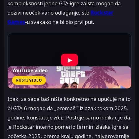
kompleksnosti jedne GTA igre zaista mogao da
doživi neočekivano odlaganje, što
Rockstar
Games
-u svakako ne bi bio prvi put.
▶
YouTube video
PUSTI VIDEO
Ipak, za sada baš ništa konkretno ne upućuje na to
bi GTA 6 mogao da „promaši“ izlazak tokom 2025.
godine, konstatuje
HCL
. Postoje samo indikacije da
je Rockstar interno pomerio termin izlaska igre sa
početka 2025. prema kraju godine, najverovatnije