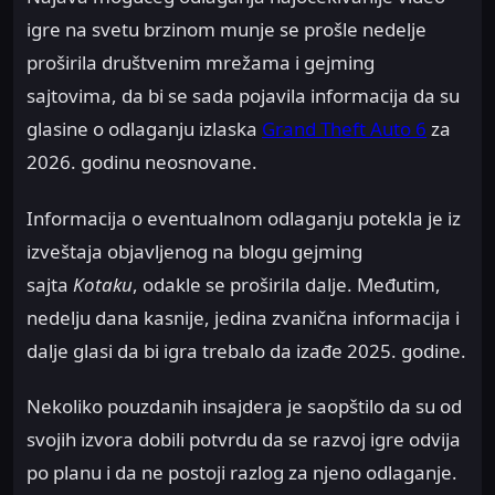
igre na svetu brzinom munje se prošle nedelje
proširila društvenim mrežama i gejming
sajtovima, da bi se sada pojavila informacija da su
glasine o odlaganju izlaska
Grand Theft Auto 6
za
2026. godinu neosnovane.
Informacija o eventualnom odlaganju potekla je iz
izveštaja objavljenog na blogu gejming
sajta
Kotaku
, odakle se proširila dalje. Međutim,
nedelju dana kasnije, jedina zvanična informacija i
dalje glasi da bi igra trebalo da izađe 2025. godine.
Nekoliko pouzdanih insajdera je saopštilo da su od
svojih izvora dobili potvrdu da se razvoj igre odvija
po planu i da ne postoji razlog za njeno odlaganje.