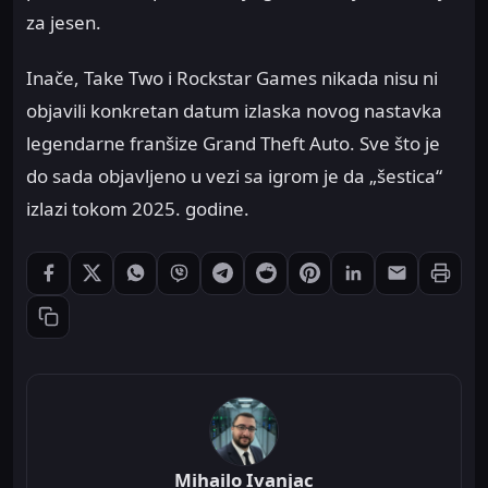
za jesen.
Inače, Take Two i Rockstar Games nikada nisu ni
objavili konkretan datum izlaska novog nastavka
legendarne franšize Grand Theft Auto. Sve što je
do sada objavljeno u vezi sa igrom je da „šestica“
izlazi tokom 2025. godine.
Štampaj
Podeli: Facebook
Podeli: X
Podeli: WhatsApp
Podeli: Viber
Podeli: Telegram
Podeli: Reddit
Podeli: Pinterest
Podeli: LinkedIn
Podeli: Ema
Kopiraj link
Mihailo Ivanjac