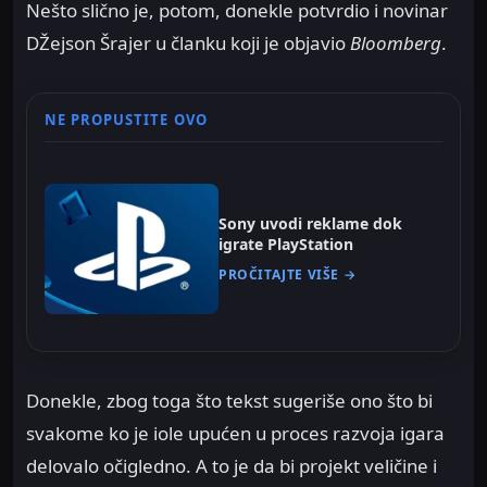
Nešto slično je, potom, donekle potvrdio i novinar
DŽejson Šrajer u članku koji je objavio
Bloomberg
.
NE PROPUSTITE OVO
Sony uvodi reklame dok
igrate PlayStation
PROČITAJTE VIŠE →
Donekle, zbog toga što tekst sugeriše ono što bi
svakome ko je iole upućen u proces razvoja igara
delovalo očigledno. A to je da bi projekt veličine i