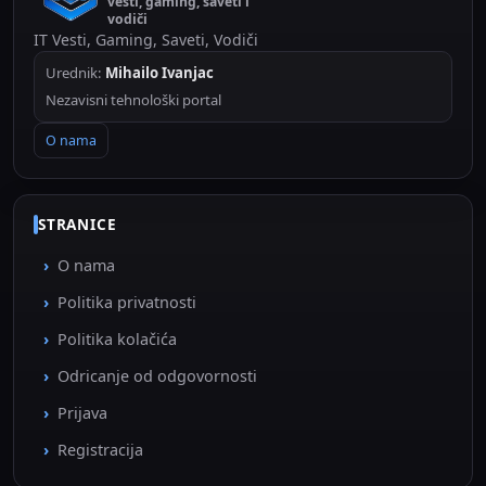
vesti, gaming, saveti i
vodiči
IT Vesti, Gaming, Saveti, Vodiči
Urednik:
Mihailo Ivanjac
Nezavisni tehnološki portal
O nama
STRANICE
O nama
Politika privatnosti
Politika kolačića
Odricanje od odgovornosti
Prijava
Registracija