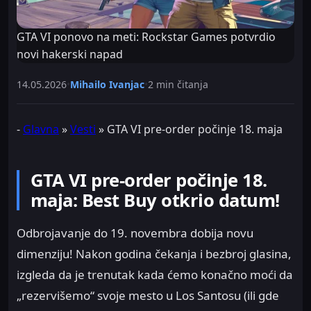
GTA VI ponovo na meti: Rockstar Games potvrdio
novi hakerski napad
14.05.2026
•
Mihailo Ivanjac
•
2 min čitanja
-
Glavna
»
Vesti
»
GTA VI pre-order počinje 18. maja
GTA VI pre-order počinje 18.
maja: Best Buy otkrio datum!
Odbrojavanje do 19. novembra dobija novu
dimenziju! Nakon godina čekanja i bezbroj glasina,
izgleda da je trenutak kada ćemo konačno moći da
„rezervišemo“ svoje mesto u Los Santosu (ili gde