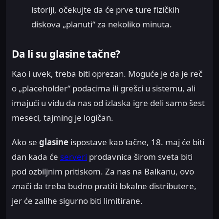
istoriji, očekujte da će prve ture fizičkih
diskova „planuti“ za nekoliko minuta.
Da li su glasine tačne?
Kao i uvek, treba biti oprezan. Moguće je da je reč
o „placeholder“ podacima ili grešci u sistemu, ali
imajući u vidu da nas od izlaska igre deli samo šest
meseci, tajming je logičan.
Ako se
glasine
ispostave kao tačne, 18. maj će biti
dan kada će
serveri
prodavnica širom sveta biti
pod ozbiljnim pritiskom. Za nas na Balkanu, ovo
znači da treba budno pratiti lokalne distributere,
jer će zalihe sigurno biti limitirane.