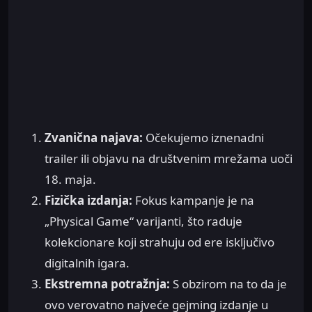
Zvanična najava:
Očekujemo iznenadni
trailer ili objavu na društvenim mrežama uoči
18. maja.
Fizička izdanja:
Fokus kampanje je na
„Physical Game“ varijanti, što raduje
kolekcionare koji strahuju od ere isključivo
digitalnih igara.
Ekstremna potražnja:
S obzirom na to da je
ovo verovatno najveće gejming izdanje u