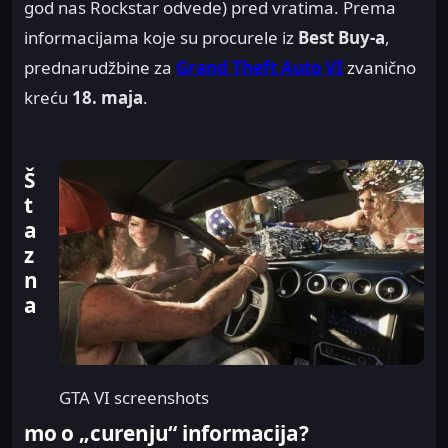
god nas Rockstar odvede) pred vratima. Prema
informacijama koje su procurele iz
Best Buy-a
,
prednarudžbine za
Grand Theft Auto VI
zvanično
kreću
18. maja
.
Š
t
a
z
n
a
GTA VI screenshots
mo o „curenju“ informacija?