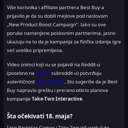
Više korisnika i affiliate partnera Best Buy-a
prijavilo je da su dobili mejlove pod naslovom
„New Product Boost Campaign“. Iako su ove
poruke namenjene poslovnim partnerima, jasno
ukazuju na to da je kampanja za fizička izdanja igre
već uveliko pripremljena.
Video snimci koji su se pojavili na Reddit-u
(posebno na
GTA VI
subreddit-u) potvrđuju
autentičnost
ovih mejlova
, što sugeriše da je Best
Buy napravio grešku i prerano otkrio planove
kompanije
Take-Two Interactive
.
Šta očekivati 18. maja?
Iako Rockstar Games i Take-Two još uvek ćute,