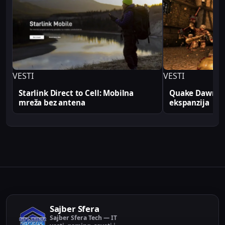
profesionalno. Sve tehničke analize i konfiguracije
na Sajber Sfera portalu zasnovane su na realnim
produkcionim implementacijama.
VESTI
VESTI
Starlink Direct to Cell: Mobilna
Quake Dawn of
mreža bez antena
ekspanzija
Sajber Sfera
Sajber Sfera Tech — IT