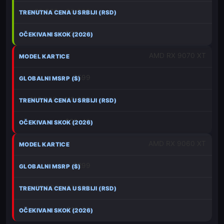
80.000 – 90.000
+ $30–50
AMD RX 9070 XT
$599
105.000 – 110.000
+ $20–40
AMD RX 9060 XT
$299
55.000 – 62.000
+ $10–20