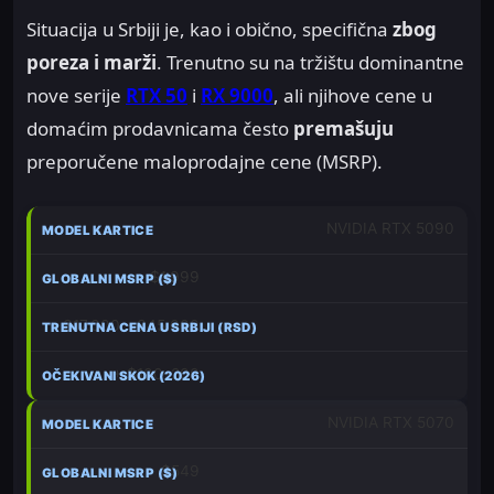
Situacija u Srbiji je, kao i obično, specifična
zbog
poreza i marži
. Trenutno su na tržištu dominantne
nove serije
RTX 50
i
RX 9000
, ali njihove cene u
domaćim prodavnicama često
premašuju
preporučene maloprodajne cene (MSRP).
NVIDIA RTX 5090
$1,999
317.000 – 345.000
+ $100–200
NVIDIA RTX 5070
$549