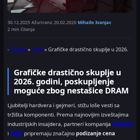
30.12.2025
•
Ažurirano
20.02.2026
•
Mihailo Ivanjac
•
2 min čitanja
-
Glavna
»
Vesti
»
Grafičke drastično skuplje u 2026.
Grafičke drastično skuplje u
2026. godini, poskupljenje
moguće zbog nestašice DRAM
Ljubitelji hardvera i gejmeri, stižu loše vesti sa
tržišta komponenti. Prema najnovijim izveštajima
industrijskih insajdera, partneri kompanija
NVIDIA
i
AMD
pripremaju značajno
podizanje cena