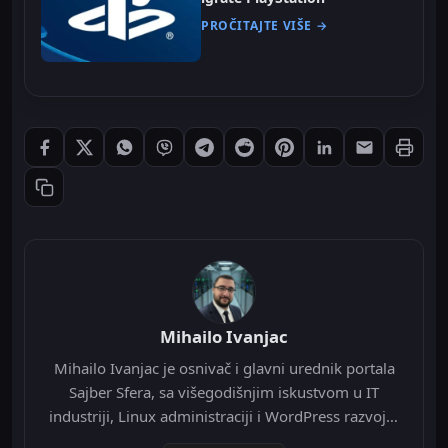
PROČITAJTE VIŠE →
Štampaj
Podeli: Facebook
Podeli: X
Podeli: WhatsApp
Podeli: Viber
Podeli: Telegram
Podeli: Reddit
Podeli: Pinterest
Podeli: LinkedIn
Podeli: Ema
Kopiraj link
Mihailo Ivanjac
Mihailo Ivanjac je osnivač i glavni urednik portala
Sajber Sfera, sa višegodišnjim iskustvom u IT
industriji, Linux administraciji i WordPress razvoju.
Specijalizovan je za Nginx infrastrukturu, Redis