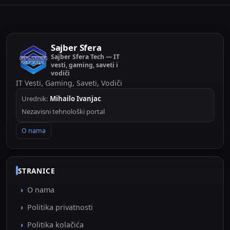
Sajber Sfera
Sajber Sfera Tech — IT
vesti, gaming, saveti i
vodiči
IT Vesti, Gaming, Saveti, Vodiči
Urednik:
Mihailo Ivanjac
Nezavisni tehnološki portal
O nama
STRANICE
O nama
Politika privatnosti
Politika kolačića