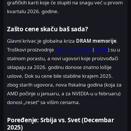
grafičkih karti koje će stupiti na snagu već u prvom
kvartalu 2026. godine.
Zašto cene skaču baš sada?
Glavni krivac je globalna kriza
DRAM memorije
.
Troškovi proizvodnje
video memorije
(
VRAM
) su u
stalnom porastu, a novi ugovori koje proizvođači
sklapaju za 2026. godinu donose znatno lošije
uslove. Dok su cene bile stabilne krajem 2025.
zbog starih ugovora, nova fiskalna godina (koja za
AMD počinje u januaru, a za NVIDIA-u u februaru)
donosi „reset“ sa višim cenama.
Poređenje: Srbija vs. Svet (Decembar
2025)