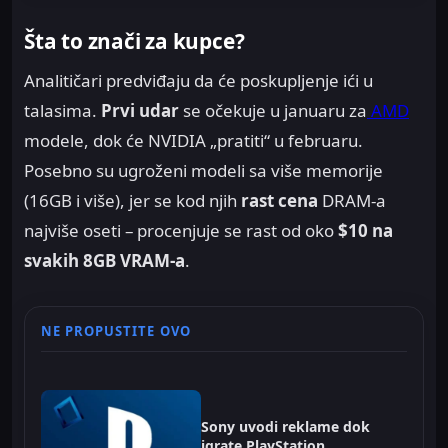
Šta to znači za kupce?
Analitičari predviđaju da će poskupljenje ići u
talasima.
Prvi udar
se očekuje u januaru za
AMD
modele, dok će NVIDIA „pratiti“ u februaru.
Posebno su ugroženi modeli sa više memorije
(16GB i više), jer se kod njih
rast cena
DRAM-a
najviše oseti – procenjuje se rast od oko
$10 na
svakih 8GB VRAM-a
.
NE PROPUSTITE OVO
Sony uvodi reklame dok
igrate PlayStation