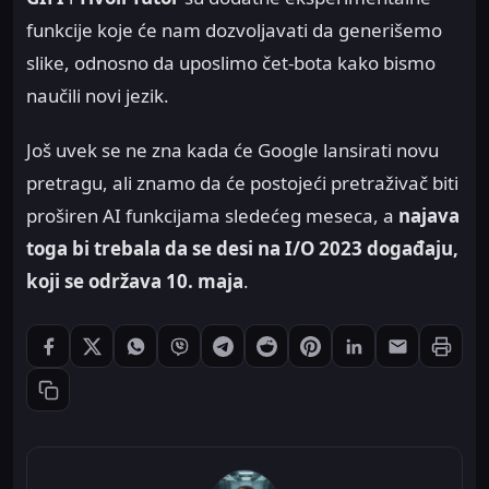
funkcije koje će nam dozvoljavati da generišemo
slike, odnosno da uposlimo čet-bota kako bismo
naučili novi jezik.
Još uvek se ne zna kada će Google lansirati novu
pretragu, ali znamo da će postojeći pretraživač biti
proširen AI funkcijama sledećeg meseca, a
najava
toga bi trebala da se desi na I/O 2023 događaju,
koji se održava 10. maja
.
Štampaj
Podeli: Facebook
Podeli: X
Podeli: WhatsApp
Podeli: Viber
Podeli: Telegram
Podeli: Reddit
Podeli: Pinterest
Podeli: LinkedIn
Podeli: Ema
Kopiraj link