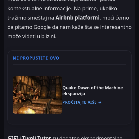
kontekstualne informacije. Na prime, ukoliko
tražimo smeštaj na
Airbnb platformi
, moći ćemo
da pitamo Google da nam kaže šta se interesantno
može videti u blizini.
NE PROPUSTITE OVO
Quake Dawn of the Machine
ekspanzija
PROČITAJTE VIŠE →
GIFI
i
Tivoli Tutor
su dodatne eksperimentalne