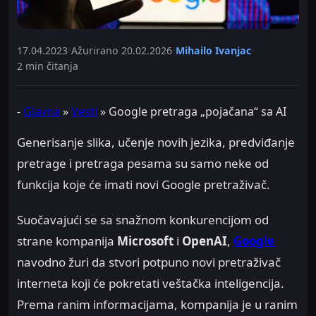
17.04.2023
•
Ažurirano
20.02.2026
•
Mihailo Ivanjac
•
2 min čitanja
-
Glavna
»
Vesti
»
Google pretraga „pojačana“ sa AI
Generisanje slika, učenje novih jezika, predviđanje
pretrage i pretraga pesama su samo neke od
funkcija koje će imati novi Google pretraživač.
Suočavajući se sa snažnom konkurencijom od
strane kompanija
Microsoft
i
OpenAI
,
Google
navodno žuri da stvori potpuno novi pretraživač
interneta koji će pokretati veštačka inteligencija.
Prema ranim informacijama, kompanija je u ranim