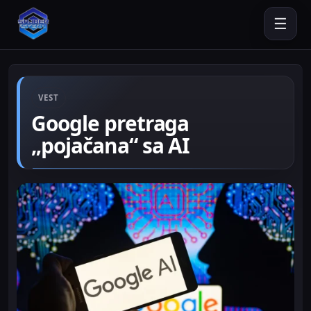
☰
VEST
Google pretraga
„pojačana“ sa AI