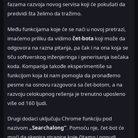
fazama razvoja novog servisa koji će pokušati da
predvidi šta želimo da tražimo.
Među funkcijama koje će se naći u novoj pretrazi,
imaćemo priliku da vidimo
čet-bota
koji može da
odgovora na razna pitanja, pa čak i na ona koja se
tiču softverskog inženjeringa i generisanja isečaka
koda. Kompanija takođe eksperimentiše sa
funkcijom koja bi nam pomogla da pronađemo
pesme na osnovu razgovora sa čet-botom, a na
razvoju celokupnog rešenja je trenutno uposleno
više od 160 ljudi.
Drugi dodaci uključuju Chrome funkciju pod
nazivom
„Searchalong“
. Pomoću nje, čet-bot će
moći da skenira stranice koje čitamo i ponudi