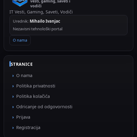
vesti, gaming, saveti i
vodiči
IT Vesti, Gaming, Saveti, Vodiči
Urednik:
Mihailo Ivanjac
Nezavisni tehnološki portal
O nama
STRANICE
O nama
Politika privatnosti
Politika kolačića
Odricanje od odgovornosti
Prijava
Registracija