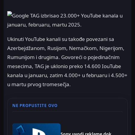
Ukinuti YouTube kanali su takođe povezani sa
Azerbejdžanom, Rusijom, Nemačkom, Nigerijom,
Rumunijom i drugima. Govoreći o pojedinačnim
mesecima, TAG je uklonio preko 14.600 IouTube
kanala u januaru, zatim 4.000+ u februaru i 4.500+
u martu prvog tromesečja.
NE PROPUSTITE OVO
Sony uvodi reklame dok