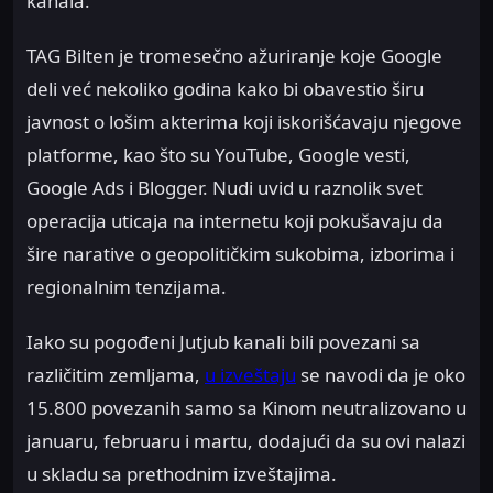
kanala.
TAG Bilten je tromesečno ažuriranje koje Google
deli već nekoliko godina kako bi obavestio širu
javnost o lošim akterima koji iskorišćavaju njegove
platforme, kao što su YouTube, Google vesti,
Google Ads i Blogger. Nudi uvid u raznolik svet
operacija uticaja na internetu koji pokušavaju da
šire narative o geopolitičkim sukobima, izborima i
regionalnim tenzijama.
Iako su pogođeni Jutjub kanali bili povezani sa
različitim zemljama,
u izveštaju
se navodi da je oko
15.800 povezanih samo sa Kinom neutralizovano u
januaru, februaru i martu, dodajući da su ovi nalazi
u skladu sa prethodnim izveštajima.