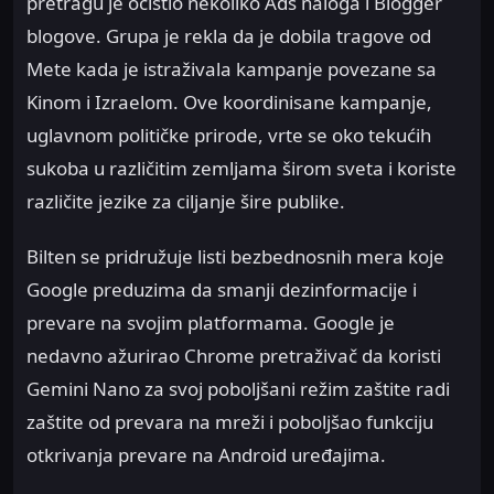
pretragu je očistio nekoliko Ads naloga i Blogger
blogove. Grupa je rekla da je dobila tragove od
Mete kada je istraživala kampanje povezane sa
Kinom i Izraelom. Ove koordinisane kampanje,
uglavnom političke prirode, vrte se oko tekućih
sukoba u različitim zemljama širom sveta i koriste
različite jezike za ciljanje šire publike.
Bilten se pridružuje listi bezbednosnih mera koje
Google preduzima da smanji dezinformacije i
prevare na svojim platformama. Google je
nedavno ažurirao Chrome pretraživač da koristi
Gemini Nano za svoj poboljšani režim zaštite radi
zaštite od prevara na mreži i poboljšao funkciju
otkrivanja prevare na Android uređajima.