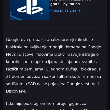
igrate PlayStation
PROČITAJTE VIŠE →
Google-ova grupa za analizu pretnji takođe je
blokirala pojavljivanje mnogih domena na Google
Nevs i Discover fidovima u okviru svoje istrage o
koordinisanim operacijama uticaja povezanih sa
različitim zemljama. U jednom slučaju, blokirao je
21 domen povezan sa konsultantskom firmom sa
sedištem u SAD da se pojavi na Google vestima i
Discover-u.
Iako nije bio u ogromnom broju, gigant za