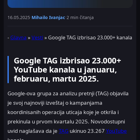
16.05.2025
•
Mihailo Ivanjac
•
2 min čitanja
-
Glavna
»
Vesti
»
Google TAG izbrisao 23.000+ kanala
Google TAG izbrisao 23.000+
YouTube kanala u januaru,
februaru, martu 2025.
Google-ova grupa za analizu pretnji (TAG) objavila
je svoj najnoviji izveštaj o kampanjama
koordinisanih operacija uticaja koje je otkrila i
prekinula u prvom kvartalu 2025. Novodostupni
uvid naglašava da je
TAG
ukinuo 23.267
YouTube