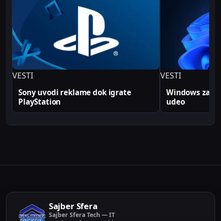
profesionalno. Sve tehničke analize i konfiguracije
na Sajber Sfera portalu zasnovane su na realnim
produkcionim implementacijama.
VESTI
VESTI
Sony uvodi reklame dok igrate
Windows zabele
PlayStation
udeo
Sajber Sfera
Sajber Sfera Tech — IT