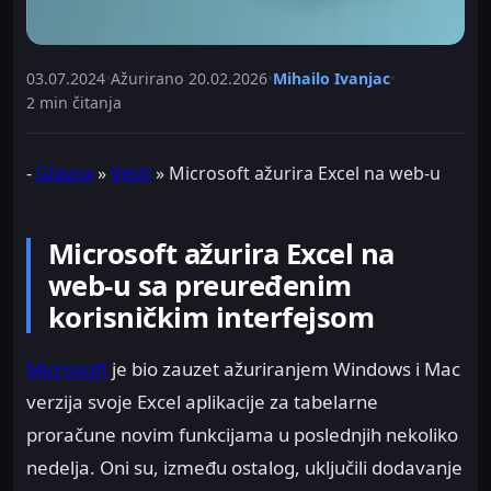
03.07.2024
•
Ažurirano
20.02.2026
•
Mihailo Ivanjac
•
2 min čitanja
-
Glavna
»
Vesti
»
Microsoft ažurira Excel na web-u
Microsoft ažurira Excel na
web-u sa preuređenim
korisničkim interfejsom
Microsoft
je bio zauzet ažuriranjem Windows i Mac
verzija svoje Excel aplikacije za tabelarne
proračune novim funkcijama u poslednjih nekoliko
nedelja. Oni su, između ostalog, uključili dodavanje