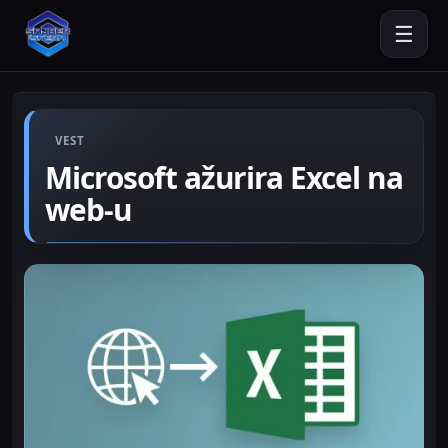
☰
VEST
Microsoft ažurira Excel na
web-u