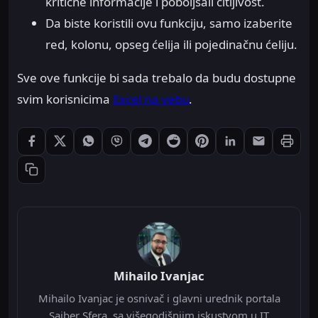
kritične informacije i poboljšali čitljivost.
Da biste koristili ovu funkciju, samo izaberite
red, kolonu, opseg ćelija ili pojedinačnu ćeliju.
Sve ove funkcije bi sada trebalo da budu dostupne
svim korisnicima
Excel na vebu
.
Štampaj
Podeli: Facebook
Podeli: X
Podeli: WhatsApp
Podeli: Viber
Podeli: Telegram
Podeli: Reddit
Podeli: Pinterest
Podeli: LinkedIn
Podeli: Ema
Kopiraj link
Mihailo Ivanjac
Mihailo Ivanjac je osnivač i glavni urednik portala
Sajber Sfera, sa višegodišnjim iskustvom u IT