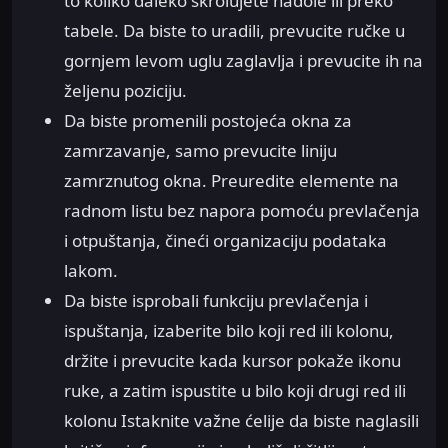
to koliko daleko skrolujete nadole ili preko
tabele. Da biste to uradili, prevucite ručke u
gornjem levom uglu zaglavlja i prevucite ih na
željenu poziciju.
Da biste promenili postojeća okna za
zamrzavanje, samo prevucite liniju
zamrznutog okna. Preuredite elemente na
radnom listu bez napora pomoću prevlačenja
i otpuštanja, čineći organizaciju podataka
lakom.
Da biste isprobali funkciju prevlačenja i
ispuštanja, izaberite bilo koji red ili kolonu,
držite i prevucite kada kursor pokaže ikonu
ruke, a zatim ispustite u bilo koji drugi red ili
kolonu Istaknite važne ćelije da biste naglasili