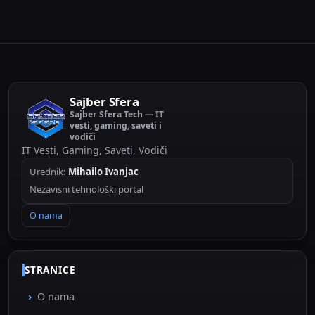
Sajber Sfera
Sajber Sfera Tech — IT
vesti, gaming, saveti i
vodiči
IT Vesti, Gaming, Saveti, Vodiči
Urednik:
Mihailo Ivanjac
Nezavisni tehnološki portal
O nama
STRANICE
O nama