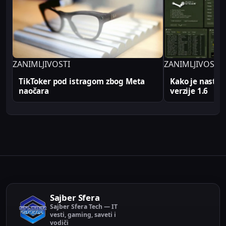
na Sajber Sfera portalu zasnovane su na realnim
produkcionim implementacijama.
ZANIMLJIVOSTI
ZANIMLJIVOSTI
TikToker pod istragom zbog Meta
Kako je nastao
naočara
verzije 1.6
Sajber Sfera
Sajber Sfera Tech — IT
vesti, gaming, saveti i
vodiči