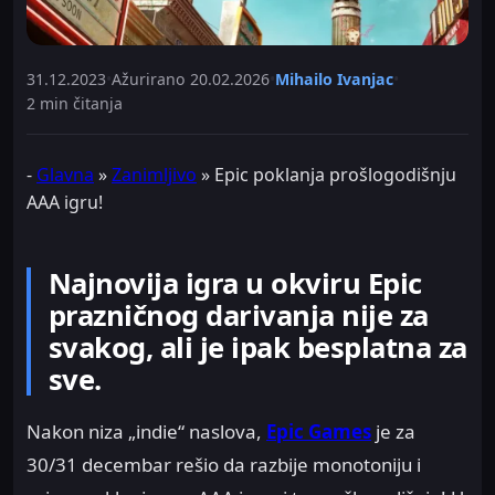
31.12.2023
•
Ažurirano
20.02.2026
•
Mihailo Ivanjac
•
2 min čitanja
-
Glavna
»
Zanimljivo
»
Epic poklanja prošlogodišnju
AAA igru!
Najnovija igra u okviru Epic
prazničnog darivanja nije za
svakog, ali je ipak besplatna za
sve.
Nakon niza „indie“ naslova,
Epic Games
je za
30/31 decembar rešio da razbije monotoniju i