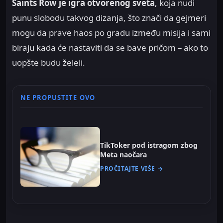
Saints Row je igra otvorenog sveta
, koja nudi
punu slobodu takvog dizanja, što znači da gejmeri
mogu da prave haos po gradu između misija i sami
biraju kada će nastaviti da se bave pričom – ako to
uopšte budu želeli.
NE PROPUSTITE OVO
TikToker pod istragom zbog
Meta naočara
PROČITAJTE VIŠE →