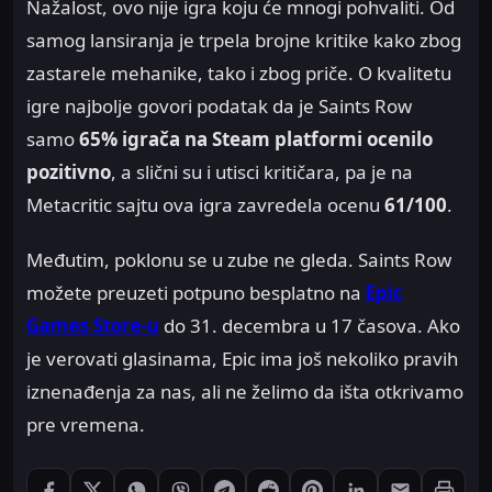
Nažalost, ovo nije igra koju će mnogi pohvaliti. Od
samog lansiranja je trpela brojne kritike kako zbog
zastarele mehanike, tako i zbog priče. O kvalitetu
igre najbolje govori podatak da je Saints Row
samo
65% igrača na Steam platformi ocenilo
pozitivno
, a slični su i utisci kritičara, pa je na
Metacritic sajtu ova igra zavredela ocenu
61/100
.
Međutim, poklonu se u zube ne gleda. Saints Row
možete preuzeti potpuno besplatno na
Epic
Games Store-u
do 31. decembra u 17 časova. Ako
je verovati glasinama, Epic ima još nekoliko pravih
iznenađenja za nas, ali ne želimo da išta otkrivamo
pre vremena.