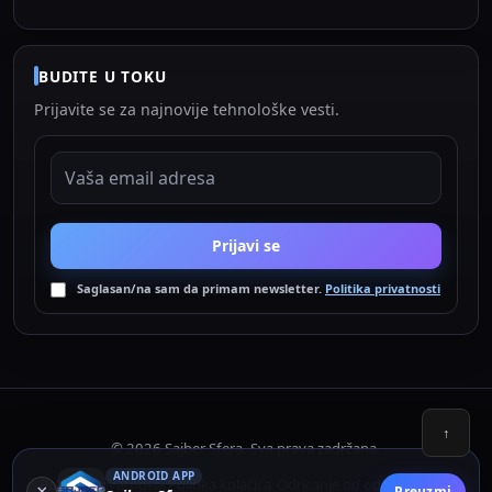
BUDITE U TOKU
Prijavite se za najnovije tehnološke vesti.
EMAIL ADRESA
Prijavi se
Saglasan/na sam da primam newsletter.
Politika privatnosti
↑
© 2026 Sajber Sfera. Sva prava zadržana.
ANDROID APP
Politika privatnosti
Politika kolačića
Odricanje od odgovornosti
•
•
×
Preuzmi