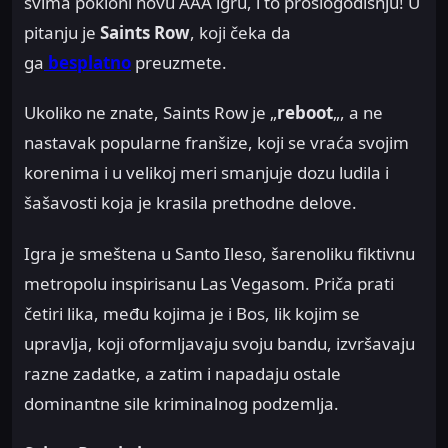
svima pokloni novu AAA igru, i to prošlogodišnju! U
pitanju je
Saints Row
, koji čeka da
ga
besplatno
preuzmete.
Ukoliko ne znate, Saints Row je „
reboot
„, a ne
nastavak popularne franšize, koji se vraća svojim
korenima i u velikoj meri smanjuje dozu ludila i
šašavosti koja je krasila prethodne delove.
Igra je smeštena u Santo Ileso, šarenoliku fiktivnu
metropolu inspirisanu Las Vegasom. Priča prati
četiri lika, među kojima je i Bos, lik kojim se
upravlja, koji oformljavaju svoju bandu, izvršavaju
razne zadatke, a zatim i napadaju ostale
dominantne sile kriminalnog podzemlja.