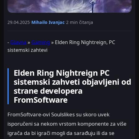
29.04.2025
•
Mihailo Ivanjac
•
2 min čitanja
-
Glavna
»
Gaming
»
Elden Ring Nightreign, PC
sistemski zahtevi
Elden Ring Nightreign PC
sistemski zahveti objavljeni od
strane developera
FromSoftware
FromSoftvare-ovi Soulslikes su skoro uvek
isporučeni sa nekom vrstom komponente za više
igrača da bi igrači mogli da sarađuju ili da se