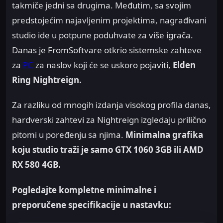
takmiče jedni sa drugima. Međutim, sa svojim
predstojećim najavljenim projektima, nagrađivani
studio ide u potpune poduhvate za više igrača.
Danas je FromSoftvare otkrio sistemske zahteve
za
PC
za naslov koji će se uskoro pojaviti,
Elden
Ring Nightreign.
Za razliku od mnogih izdanja visokog profila danas,
hardverski zahtevi za Nightreign izgledaju prilično
pitomi u poređenju sa njima.
Minimalna grafika
koju studio traži je samo GTX 1060 3GB ili AMD
RX 580 4GB.
Pogledajte kompletne minimalne i
preporučene specifikacije u nastavku: