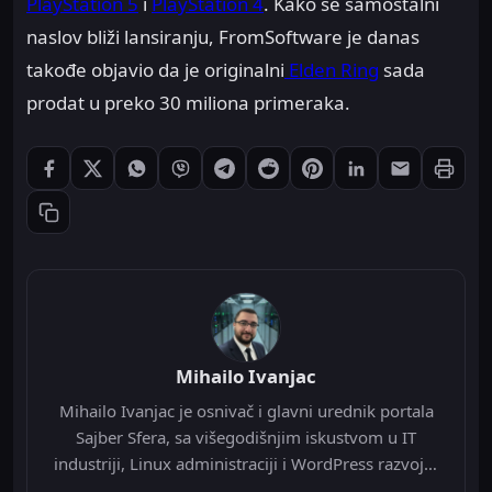
PlayStation 5
i
PlayStation 4
. Kako se samostalni
naslov bliži lansiranju, FromSoftware je danas
takođe objavio da je originalni
Elden Ring
sada
prodat u preko 30 miliona primeraka.
Štampaj
Podeli: Facebook
Podeli: X
Podeli: WhatsApp
Podeli: Viber
Podeli: Telegram
Podeli: Reddit
Podeli: Pinterest
Podeli: LinkedIn
Podeli: Ema
Kopiraj link
Mihailo Ivanjac
Mihailo Ivanjac je osnivač i glavni urednik portala
Sajber Sfera, sa višegodišnjim iskustvom u IT
industriji, Linux administraciji i WordPress razvoju.
Specijalizovan je za Nginx infrastrukturu, Redis