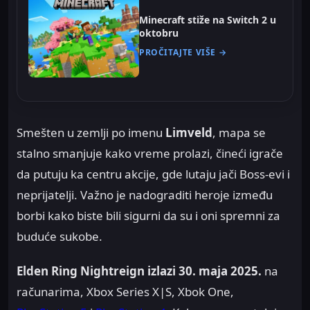
Minecraft stiže na Switch 2 u
oktobru
PROČITAJTE VIŠE →
Smešten u zemlji po imenu
Limveld
, mapa se
stalno smanjuje kako vreme prolazi, čineći igrače
da putuju ka centru akcije, gde lutaju jači Boss-evi i
neprijatelji. Važno je nadograditi heroje između
borbi kako biste bili sigurni da su i oni spremni za
buduće sukobe.
Elden Ring Nightreign izlazi 30. maja 2025.
na
računarima, Xbox Series X|S, Xbok One,