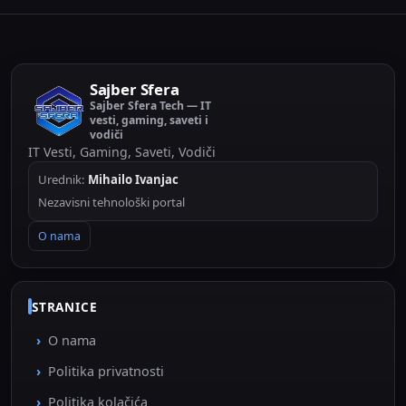
Sajber Sfera
Sajber Sfera Tech — IT
vesti, gaming, saveti i
vodiči
IT Vesti, Gaming, Saveti, Vodiči
Urednik:
Mihailo Ivanjac
Nezavisni tehnološki portal
O nama
STRANICE
O nama
Politika privatnosti
Politika kolačića