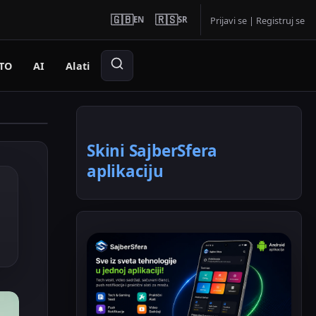
🇬🇧
🇷🇸
EN
SR
Prijavi se
|
Registruj se
TO
AI
Alati
Skini SajberSfera
aplikaciju