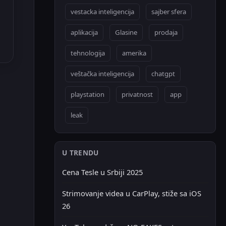
vestacka inteligencija
sajber sfera
aplikacija
Glasine
prodaja
tehnologija
amerika
veštačka inteligencija
chatgpt
playstation
privatnost
app
leak
U TRENDU
Cena Tesle u Srbiji 2025
Strimovanje videa u CarPlay, stiže sa iOS
26