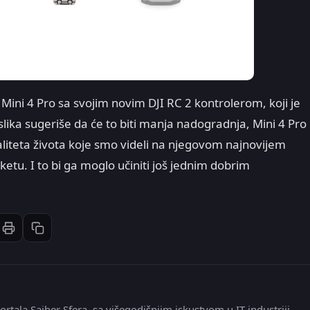
 Mini 4 Pro sa svojim novim DJI RC 2 kontrolerom, koji je
lika sugeriše da će to biti manja nadogradnja, Mini 4 Pro
valiteta života koje smo videli na njegovom najnovijem
. I to bi ga moglo učiniti još jednim dobrim
Štampaj članak
Kopiraj link
st
inkedIn
li: Email
ortala Sajber Sfera, sa višegodišnjim iskustvom u IT industriji,