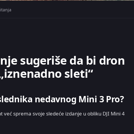
itanja
enje sugeriše da bi dron
iznenadno sleti“
naslednika nedavnog Mini 3 Pro?
nt već sprema svoje sledeće izdanje u obliku DJI Mini 4