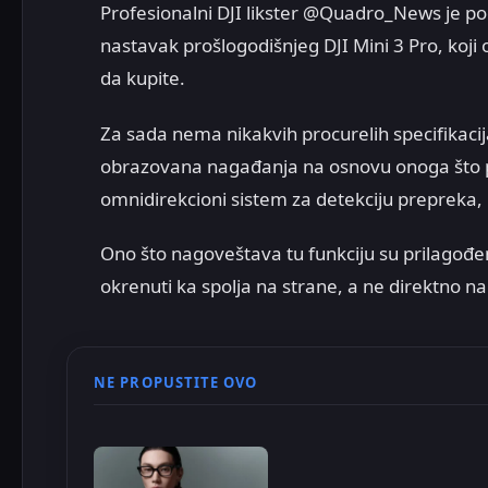
Profesionalni DJI likster @Quadro_News je pode
nastavak prošlogodišnjeg DJI Mini 3 Pro, koj
da kupite.
Za sada nema nikakvih procurelih specifikacija
obrazovana nagađanja na osnovu onoga što pri
omnidirekcioni sistem za detekciju prepreka, 
Ono što nagoveštava tu funkciju su prilagođen
okrenuti ka spolja na strane, a ne direktno n
NE PROPUSTITE OVO