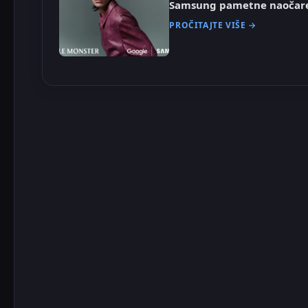
Samsung pametne naočare
PROČITAJTE VIŠE →