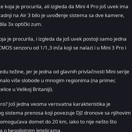
ke koja je procurila, ali izgleda da Mini 4 Pro još uvek ima
dnji na Air 3 bilo je uvođenje sistema sa dve kamere,
ila 3x optički zum.
ja je procurila, i izgleda da još uvek postoji samo jedna
S senzoru od 1/1,3 inča koji se nalazi i u Mini 3 Pro i
edu težine, jer je jedna od glavnih privlačnosti Mini serije
a malo više slobode u mnogim regionima (na primer,
ice u Velikoj Britaniji).
ro? Još jedna veoma verovatna karakteristika je
lnog sistema prenosa koji povezuje DJI dronove sa njihovim
 omogućava domet do 20 km, iako to nije nešto što
na o bespilotnim letelicama.