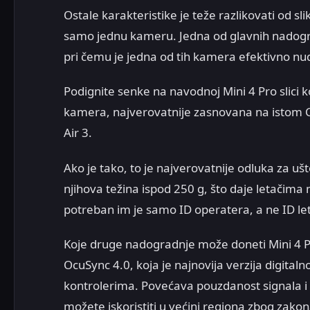
Ostale karakteristike je teže razlikovati od sli
samo jednu kameru. Jedna od glavnih nadogra
pri čemu je jedna od tih kamera efektivno nud
Podignite senke na navodnoj Mini 4 Pro slici ko
kamera, najverovatnije zasnovana na istom CMO
Air 3.
Ako je tako, to je najverovatnije odluka za ušt
njihova težina ispod 250 g, što daje letačim
potreban im je samo ID operatera, a ne ID letel
Koje druge nadogradnje može doneti Mini 4 P
OcuSync 4.0, koja je najnovija verzija digita
kontrolerima. Povećava pouzdanost signala i
možete iskoristiti u većini regiona zbog zako