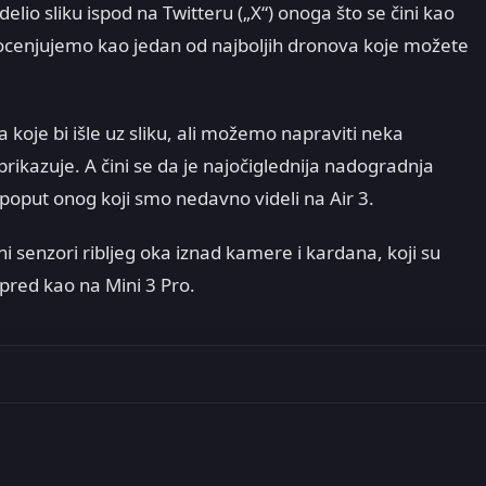
lio sliku ispod na Twitteru („X“) onoga što se čini kao
i ocenjujemo kao jedan od najboljih dronova koje možete
 koje bi išle uz sliku, ali možemo napraviti neka
kazuje. A čini se da je najočiglednija nadogradnja
poput onog koji smo nedavno videli na Air 3.
i senzori ribljeg oka iznad kamere i kardana, koji su
apred kao na Mini 3 Pro.