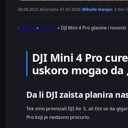
08.08.2023
•
Ažurirano
01.07.2026
•
Mihailo Ivanjac
•
3 min č
-
Glavna
»
Gedžeti
»
DJI Mini 4 Pro glasine i novosti
DJI Mini 4 Pro cur
uskoro mogao da „
Da li DJI zaista planira 
Tek smo provozali DJI Air 3, ali čini se da giga
Pro koji je nedavno procurio.