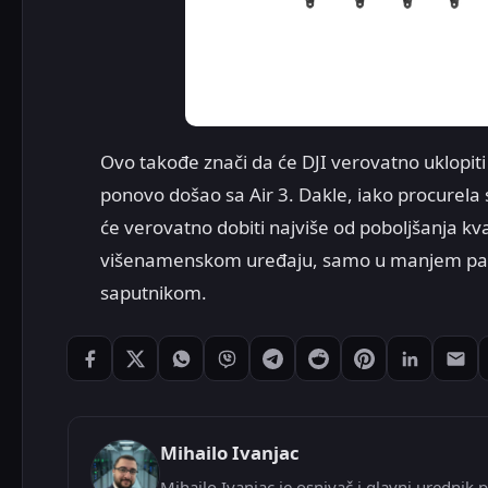
Ovo takođe znači da će DJI verovatno uklopiti
ponovo došao sa Air 3. Dakle, iako procurela s
će verovatno dobiti najviše od poboljšanja k
višenamenskom uređaju, samo u manjem paketu
saputnikom.
Podeli: Facebook
Podeli: X
Podeli: WhatsApp
Podeli: Viber
Podeli: Telegram
Podeli: Reddit
Podeli: Pintere
Podeli: L
Pode
Mihailo Ivanjac
Mihailo Ivanjac je osnivač i glavni urednik p