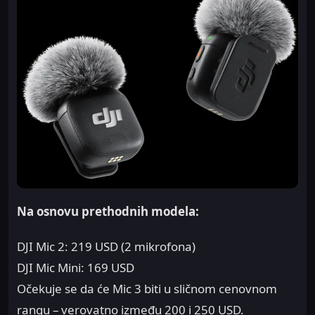
Na osnovu prethodnih modela:
DJI Mic 2: 219 USD (2 mikrofona)
DJI Mic Mini: 169 USD
Očekuje se da će Mic 3 biti u sličnom cenovnom
rangu – verovatno između 200 i 250 USD.