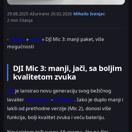
29.08.2025
•
Ažurirano
20.02.2026
•
Mihailo Ivanjac
•
2 min čitanja
-
Glavna
»
Vesti
»
DJI Mic 3: manji paket, više
mogućnosti
DJI Mic 3: manji, jači, sa boljim
kvalitetom zvuka
DJI
je lansirao novu generaciju svog bežičnog
lavalier
mikrofona
–
DJI Mic 3
. Iako je duplo manji i
lakši od prethodne verzije (Mic 2), donosi više
funkcija, bolji kvalitet zvuka i veću bateriju.
Novi sistem teži svega 16 grama, što ga čini