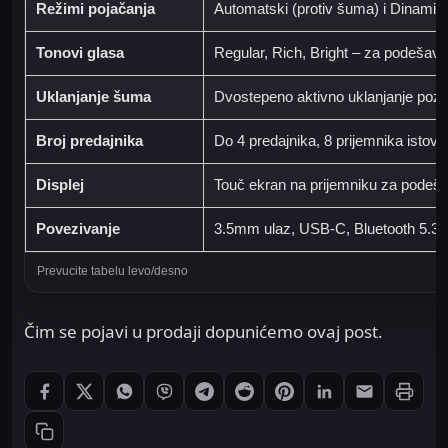
Režimi pojačanja
Automatski (protiv šuma) i Dinamičk
Tonovi glasa
Regular, Rich, Bright – za podešava
Uklanjanje šuma
Dvostepeno aktivno uklanjanje po
Broj predajnika
Do 4 predajnika, 8 prijemnika istov
Displej
Touč ekran na prijemniku za podešav
Povezivanje
3.5mm ulaz, USB-C, Bluetooth 5.3
Čim se pojavi u prodaji dopunićemo ovaj post.
Štampaj
Podeli: Facebook
Podeli: X
Podeli: WhatsApp
Podeli: Viber
Podeli: Telegram
Podeli: Reddit
Podeli: Pinterest
Podeli: LinkedIn
Podeli: Ema
Kopiraj link