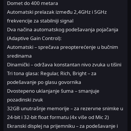
Domet do 400 metara
Automatski prelazak između 2,4GHz i 5GHz
frekvencije za stabilniji signal
Dva načina automatskog podešavanja pojačanja
(Adaptive Gain Control):
Automatski – sprečava preopterećenje u bučnim
sredinama
Dinamički – održava konstantan nivo zvuka u tišini
Tri tona glasa: Regular, Rich, Bright – za
podešavanje po glasu govornika
Dvostepeno uklanjanje šuma – smanjuje
pozadinski zvuk
32GB unutrašnje memorije – za rezervne snimke u
24-bit i 32-bit float formatu (4x više od Mic 2)
Ekranski displej na prijemniku – za podešavanje i