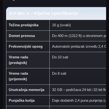
DJI Mic 3 – Ključne specifikacije
Težina predajnika
16 g (svaki)
Domet prenosa
Do 400 m (1312 ft) u otvorenom pro
Frekvencijski opseg
Automatski prelazak između 2,4 GH
Vreme rada
Do 10 sati
(predajnik)
Vreme rada
Do 8 sati
(prijemnik)
Unutrašnja memorija
32 GB – podržava 24-bit i 32-bit flo
Punjačka kutija
Daje dodatnih 2,4 puna punjenja (uk