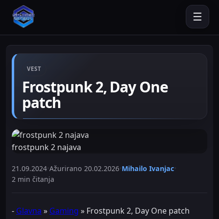
☰
VEST
Frostpunk 2, Day One
patch
frostpunk 2 najava
21.09.2024
•
Ažurirano
20.02.2026
•
Mihailo Ivanjac
•
2 min čitanja
-
Glavna
»
Gaming
»
Frostpunk 2, Day One patch