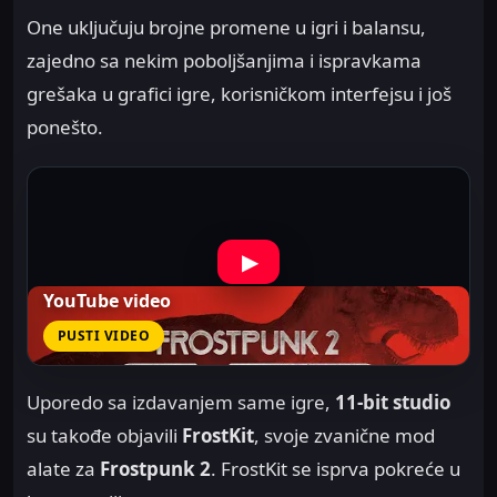
One uključuju brojne promene u igri i balansu,
zajedno sa nekim poboljšanjima i ispravkama
grešaka u grafici igre, korisničkom interfejsu i još
ponešto.
▶
YouTube video
PUSTI VIDEO
Uporedo sa izdavanjem same igre,
11-bit studio
su takođe objavili
FrostKit
, svoje zvanične mod
alate za
Frostpunk 2
. FrostKit se isprva pokreće u