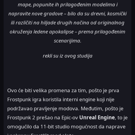
mape, popunite ih prilagođenim modelima i
napravite nove gradove – bilo da su drevni, kosmički
ili različiti na hiljade drugih načina od originalnog
okruženja ledene apokalipse – prema prilagođenim
scenarijima.
rekli su iz ovog studija
Ovo će biti velika promena za tim, pošto je prva
Frostpunk igra koristila interni engine koji nije
podržavao pravljenje modova. Međutim, pošto je
Frostpunk 2 prešao na Epic-ov
Unreal Engine
, to je
omogućilo da 11-bit studio mogućnost da naprave