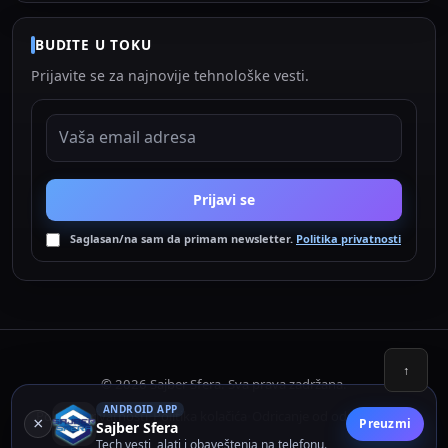
BUDITE U TOKU
Prijavite se za najnovije tehnološke vesti.
EMAIL ADRESA
Prijavi se
Saglasan/na sam da primam newsletter.
Politika privatnosti
↑
© 2026 Sajber Sfera. Sva prava zadržana.
ANDROID APP
Politika privatnosti
Politika kolačića
Odricanje od odgovornosti
•
•
×
Preuzmi
Sajber Sfera
Tech vesti, alati i obaveštenja na telefonu.