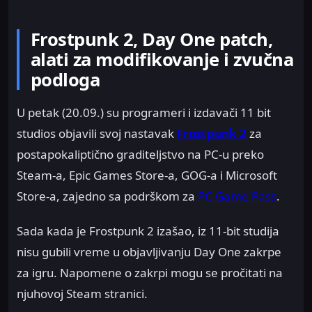
Frostpunk 2, Day One patch,
alati za modifikovanje i zvučna
podloga
U petak (20.09.) su programeri i izdavači 11 bit
studios objavili svoj nastavak
Frostpunk 2
za
postapokaliptično graditeljstvo na PC-u preko
Steam-a, Epic Games Store-a, GOG-a i Microsoft
Store-a, zajedno sa podrškom za
PC Game Pass
.
Sada kada je Frostpunk 2 izašao, iz 11-bit studija
nisu gubili vreme u objavljivanju Day One zakrpe
za igru. Napomene o zakrpi mogu se pročitati na
njuhovoj Steam stranici.