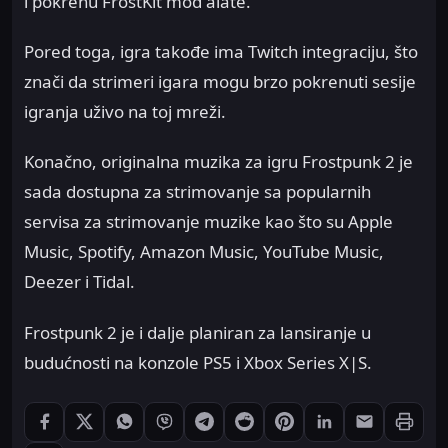
i pokrenu FrostKit mod alate.
Pored toga, igra takođe ima Twitch integraciju, što
znači da strimeri igara mogu brzo pokrenuti sesije
igranja uživo na toj mreži.
Konačno, originalna muzika za igru Frostpunk 2 je
sada dostupna za strimovanje sa popularnih
servisa za strimovanje muzike kao što su Apple
Music, Spotify, Amazon Music, YouTube Music,
Deezer i Tidal.
Frostpunk 2 je i dalje planiran za lansiranje u
budućnosti na konzole PS5 i Xbox Series X|S.
Štampaj
Podeli: Facebook
Podeli: X
Podeli: WhatsApp
Podeli: Viber
Podeli: Telegram
Podeli: Reddit
Podeli: Pinterest
Podeli: LinkedIn
Podeli: Ema