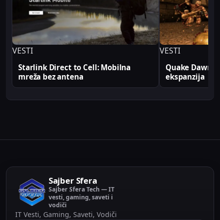
produkcionim implementacijama.
VESTI
VESTI
Starlink Direct to Cell: Mobilna
Quake Dawn of
mreža bez antena
ekspanzija
Sajber Sfera
Sajber Sfera Tech — IT
vesti, gaming, saveti i
vodiči
IT Vesti, Gaming, Saveti, Vodiči