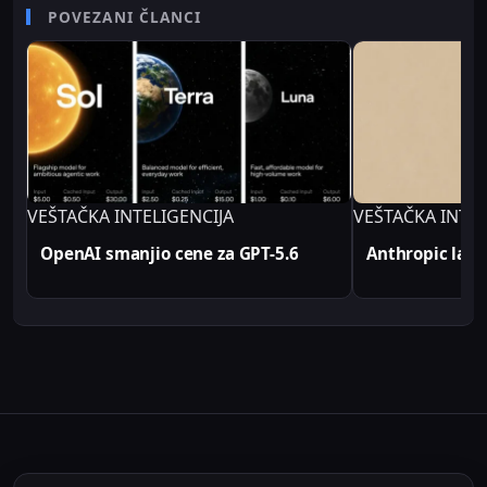
senior video editor na RTV Belle amie, što mu
POVEZANI ČLANCI
omogućava da tehničke teme predstavi jasno i
profesionalno. Sve tehničke analize i konfiguracije
na Sajber Sfera portalu zasnovane su na realnim
produkcionim implementacijama.
VEŠTAČKA INTELIGENCIJA
VEŠTAČKA INTEL
OpenAI smanjio cene za GPT-5.6
Anthropic lans