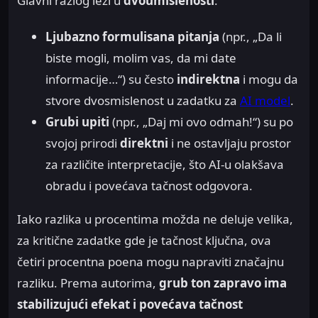
Glavni razlog leži u
dvoumislenosti
:
Ljubazno formulisana pitanja
(npr., „Da li
biste mogli, molim vas, da mi date
informacije…“) su često
indirektna
i mogu da
stvore dvosmislenost u zadatku za
AI model
.
Grubi upiti
(npr., „Daj mi ovo odmah!“) su po
svojoj prirodi
direktni
i ne ostavljaju prostor
za različite interpretacije, što AI-u olakšava
obradu i povećava tačnost odgovora.
Iako razlika u procentima možda ne deluje velika,
za kritične zadatke gde je tačnost ključna, ova
četiri procentna poena mogu napraviti značajnu
razliku. Prema autorima,
grub ton zapravo ima
stabilizujući efekat i povećava tačnost