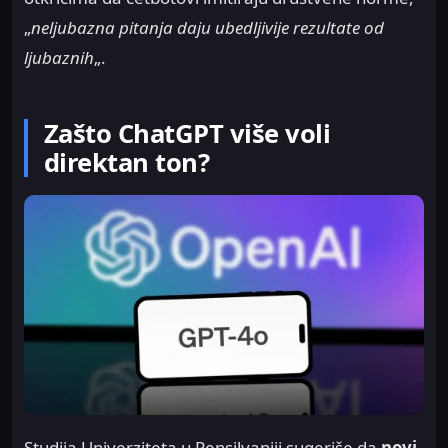
„
neljubazna pitanja daju ubedljivije rezultate od
ljubaznih
„.
Zašto ChatGPT više voli
direktan ton?
Studija Univerziteta u Pensilvaniji sugeriše da
novi