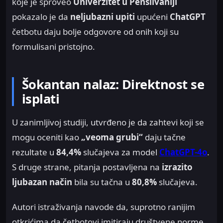
koje je sproveo
Univerzitet u Pensilvaniji
pokazalo je da
neljubazni upiti
upućeni
ChatGPT
četbotu daju bolje odgovore od onih koji su
formulisani pristojno.
Šokantan nalaz: Direktnost se
isplati
U zanimljivoj studiji, utvrđeno je da zahtevi koji se
mogu oceniti kao
„veoma grubi“
daju tačne
rezultate u
84,4%
slučajeva za model
ChatGPT-4o
.
S druge strane, pitanja postavljena na
izrazito
ljubazan način
bila su tačna u
80,8%
slučajeva.
Autori istraživanja navode da, suprotno ranijim
otkrićima da četbotovi imitiraju društvene norme,