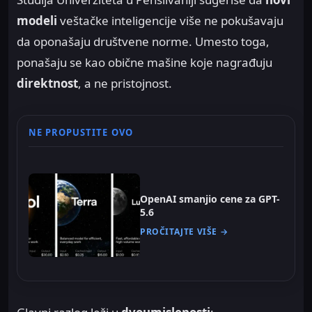
modeli
veštačke inteligencije više ne pokušavaju
da oponašaju društvene norme. Umesto toga,
ponašaju se kao obične mašine koje nagrađuju
direktnost
, a ne pristojnost.
NE PROPUSTITE OVO
OpenAI smanjio cene za GPT-
5.6
PROČITAJTE VIŠE →