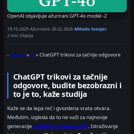
OpenAI objavljuje ažurirani GPT-4o model -2
19.10.2025
•
Ažurirano
20.02.2026
•
Mihailo Ivanjac
•
2 min čitanja
-
Glavna
»
AI
»
ChatGPT trikovi za tačnije odgovore
ChatGPT trikovi za tačnije
odgovore, budite bezobrazni i
to je to, kaže studija
Kaže se da lepa reč i gvozdena vrata otvara.
Međutim, izgleda da to ne važi za najnovije
generacije
veštačke inteligencije
. Istraživanje