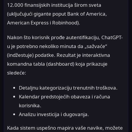
12.000 finansijskih institucija širom sveta
(uključujući gigante poput Bank of America,
American Express i Robinhood).
Nakon što korisnik prođe autentifikaciju, ChatGPT-
u je potrebno nekoliko minuta da „sažvaće“
(indžestuje) podatke. Rezultat je interaktivna
komandna tabla (dashboard) koja prikazuje
sledeće:
Detaljnu kategorizaciju trenutnih troškova.
Kalendar predstojećih obaveza i računa
korisnika.
Analizu investicija i dugovanja.
Kada sistem uspešno mapira vaše navike, možete