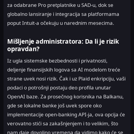
za odabrane Pro pretplatnike u SAD-u, dok se
globalno lansiranje i integracija sa platformama
poput Intuit-a očekuju u narednim mesecima.
Mišljenje administratora: Da li je rizik
opravdan?
Iz ugla sistemske bezbednosti i privatnosti,
deljenje finansijskih logova sa AI modelom treće
strane uvek nosi rizik. Čak i uz Plaid enkripciju, vaši
podaci o potrošnji postaju deo profila unutar
OpenAI baze. Za prosečnog korisnika na Balkanu,
gde se lokalne banke još uvek spore oko
implementacije open-banking API-ja, ova opcija će
verovatno stići sa zakašnjenjem i to velikim, što
nam daje dovoljno vremena da vidimo kako će se