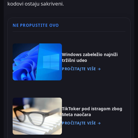
kodovi ostaju sakriveni.
NE PROPUSTITE OVO
Windows zabeležio najniži
tržišni udeo
PROČITAJTE VIŠE →
TikToker pod istragom zbog
Meta naočara
PROČITAJTE VIŠE →