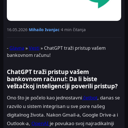
16.05.2026
•
Mihailo Ivanjac
•
4 min čitanja
-
Glavna
»
Vesti
»
ChatGPT traži pristup vašem
bankovnom računu!
ChatGPT traži pristup vašem
bankovnom računu!: Da li biste
veštačkoj inteligenciji poverili pristup?
Ono što je počelo kao jednostavni
četbot
, danas se
razvilo u sistem integrisan u sve pore našeg
digitalnog života. Nakon Gmail-a, Google Drive-a i
Outlook-a,
OpenAI
je povukao svoj najradikalniji