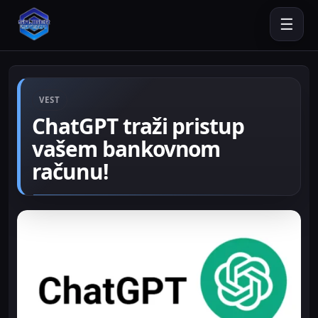
☰
VEST
ChatGPT traži pristup
vašem bankovnom
računu!