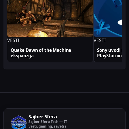
na Sajber Sfera portalu zasnovane su na realnim
produkcionim implementacijama.
VESTI
VESTI
Quake Dawn of the Machine
Sony uvodi rek
ekspanzija
PlayStation
Sajber Sfera
Sajber Sfera Tech — IT
vesti, gaming, saveti i