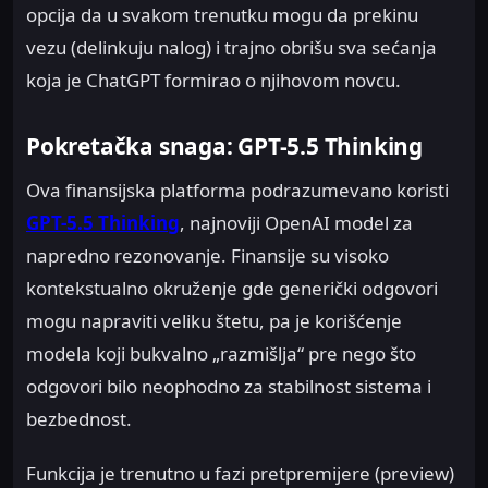
opcija da u svakom trenutku mogu da prekinu
vezu (delinkuju nalog) i trajno obrišu sva sećanja
koja je ChatGPT formirao o njihovom novcu.
Pokretačka snaga: GPT-5.5 Thinking
Ova finansijska platforma podrazumevano koristi
GPT-5.5 Thinking
, najnoviji OpenAI model za
napredno rezonovanje. Finansije su visoko
kontekstualno okruženje gde generički odgovori
mogu napraviti veliku štetu, pa je korišćenje
modela koji bukvalno „razmišlja“ pre nego što
odgovori bilo neophodno za stabilnost sistema i
bezbednost.
Funkcija je trenutno u fazi pretpremijere (preview)