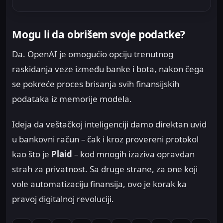
Mogu li da obrišem svoje podatke?
Da. OpenAI je omogućio opciju trenutnog
raskidanja veze između banke i bota, nakon čega
se pokreće proces brisanja svih finansijskih
podataka iz memorije modela.
Ideja da veštačkoj inteligenciji damo direktan uvid
u bankovni račun – čak i kroz provereni protokol
kao što je
Plaid
– kod mnogih izaziva opravdan
strah za privatnost. Sa druge strane, za one koji
vole automatizaciju finansija, ovo je korak ka
pravoj digitalnoj revoluciji.