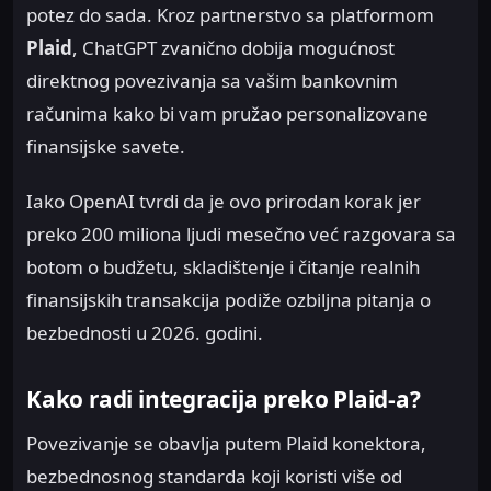
potez do sada. Kroz partnerstvo sa platformom
Plaid
, ChatGPT zvanično dobija mogućnost
direktnog povezivanja sa vašim bankovnim
računima kako bi vam pružao personalizovane
finansijske savete.
Iako OpenAI tvrdi da je ovo prirodan korak jer
preko 200 miliona ljudi mesečno već razgovara sa
botom o budžetu, skladištenje i čitanje realnih
finansijskih transakcija podiže ozbiljna pitanja o
bezbednosti u 2026. godini.
Kako radi integracija preko Plaid-a?
Povezivanje se obavlja putem Plaid konektora,
bezbednosnog standarda koji koristi više od