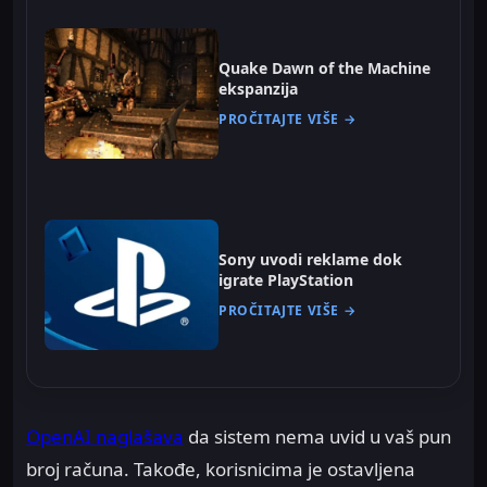
Quake Dawn of the Machine
ekspanzija
PROČITAJTE VIŠE →
Sony uvodi reklame dok
igrate PlayStation
PROČITAJTE VIŠE →
OpenAI naglašava
da sistem nema uvid u vaš pun
broj računa. Takođe, korisnicima je ostavljena