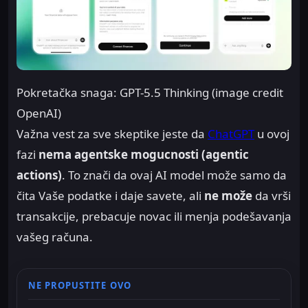
Pokretačka snaga: GPT-5.5 Thinking (image credit
OpenAI)
Važna vest za sve skeptike jeste da
ChatGPT
u ovoj
fazi
nema agentske mogucnosti (agentic
actions)
. To znači da ovaj AI model može samo da
čita Vaše podatke i daje savete, ali
ne može
da vrši
transakcije, prebacuje novac ili menja podešavanja
vašeg računa.
NE PROPUSTITE OVO