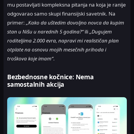
mu postavljati kompleksna pitanja na koja je ranije
odgovarao samo skupi finansijski savetnik. Na
primer:
„Kako da uštedim dovoljno novca da kupim
stan u Nišu u narednih 5 godina?“
ili
„Dugujem
roditeljima 2.000 evra, napravi mi realističan plan
otplate na osnovu mojih mesečnih prihoda i
troškova koje imam“
.
Bezbednosne kočnice: Nema
samostalnih akcija