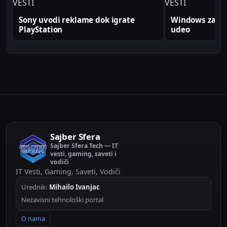
VESTI
VESTI
Sony uvodi reklame dok igrate
Windows zabele
PlayStation
udeo
Sajber Sfera
Sajber Sfera Tech — IT
vesti, gaming, saveti i
vodiči
IT Vesti, Gaming, Saveti, Vodiči
Urednik:
Mihailo Ivanjac
Nezavisni tehnološki portal
O nama