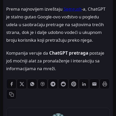
Prema najnovijem izveštaju
Semrush
-a, ChatGPT
je stalno gutao Google-ovo vođstvo u pogledu
udela u saobraćaju pretrage na sajtovima trećih
strana, dok je i dalje udobno vodeći u ukupnom
broju korisnika koji pretražuju preko njega.
Kompanija veruje da
ChatGPT pretraga
postaje
još moćniji alat za pronalaženje i interakciju sa
informacijama na mreži.
Štampaj
Podeli: Facebook
Podeli: X
Podeli: WhatsApp
Podeli: Viber
Podeli: Telegram
Podeli: Reddit
Podeli: Pinterest
Podeli: LinkedIn
Podeli: Ema
Kopiraj link