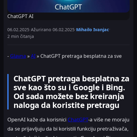
ChatGPT AI
06.02.2025
•
Ažurirano
06.02.2025
•
Mihailo Ivanjac
•
2 min čitanja
-
Glavna
»
AI
»
ChatGPT pretraga besplatna za sve
ChatGPT pretraga besplatna za
sve kao što su i Google i Bing.
Od sada možete bez kreiranja
naloga da koristite pretragu
OpenAI kaže da korisnici
ChatGPT
-a više ne moraju
da se prijavljuju da bi koristili funkciju pretraživača,