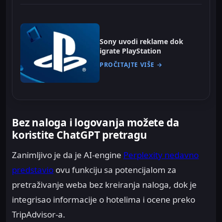
Sony uvodi reklame dok
igrate PlayStation
PROČITAJTE VIŠE →
Bez naloga i logovanja možete da
koristite ChatGPT pretragu
Zanimljivo je da je AI-engine
Perplexity nedavno
predstavio
ovu funkciju sa potencijalom za
pretraživanje weba bez kreiranja naloga, dok je
integrisao informacije o hotelima i ocene preko
TripAdvisor-a.