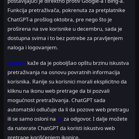
postavljajući je direktno protiv Google-a i Bing-a.
Funkcija pretraživača, pokrenuta za pretplatnike
ChatGPT-a prošlog oktobra, pre nego što je
proširena na sve korisnike u decembru, sada je
dostupna svima i to bez potrebe za pravljenjem
naloga i logovanjem.
OpenAI
kaže da je poboljšao opštu brzinu iskustva
pretraživanja na osnovu povratnih informacija
korisnika. Ranije su korisnici morali eksplicitno da
kliknu na ikonu web pretrage da bi pozvali
mogućnost pretraživanja. ChatGPT sada
automatski odlučuje da li da pozove web pretragu
ili se samo osloni na
AI
za odgovor. I dalje možete
da naterate ChatGPT da koristi iskustvo web
pretrage korišćenjem ikonice.