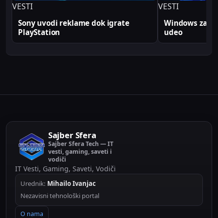
VESTI
VESTI
Sony uvodi reklame dok igrate
Windows zabele
PlayStation
udeo
Sajber Sfera
Sajber Sfera Tech — IT
vesti, gaming, saveti i
vodiči
IT Vesti, Gaming, Saveti, Vodiči
Urednik:
Mihailo Ivanjac
Nezavisni tehnološki portal
O nama