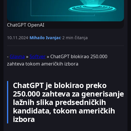
ChatGPT OpenAI
10.11.2024
•
Mihailo Ivanjac
•
2 min čitanja
-
Glavna
»
Softver
»
ChatGPT blokirao 250.000
zahteva tokom američkih izbora
ChatGPT je blokirao preko
250.000 zahteva za generisanje
lažnih slika predsedničkih
kandidata, tokom američkih
izbora