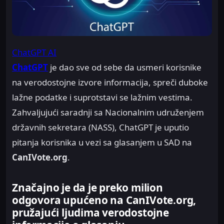
ChatGPT AI
ChatGPT
je dao sve od sebe da usmeri korisnike
na verodostojne izvore informacija, spreči duboke
lažne podatke i suprotstavi se lažnim vestima.
Zahvaljujući saradnji sa Nacionalnim udruženjem
državnih sekretara (NASS), ChatGPT je uputio
pitanja korisnika u vezi sa glasanjem u SAD na
CanIVote.org
.
Značajno je da je preko milion
odgovora upućeno na CanIVote.org,
pružajući ljudima verodostojne