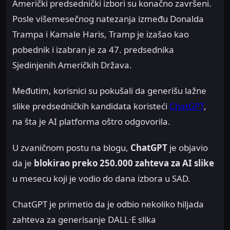
Američki predsednički izbori su konačno završeni.
Posle višemesečnog natezanja između Donalda
Trampa i Kamale Haris, Tramp je izašao kao
pobednik i izabran je za 47. predsednika
Sjedinjenih Američkih Država.
Međutim, korisnici su pokušali da generišu lažne
slike predsedničkih kandidata koristeći
ChatGPT
,
na šta je AI platforma oštro odgovorila.
U zvaničnom postu na blogu,
ChatGPT
je objavio
da je
blokirao preko 250.000 zahteva za AI slike
u mesecu koji je vodio do dana izbora u SAD.
ChatGPT je primetio da je odbio nekoliko hiljada
zahteva za generisanje DALL·E slika