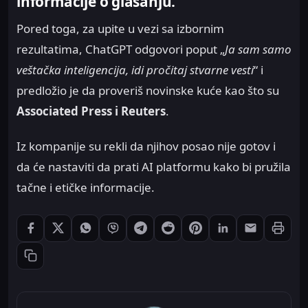
informacije o glasanju.
Pored toga, za upite u vezi sa izbornim
rezultatima, ChatGPT odgovori poput „
Ja sam samo
veštačka inteligencija, idi pročitaj stvarne vesti
“ i
predložio je da proveriš novinske kuće kao što su
Associated Press i Reuters
.
Iz kompanije su rekli da njihov posao nije gotov i
da će nastaviti da prati AI platformu kako bi pružila
tačne i etičke informacije.
Štampaj
Podeli: Facebook
Podeli: X
Podeli: WhatsApp
Podeli: Viber
Podeli: Telegram
Podeli: Reddit
Podeli: Pinterest
Podeli: LinkedIn
Podeli: Ema
Kopiraj link