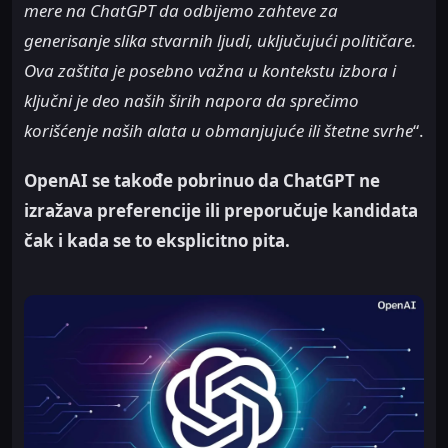
mere na ChatGPT da odbijemo zahteve za
generisanje slika stvarnih ljudi, uključujući političare.
Ova zaštita je posebno važna u kontekstu izbora i
ključni je deo naših širih napora da sprečimo
korišćenje naših alata u obmanjujuće ili štetne svrhe
“.
OpenAI se takođe pobrinuo da ChatGPT ne
izražava preferencije ili preporučuje kandidata
čak i kada se to eksplicitno pita.