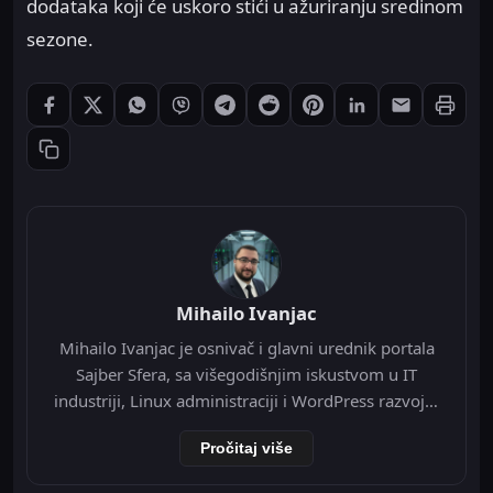
dodataka koji će uskoro stići u ažuriranju sredinom
sezone.
Štampaj
Podeli: Facebook
Podeli: X
Podeli: WhatsApp
Podeli: Viber
Podeli: Telegram
Podeli: Reddit
Podeli: Pinterest
Podeli: LinkedIn
Podeli: Ema
Kopiraj link
Mihailo Ivanjac
Mihailo Ivanjac je osnivač i glavni urednik portala
Sajber Sfera, sa višegodišnjim iskustvom u IT
industriji, Linux administraciji i WordPress razvoju.
Specijalizovan je za Nginx infrastrukturu, Redis
Pročitaj više
object cache, Cloudflare integraciju i optimizaciju
WordPress-a na VPS okruženju. Tokom svoje IT