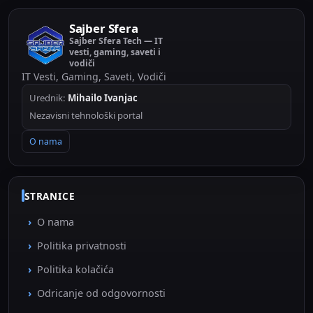
Sajber Sfera
Sajber Sfera Tech — IT
vesti, gaming, saveti i
vodiči
IT Vesti, Gaming, Saveti, Vodiči
Urednik:
Mihailo Ivanjac
Nezavisni tehnološki portal
O nama
STRANICE
O nama
Politika privatnosti
Politika kolačića
Odricanje od odgovornosti