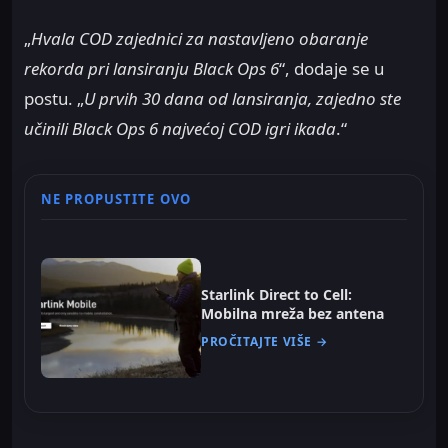
„
Hvala COD zajednici za nastavljeno obaranje
rekorda pri lansiranju Black Ops 6
“, dodaje se u
postu. „
U prvih 30 dana od lansiranja, zajedno ste
učinili Black Ops 6 najvećoj COD igri ikada
.“
NE PROPUSTITE OVO
Starlink Direct to Cell:
Mobilna mreža bez antena
PROČITAJTE VIŠE →