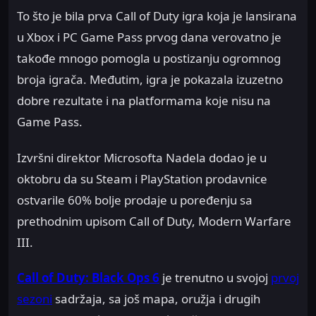
To što je bila prva Call of Duty igra koja je lansirana
u Xbox i PC Game Pass prvog dana verovatno je
takođe mnogo pomogla u postizanju ogromnog
broja igrača. Međutim, igra je pokazala izuzetno
dobre rezultate i na platformama koje nisu na
Game Pass.
Izvršni direktor Microsofta Nadela dodao je u
oktobru da su Steam i PlayStation prodavnice
ostvarile 60% bolje prodaje u poređenju sa
prethodnim upisom Call of Duty, Modern Warfare
III.
Call of Duty: Black Ops 6
je trenutno u svojoj
prvoj
sezoni
sadržaja, sa još mapa, oružja i drugih