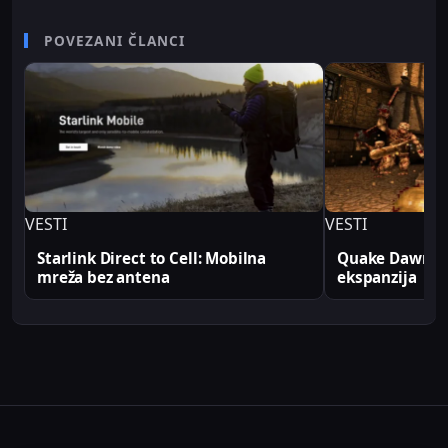
karijere radio je kao televizijski spiker/voditelj i
senior video editor na RTV Belle amie, što mu
POVEZANI ČLANCI
omogućava da tehničke teme predstavi jasno i
profesionalno. Sve tehničke analize i konfiguracije
na Sajber Sfera portalu zasnovane su na realnim
produkcionim implementacijama.
VESTI
VESTI
Starlink Direct to Cell: Mobilna
Quake Dawn of
mreža bez antena
ekspanzija