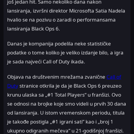
još jedan hit. Samo nekoliko dana nakon
lansiranja, izvršni direktor Microsofta Satia Nadela
hvalio se na pozivu o zaradi o performansama
lansiranja Black Ops 6.
Danas je kompanija podelila neke statističke
podatke o tome koliko je veliko izdanje bilo, a igra
je sada najveći Call of Duty ikada.
Objava na društvenim mrežama zvanične
Call of
Duty
stranice otkrila je da je Black Ops 6 preuzeo
krunu ulaska sa „#1 Total Players“ u franšizi. Ovo
se odnosi na brojke koje smo videli u prvih 30 dana
od lansiranja. U istom vremenskom periodu, titula
je takođe postigla „#1 igrani sati” kao i „broj 1
ukupno odigranih mečeva” u 21-godišnjoj franšizi.