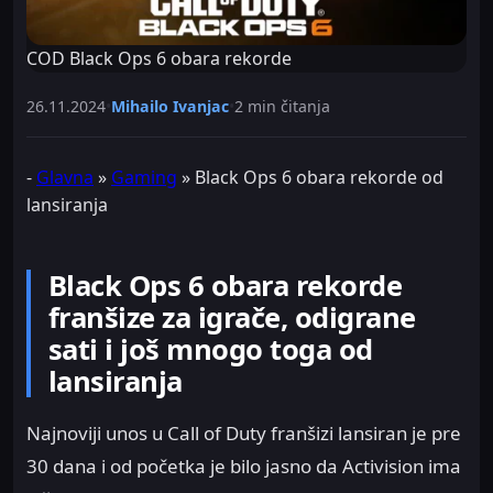
COD Black Ops 6 obara rekorde
26.11.2024
•
Mihailo Ivanjac
•
2 min čitanja
-
Glavna
»
Gaming
»
Black Ops 6 obara rekorde od
lansiranja
Black Ops 6 obara rekorde
franšize za igrače, odigrane
sati i još mnogo toga od
lansiranja
Najnoviji unos u Call of Duty franšizi lansiran je pre
30 dana i od početka je bilo jasno da Activision ima