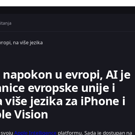
itanja
ropi, na više jezika
 napokon u evropi, AI je
anice evropske unije i
 više jezika za iPhone i
ple Vision
a svoju
Apple Intelligence
platformu. Sada je dostupan na