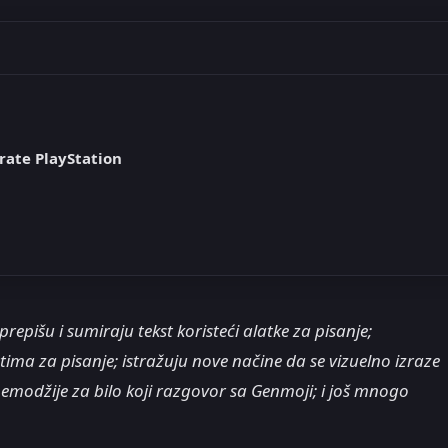
rate PlayStation
repišu i sumiraju tekst koristeći alatke za pisanje;
tima za pisanje; istražuju nove načine da se vizuelno izraze
modžije za bilo koji razgovor sa Genmoji; i još mnogo