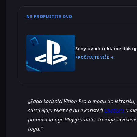
NE PROPUSTITE OVO
Sony uvodi reklame dok ig
PROČITAJTE VIŠE →
„
Sada korisnici Vision Pro-a mogu da lektorišu, p
sastavljaju tekst od nule koristeći
ChatGPT
u ala
pomoću Image Playgrounda; kreiraju savršene e
toga
.“