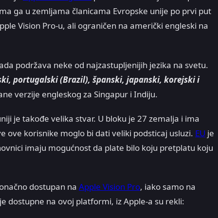
a ima ga u zemljama članicama Evropske unije po prvi put
pple Vision Pro-u, ali ograničen na američki engleski na
ada podržava neke od najzastupljenijih jezika na svetu.
ki, portugalski (Brazil), španski, japanski, korejski i
vane verzije engleskog za Singapur i Indiju.
iji je takođe velika stvar. U bloku je 27 zemalja i ima
 ove korisnike moglo bi dati veliki podsticaj usluzi.
EU
je
ovnici imaju mogućnost da plate bilo koju pretplatu koju
e konačno dostupan na
Apple Vision Pro
, iako samo na
 dostupne na ovoj platformi, iz Apple-a su rekli: