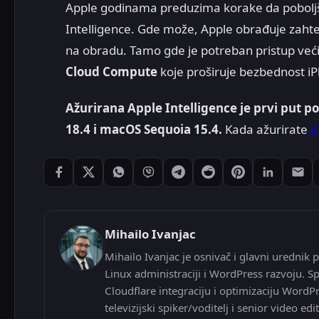
Apple godinama preduzima korake da poboljša 
Intelligence. Gde može, Apple obrađuje zahte
na obradu. Tamo gde je potreban pristup vec
Cloud Compute
koje proširuje bezbednost iP
Ažurirana Apple Intelligence je prvi put p
18.4 i macOS Sequoia 15.4.
Kada ažurirate
i
Podeli: Facebook
Podeli: X
Podeli: WhatsApp
Podeli: Viber
Podeli: Telegram
Podeli: Reddit
Podeli: Pintere
Podeli: L
Pode
Mihailo Ivanjac
Mihailo Ivanjac je osnivač i glavni urednik p
Linux administraciji i WordPress razvoju. Sp
Cloudflare integraciju i optimizaciju WordP
televizijski spiker/voditelj i senior video