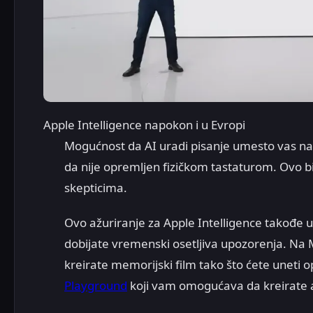
Apple Intelligence napokon i u Evropi
Mogućnost da AI uradi pisanje umesto vas na 
da nije opremljen fizičkom tastaturom. Ovo bi 
skepticima.
Ovo ažuriranje za Apple Intelligence takođe u
dobijate vremenski osetljiva upozorenja. Na
kreirate memorijski film tako što ćete uneti 
Playground
koji vam omogućava da kreirate 