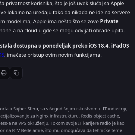
privatnost korisnika, što je još uvek slučaj sa Apple
ve lokalno na uređaju tako da nikada ne ide na servere
́im modelima, Apple ima nešto što se zove
Private
hone-a na cloud-u gde se mogu odvijati obrade upita.
ostala dostupna u ponedeljak preko iOS 18.4, iPadOS
OS
, imaćete pristup ovim novim funkcijama.
Štampaj članak
Kopiraj link
st
inkedIn
li: Email
ortala Sajber Sfera, sa višegodišnjim iskustvom u IT industriji,
ecijalizovan je za Nginx infrastrukturu, Redis object cache,
ress-a na VPS okruženju. Tokom svoje IT karijere radio je kao
 editor na RTV Belle amie, što mu omogućava da tehničke teme