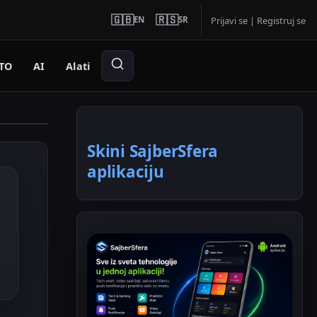
🇬🇧
🇷🇸
EN
SR
Prijavi se
|
Registruj se
TO
AI
Alati
Skini SajberSfera
aplikaciju