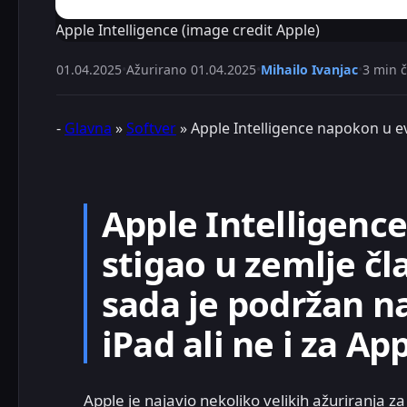
Apple Intelligence (image credit Apple)
01.04.2025
•
Ažurirano
01.04.2025
•
Mihailo Ivanjac
•
3 min č
-
Glavna
»
Softver
»
Apple Intelligence napokon u ev
Apple Intelligence
stigao u zemlje čl
sada je podržan na
iPad ali ne i za Ap
Apple je najavio nekoliko velikih ažuriranja z