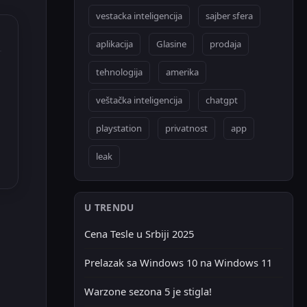
vestacka inteligencija
sajber sfera
aplikacija
Glasine
prodaja
tehnologija
amerika
veštačka inteligencija
chatgpt
playstation
privatnost
app
leak
U TRENDU
Cena Tesle u Srbiji 2025
Prelazak sa Windows 10 na Windows 11
Warzone sezona 5 je stigla!