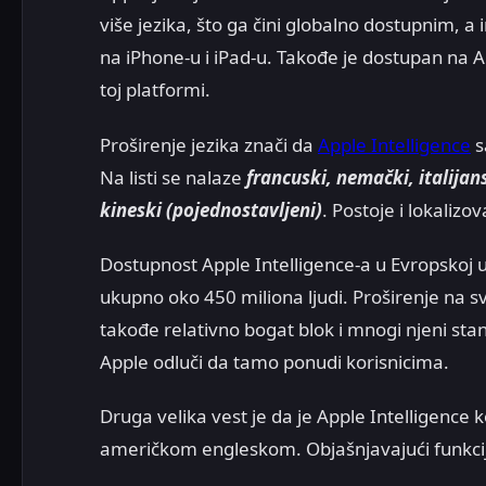
više jezika, što ga čini globalno dostupnim, 
na iPhone-u i iPad-u. Takođe je dostupan na A
toj platformi.
Proširenje jezika znači da
Apple Intelligence
s
Na listi se nalaze
francuski, nemački, italijans
kineski (pojednostavljeni)
. Postoje i lokalizo
Dostupnost Apple Intelligence-a u Evropskoj un
ukupno oko 450 miliona ljudi. Proširenje na sve
takođe relativno bogat blok i mnogi njeni stan
Apple odluči da tamo ponudi korisnicima.
Druga velika vest je da je Apple Intelligenc
američkom engleskom. Objašnjavajući funkcije