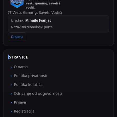
vesti, gaming, saveti i
vodiči
IT Vesti, Gaming, Saveti, Vodiči
Urednik:
Mihailo Ivanjac
Nezavisni tehnološki portal
O nama
STRANICE
O nama
Politika privatnosti
Politika kolačića
Odricanje od odgovornosti
Prijava
Registracija