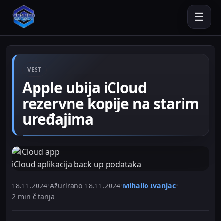
☰
VEST
Apple ubija iCloud
rezervne kopije na starim
uređajima
iCloud aplikacija back up podataka
18.11.2024
•
Ažurirano
18.11.2024
•
Mihailo Ivanjac
•
2 min čitanja