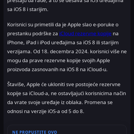
prestaju da rade, a to se dešava sa iOS uređajima
sa iOS 8 i starijim.
Korisnici su primetili da je Apple slao e-poruke o
prestanku podrške za
iCloud rezervne kopije
na
iPhone, iPad i iPod uređajima sa iOS 8 ili starijim
verzijama. Od 18. decembra 2024. korisnici više ne
mogu da prave rezervne kopije svojih Apple
proizvoda zasnovanih na iOS 8 na iCloud-u.
Štaviše, Apple će ukloniti sve postojeće rezervne
kopije sa iCloud-a, ne ostavljajući korisnicima način
da vrate svoje uređaje iz oblaka. Promena se
odnosi na verzije iOS-a od 5 do 8.
NE PROPUSTITE OVO