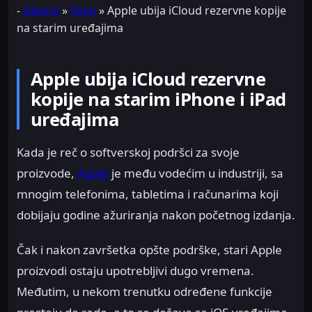
-
Glavna
»
Vesti
»
Apple ubija iCloud rezervne kopije
na starim uređajima
Apple ubija iCloud rezervne
kopije na starim iPhone i iPad
uređajima
Kada je reč o softverskoj podršci za svoje
proizvode,
Apple
je među vodećim u industriji, sa
mnogim telefonima, tabletima i računarima koji
dobijaju godine ažuriranja nakon početnog izdanja.
Čak i nakon završetka opšte podrške, stari Apple
proizvodi ostaju upotrebljivi dugo vremena.
Međutim, u nekom trenutku određene funkcije