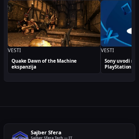
profesionalno. Sve tehničke analize i konfiguracije
na Sajber Sfera portalu zasnovane su na realnim
produkcionim implementacijama.
VESTI
VESTI
Quake Dawn of the Machine
Sony uvodi rek
ekspanzija
PlayStation
Sajber Sfera
Sajber Sfera Tech — IT