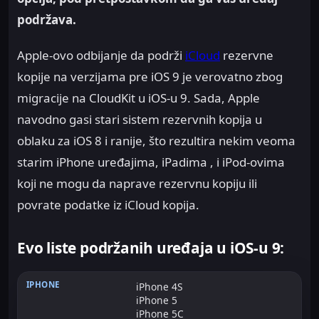
podržava.
Apple-ovo odbijanje da podrži
iCloud
rezervne
kopije na verzijama pre iOS 9 je verovatno zbog
migracije na CloudKit u iOS-u 9. Sada, Apple
navodno gasi stari sistem rezervnih kopija u
oblaku za iOS 8 i ranije, što rezultira nekim veoma
starim iPhone uređajima, iPadima , i iPod-ovima
koji ne mogu da naprave rezervnu kopiju ili
povrate podatke iz iCloud kopija.
Evo liste podržanih uređaja u iOS-u 9:
iPhone 4S
iPhone 5
iPhone 5C