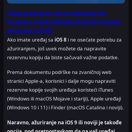
iCloud prestaje da radi na zastarelim iOS
verzijama, kopije podataka okačenih na Apple
serverima se brišu
Ako imate uređaj sa
iOS 8
i ne osećate potrebu za
ažuriranjem, još uvek možete da napravite
rezervnu kopiju da biste sačuvali važne podatke.
Prema dokumentu podrške na zvaničnoj web
stranici Apple-a, korisnici i dalje mogu napraviti
rezervne kopije svojih uređaja koristeći iTunes
(Windows ili macOS Mojave i stariji), Apple uređaji
(Windows 10 i 11) i Finder (macOS Catalina i noviji).
Naravno, ažuriranje na iOS 9 ili noviji je takođe
opcija, pod pretpostavkom da ga vaš uređaj