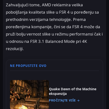
Zahvaljujući tome, AMD reklamira velika
poboljšanja kvaliteta slike u FSR 4 u poređenju sa
prethodnim verzijama tehnologije. Prema
poređenjima kompanije, čini se da FSR 4 može da
pruži bolju vernost slike u režimu performansi čak i
u odnosu na FSR 3.1 Balanced Mode pri 4K
rezoluciji.
NE PROPUSTITE OVO
Quake Dawn of the Machine
ekspanzija
PROČITAJTE VIŠE →