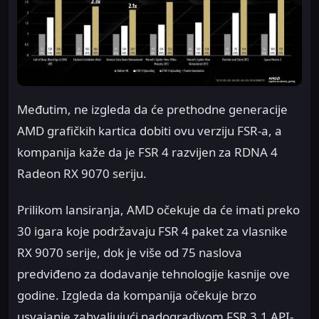
Međutim, ne izgleda da će prethodne generacije
AMD grafičkih kartica dobiti ovu verziju FSR-a, a
kompanija kaže da je FSR 4 razvijen za RDNA 4
Radeon RX 9070 seriju.
Prilikom lansiranja, AMD očekuje da će imati preko
30 igara koje podržavaju FSR 4 paket za vlasnike
RX 9070 serije, dok je više od 75 naslova
predviđeno za dodavanje tehnologije kasnije ove
godine. Izgleda da kompanija očekuje brzo
usvajanje zahvaljujući nadogradivom FSR 3.1 API-