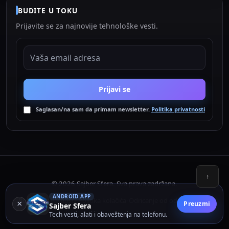
BUDITE U TOKU
Prijavite se za najnovije tehnološke vesti.
EMAIL ADRESA
Prijavi se
Saglasan/na sam da primam newsletter.
Politika privatnosti
↑
© 2026 Sajber Sfera. Sva prava zadržana.
ANDROID APP
Politika privatnosti
Politika kolačića
Odricanje od odgovornosti
•
•
×
Preuzmi
Sajber Sfera
Tech vesti, alati i obaveštenja na telefonu.