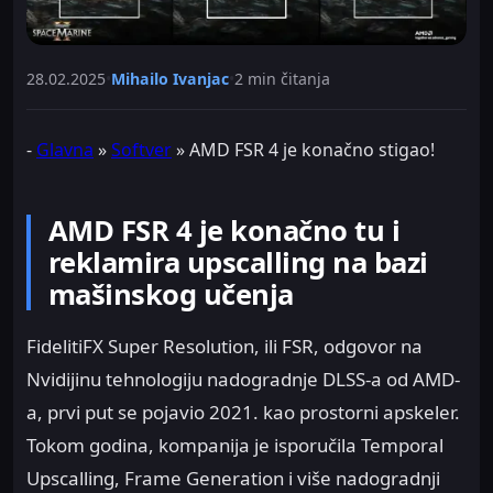
28.02.2025
•
Mihailo Ivanjac
•
2 min čitanja
-
Glavna
»
Softver
»
AMD FSR 4 je konačno stigao!
AMD FSR 4 je konačno tu i
reklamira upscalling na bazi
mašinskog učenja
FidelitiFX Super Resolution, ili FSR, odgovor na
Nvidijinu tehnologiju nadogradnje DLSS-a od AMD-
a, prvi put se pojavio 2021. kao prostorni apskeler.
Tokom godina, kompanija je isporučila Temporal
Upscalling, Frame Generation i više nadogradnji