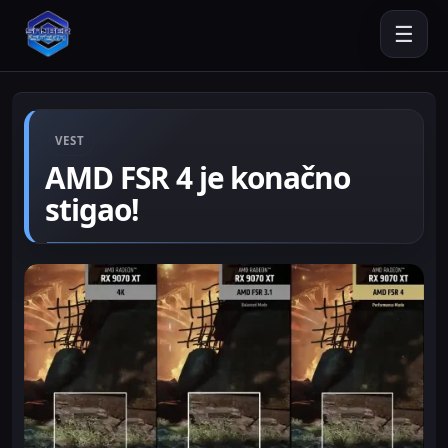
☰
VEST
AMD FSR 4 je konačno
stigao!