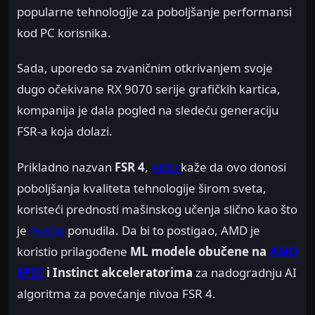
popularne tehnologije za poboljšanje performansi
kod PC korisnika.
Sada, uporedo sa zvaničnim otkrivanjem svoje
dugo očekivane RX 9070 serije grafičkih kartica,
kompanija je dala pogled na sledeću generaciju
FSR-a koja dolazi.
Prikladno nazvan
FSR 4
,
AMD
kaže da ovo donosi
poboljšanja kvaliteta tehnologije širom sveta,
koristeći prednosti mašinskog učenja slično kao što
je
Nvidia
ponudila. Da bi to postigao, AMD je
koristio prilagođene
ML modele obučene na
AMD
EPIC
i Instinct akceleratorima
za nadogradnju AI
algoritma za povećanje nivoa FSR 4.