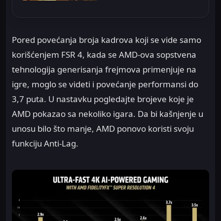
Pored povećanja broja kadrova koji se vide samo
korišćenjem FSR 4, kada se AMD-ova sopstvena
tehnologija generisanja frejmova primenjuje na
igre, moglo se videti i povećanje performansi do
3,7 puta. U nastavku pogledajte brojeve koje je
AMD pokazao sa nekoliko igara. Da bi kašnjenje u
unosu bilo što manje, AMD ponovo koristi svoju
funkciju Anti-Lag.