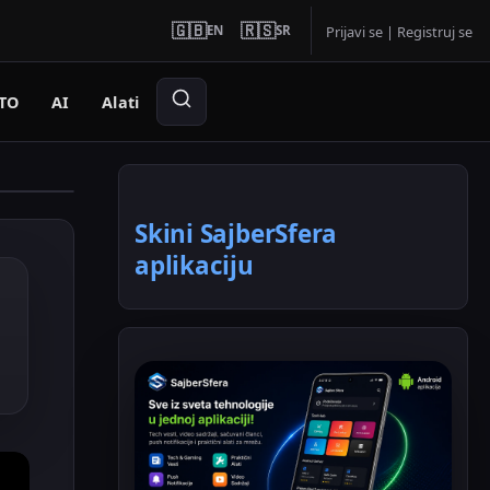
🇬🇧
🇷🇸
EN
SR
Prijavi se
|
Registruj se
TO
AI
Alati
Skini SajberSfera
aplikaciju