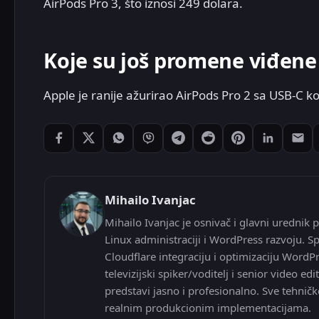
AirPods Pro 3, što iznosi 249 dolara.
Koje su još promene viđene 
Apple je ranije ažurirao AirPods Pro 2 sa USB-C 
Podeli: Facebook
Podeli: X
Podeli: WhatsApp
Podeli: Viber
Podeli: Telegram
Podeli: Reddit
Podeli: Pintere
Podeli: L
Pode
Mihailo Ivanjac
Mihailo Ivanjac je osnivač i glavni urednik p
Linux administraciji i WordPress razvoju. Sp
Cloudflare integraciju i optimizaciju WordP
televizijski spiker/voditelj i senior video
predstavi jasno i profesionalno. Sve tehničk
realnim produkcionim implementacijama.