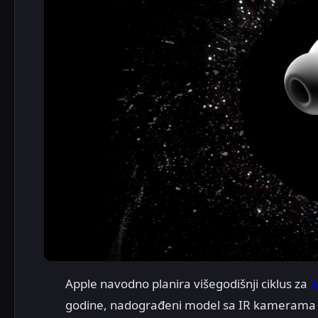
Apple navodno planira višegodišnji ciklus za
A
godine, nadograđeni model sa IR kamerama