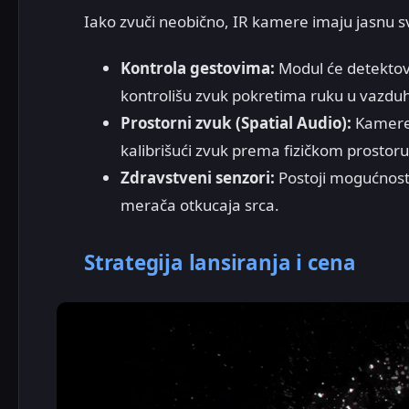
Iako zvuči neobično, IR kamere imaju jasnu 
Kontrola gestovima:
Modul će detektov
kontrolišu zvuk pokretima ruku u vazdu
Prostorni zvuk (Spatial Audio):
Kamere 
kalibrišući zvuk prema fizičkom prostoru
Zdravstveni senzori:
Postoji mogućnost 
merača otkucaja srca.
Strategija lansiranja i cena