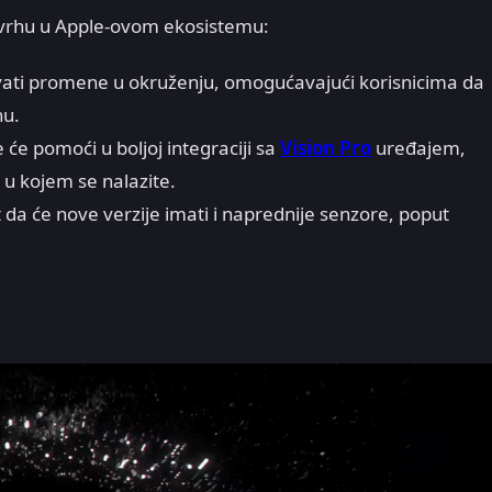
svrhu u Apple-ovom ekosistemu:
ati promene u okruženju, omogućavajući korisnicima da
hu.
će pomoći u boljoj integraciji sa
Vision Pro
uređajem,
 u kojem se nalazite.
da će nove verzije imati i naprednije senzore, poput