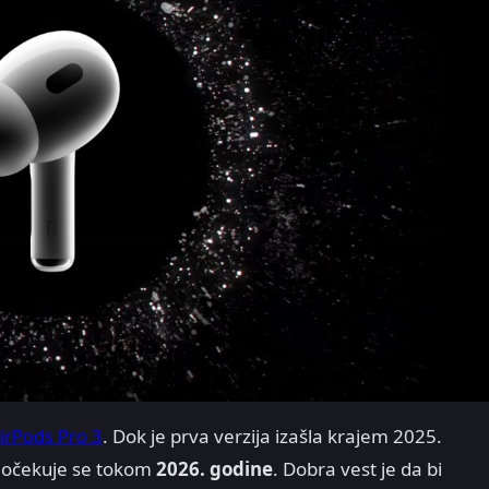
irPods Pro 3
. Dok je prva verzija izašla krajem 2025.
 očekuje se tokom
2026. godine
. Dobra vest je da bi