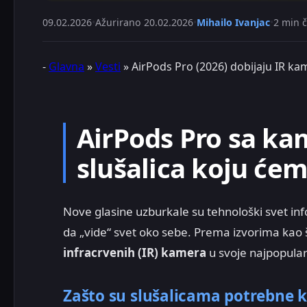
09.02.2026
•
Ažurirano
20.02.2026
•
Mihailo Ivanjac
•
2 min č
-
Glavna
»
Vesti
»
AirPods Pro (2026) dobijaju IR ka
AirPods Pro sa k
slušalica koju ćem
Nove glasine uzburkale su tehnološki svet i
da „vide“ svet oko sebe. Prema izvorima kao 
infracrvenih (IR) kamera
u svoje najpopularn
Zašto su slušalicama potrebne 