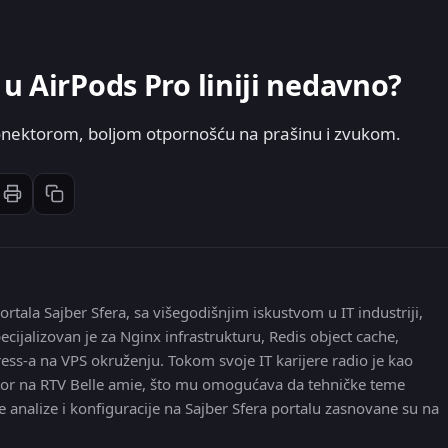
u AirPods Pro liniji nedavno?
konektorom, boljom otpornošću na prašinu i zvukom.
Štampaj članak
Kopiraj link
st
inkedIn
li: Email
ortala Sajber Sfera, sa višegodišnjim iskustvom u IT industriji,
ecijalizovan je za Nginx infrastrukturu, Redis object cache,
ress-a na VPS okruženju. Tokom svoje IT karijere radio je kao
 editor na RTV Belle amie, što mu omogućava da tehničke teme
e analize i konfiguracije na Sajber Sfera portalu zasnovane su na