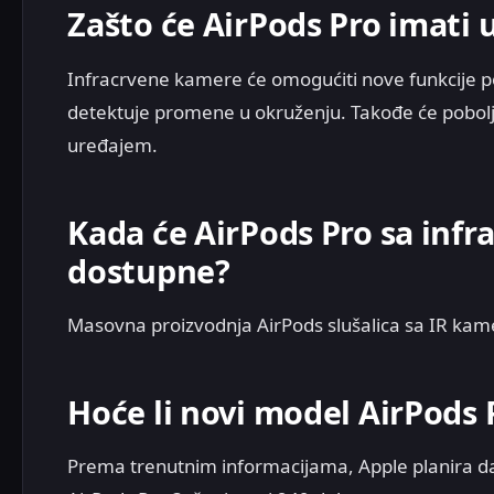
Zašto će AirPods Pro imati
Infracrvene kamere će omogućiti nove funkcije 
detektuje promene u okruženju. Takođe će poboljš
uređajem.
Kada će AirPods Pro sa inf
dostupne?
Masovna proizvodnja AirPods slušalica sa IR ka
Hoće li novi model AirPods P
Prema trenutnim informacijama, Apple planira da