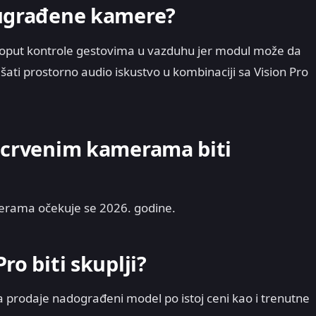
 ugrađene kamere?
poput kontrole gestovima u vazduhu jer modul može da
ati prostorno audio iskustvo u kombinaciji sa Vision Pro
racrvenim kamerama biti
merama očekuje se 2026. godine.
ro biti skuplji?
 prodaje nadograđeni model po istoj ceni kao i trenutne