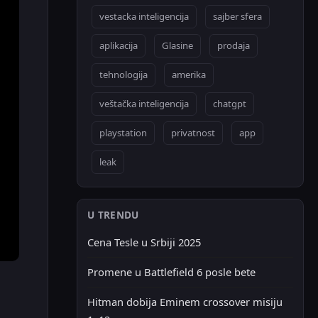
vestacka inteligencija
sajber sfera
aplikacija
Glasine
prodaja
tehnologija
amerika
veštačka inteligencija
chatgpt
playstation
privatnost
app
leak
U TRENDU
Cena Tesle u Srbiji 2025
Promene u Battlefield 6 posle bete
Hitman dobija Eminem crossover misiju