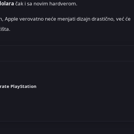
dolara
čak i sa novim hardverom.
m, Apple verovatno neće menjati dizajn drastično, već će
išta
.
rate PlayStation