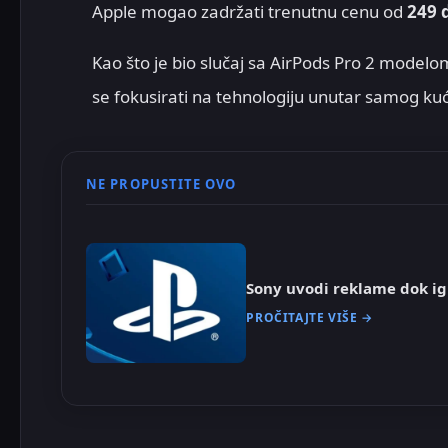
Apple mogao zadržati trenutnu cenu od
249 
Kao što je bio slučaj sa AirPods Pro 2 modelo
se fokusirati na tehnologiju unutar samog kuć
NE PROPUSTITE OVO
Sony uvodi reklame dok ig
PROČITAJTE VIŠE →