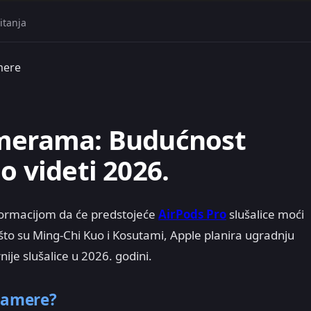
itanja
mere
amerama: Budućnost
o videti 2026.
nformacijom da će predstojeće
AirPods Pro
slušalice moći
što su Ming-Chi Kuo i Kosutami, Apple planira ugradnju
ije slušalice u 2026. godini.
kamere?