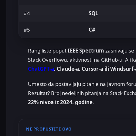
#4
SQL
#5
C#
Rang liste poput
IEEE Spectrum
zasnivaju se 
Stack Overflowu, aktivnosti na GitHub-u. Ali 
ChatGPT-a
, Claude-a, Cursor-a ili Windsurf-
Umesto da postavljaju pitanje na javnom for
Rezultat? Broj nedeljnih pitanja na Stack Ex
22% nivoa iz 2024. godine
.
NE PROPUSTITE OVO