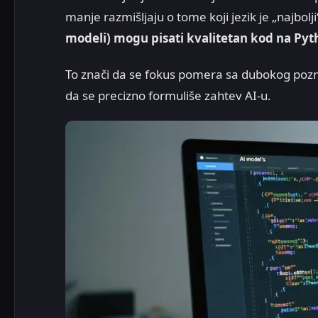
manje razmišljaju o tome koji jezik je „najbol
modeli) mogu pisati kvalitetan kod na Pytho
To znači da se fokus pomera sa dubokog poz
da se precizno formuliše zahtev AI-u.