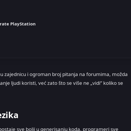
rate PlayStation
mnu zajednicu i ogroman broj pitanja na forumima, možda
je ljudi koristi, već zato što se više ne „vidi“ koliko se
ezika
I postaje sve bolji u generisanju koda, programeri sve