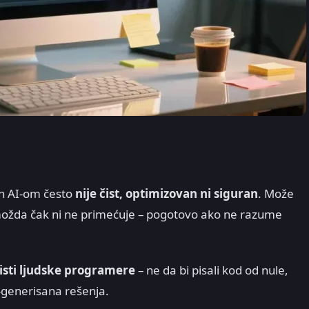
an AI-om često
nije čist, optimizovan ni siguran
. Može
 možda čak ni ne primećuje – pogotovo ako ne razume
isti ljudske programere
– ne da bi pisali kod od nule,
I-generisana rešenja.