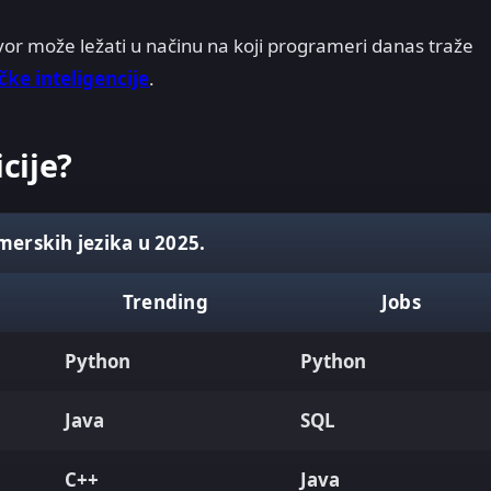
vor može ležati u načinu na koji programeri danas traže
čke inteligencije
.
cije?
erskih jezika u 2025.
Trending
Jobs
Python
Python
Java
SQL
C++
Java