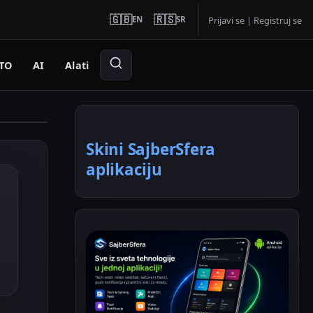
🇬🇧
🇷🇸
EN
SR
Prijavi se
|
Registruj se
TO
AI
Alati
Skini SajberSfera
aplikaciju