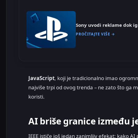
Sony uvodi reklame dok ig
PROČITAJTE VIŠE →
JavaScript
, koji je tradicionalno imao ogro
najviše trpi od ovog trenda – ne zato što ga man
koristi.
AI briše granice između j
IEEE ističe još jedan zanimljiv efekat: kako A