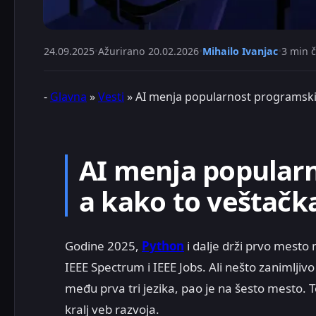
24.09.2025
•
Ažurirano
20.02.2026
•
Mihailo Ivanjac
•
3 min č
-
Glavna
»
Vesti
»
AI menja popularnost programski
AI menja popularn
a kako to veštačka
Godine 2025,
Python
i dalje drži prvo mest
IEEE Spectrum i IEEE Jobs. Ali nešto zanimljiv
među prva tri jezika, pao je na šesto mesto. T
kralj veb razvoja.