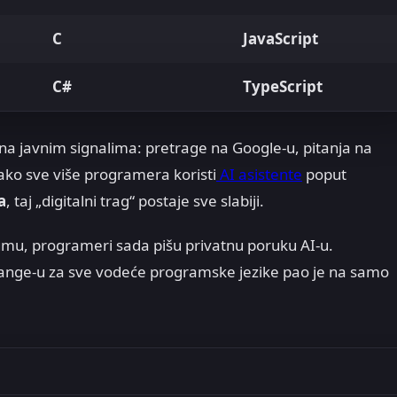
C
JavaScript
C#
TypeScript
na javnim signalima: pretrage na Google-u, pitanja na
kako sve više programera koristi
AI asistente
poput
a
, taj „digitalni trag“ postaje sve slabiji.
umu, programeri sada pišu privatnu poruku AI-u.
change-u za sve vodeće programske jezike pao je na samo