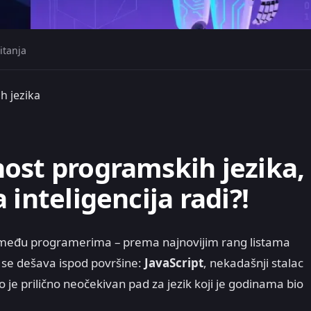
itanja
h jezika
ost programskih jezika,
 inteligencija radi?!
o među programerima – prema najnovijim rang listama
o se dešava ispod površine:
JavaScript
, nekadašnji stalac
o je prilično neočekivan pad za jezik koji je godinama bio