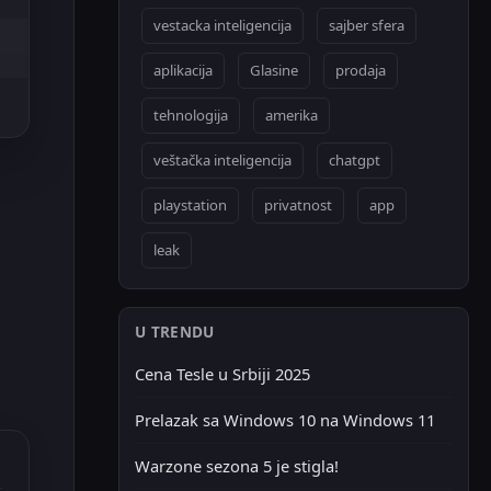
vestacka inteligencija
sajber sfera
aplikacija
Glasine
prodaja
tehnologija
amerika
veštačka inteligencija
chatgpt
playstation
privatnost
app
leak
U TRENDU
Cena Tesle u Srbiji 2025
Prelazak sa Windows 10 na Windows 11
Warzone sezona 5 je stigla!