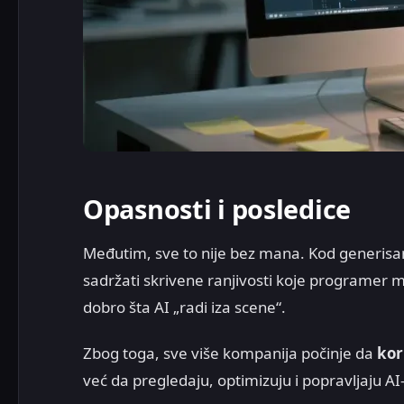
Opasnosti i posledice
Međutim, sve to nije bez mana. Kod generis
sadržati skrivene ranjivosti koje programer
dobro šta AI „radi iza scene“.
Zbog toga, sve više kompanija počinje da
kor
već da pregledaju, optimizuju i popravljaju A