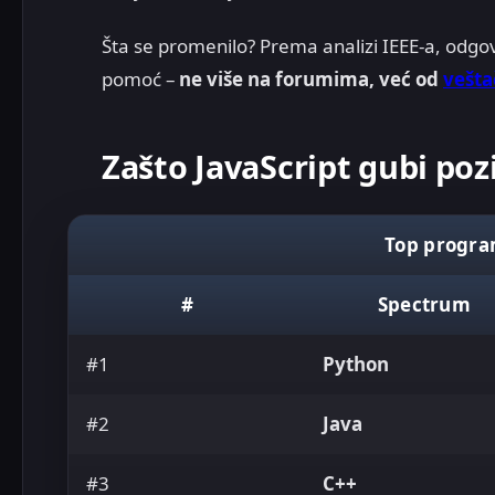
Šta se promenilo? Prema analizi IEEE-a, odgo
pomoć –
ne više na forumima, već od
vešta
Zašto JavaScript gubi pozi
Top program
#
Spectrum
#1
Python
#2
Java
#3
C++