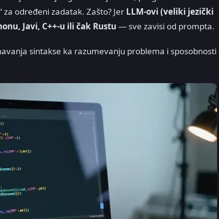
ji“ za određeni zadatak. Zašto? Jer
LLM-ovi (veliki jezički
nu, Javi, C++-u ili čak Rustu
— sve zavisi od prompta.
navanja sintakse ka razumevanju problema i sposobnosti