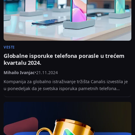
VESTI
Globalne isporuke telefona porasle u trećem
kvartalu 2024.
Mihailo Ivanjac
•
21.11.2024
Kompanija za globalno istraživanje tržišta Canalis izvestila je
u ponedeljak da je svetska isporuka pametnih telefona
porasla za
5{b8fb86e9ca8a765ede80e00fad277e0c89635f71d7ed3550bcd
e80ebcc36fc05} u trećem kvartalu u poređenju...