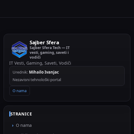
Sajber Sfera
Sajber Sfera Tech — IT
vesti, gaming, saveti i
vodiči
IT Vesti, Gaming, Saveti, Vodiči
Urednik:
Mihailo Ivanjac
Nezavisni tehnološki portal
O nama
STRANICE
O nama