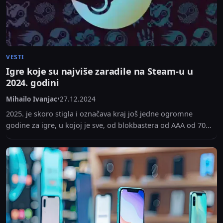
VESTI
Igre koje su najviše zaradile na Steam-u u
2024. godini
Mihailo Ivanjac
•
27.12.2024
2025. je skoro stigla i označava kraj još jedne ogromne
godine za igre, u kojoj je sve, od blokbastera od AAA od 70
dolara...