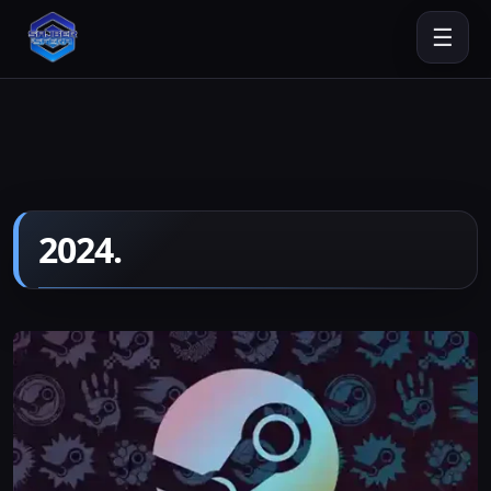
☰
2024.