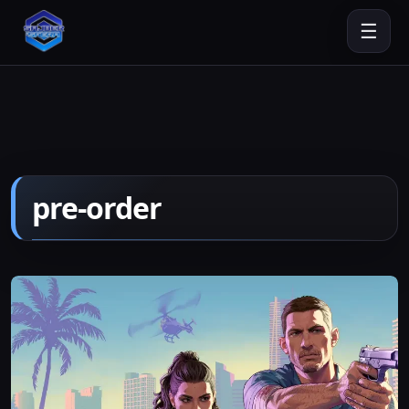
☰
pre-order