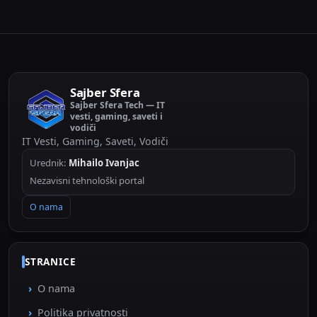
Sajber Sfera
Sajber Sfera Tech — IT
vesti, gaming, saveti i
vodiči
IT Vesti, Gaming, Saveti, Vodiči
Urednik:
Mihailo Ivanjac
Nezavisni tehnološki portal
O nama
STRANICE
O nama
Politika privatnosti