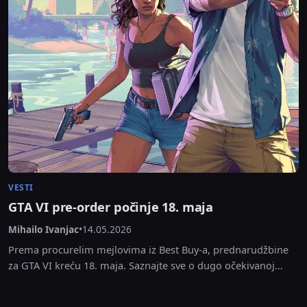
VESTI
GTA VI pre-order počinje 18. maja
Mihailo Ivanjac
•
14.05.2026
Prema procurelim mejlovima iz Best Buy-a, prednarudžbine
za GTA VI kreću 18. maja. Saznajte sve o dugo očekivanoj
prodaji fizičkih kopija najiščekivanije igre ikada.