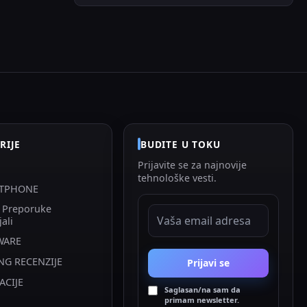
RIJE
BUDITE U TOKU
Prijavite se za najnovije
tehnološke vesti.
TPHONE
i Preporuke
EMAIL ADRESA
jali
WARE
NG RECENZIJE
Prijavi se
ACIJE
Saglasan/na sam da
primam newsletter.