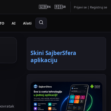
🇬🇧
🇷🇸
EN
SR
Prijavi se
|
Registruj se
TO
AI
Alati
Skini SajberSfera
aplikaciju
 povratak