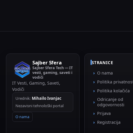
Sajber Sfera
STRANICE
Sajber Sfera Tech — IT
vesti, gaming, saveti i
O nama
vodiči
Politika privatnos
IT Vesti, Gaming, Saveti,
Vodiči
Politika kolačića
Urednik:
Mihailo Ivanjac
Odricanje od
odgovornosti
Nezavisni tehnološki portal
Prijava
O nama
Registracija