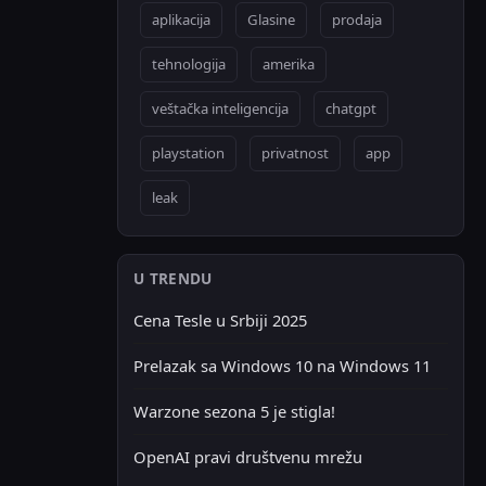
aplikacija
Glasine
prodaja
tehnologija
amerika
veštačka inteligencija
chatgpt
playstation
privatnost
app
leak
U TRENDU
Cena Tesle u Srbiji 2025
Prelazak sa Windows 10 na Windows 11
Warzone sezona 5 je stigla!
OpenAI pravi društvenu mrežu