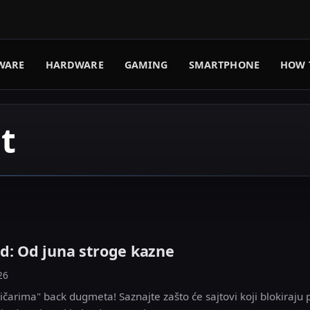
WARE
HARDWARE
GAMING
SMARTPHONE
HOW 
t
d: Od juna stroge kazne
26
ičarima" back dugmeta! Saznajte zašto će sajtovi koji blokiraju