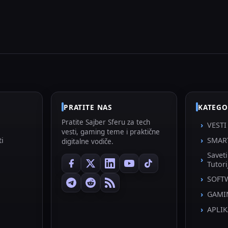
PRATITE NAS
KATEGO
Pratite Sajber Sferu za tech
VESTI
vesti, gaming teme i praktične
ti
SMAR
digitalne vodiče.
Savet
Tutori
SOFT
GAMI
APLIK