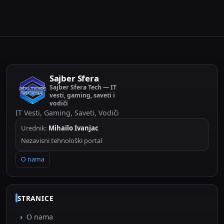
funkcionalnosti. Za razliku od...
Sajber Sfera
Sajber Sfera Tech — IT
vesti, gaming, saveti i
vodiči
IT Vesti, Gaming, Saveti, Vodiči
Urednik:
Mihailo Ivanjac
Nezavisni tehnološki portal
O nama
STRANICE
O nama