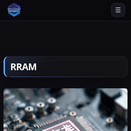
☰
RRAM