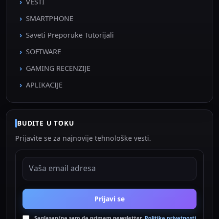
VESTI
SMARTPHONE
Saveti Preporuke Tutorijali
SOFTWARE
GAMING RECENZIJE
APLIKACIJE
BUDITE U TOKU
Prijavite se za najnovije tehnološke vesti.
EMAIL ADRESA
Prijavi se
Saglasan/na sam da primam newsletter.
Politika privatnosti