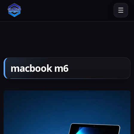
☰
macbook m6