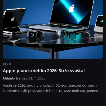
VESTI
Apple planira veliku 2026. Stiže svašta!
Mihailo Ivanjac
•
03.11.2025
Apple će 2026. godinu proslaviti 50. godišnjicom ogromnim
izlaskom novih proizvoda: iPhone 18, MacBook M6, pametni
displej, redizajnirani Siri i još. Saznajte sve detalje!