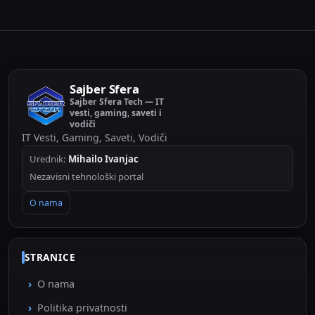
Sajber Sfera
Sajber Sfera Tech — IT
vesti, gaming, saveti i
vodiči
IT Vesti, Gaming, Saveti, Vodiči
Urednik:
Mihailo Ivanjac
Nezavisni tehnološki portal
O nama
STRANICE
O nama
Politika privatnosti