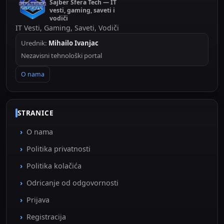
Sajber Sfera Tech — IT
vesti, gaming, saveti i
vodiči
IT Vesti, Gaming, Saveti, Vodiči
Urednik:
Mihailo Ivanjac
Nezavisni tehnološki portal
O nama
STRANICE
O nama
Politika privatnosti
Politika kolačića
Odricanje od odgovornosti
Prijava
Registracija