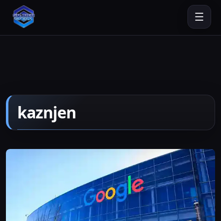
☰
kaznjen