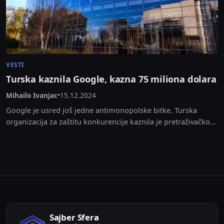
VESTI
Turska kaznila Google, kazna 75 miliona dolara
Mihailo Ivanjac
•
15.12.2024
Google je usred još jedne antimonopolske bitke. Turska
organizacija za zaštitu konkurencije kaznila je pretraživačkog
giganta sa 2,61 milijardu lira (75 miliona dolara) zbog...
Sajber Sfera