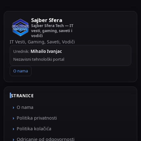
Sajber Sfera
Sajber Sfera Tech — IT
vesti, gaming, saveti i
vodiči
IT Vesti, Gaming, Saveti, Vodiči
Urednik:
Mihailo Ivanjac
Nezavisni tehnološki portal
O nama
STRANICE
O nama
Politika privatnosti
Politika kolačića
Odricanje od odgovornosti