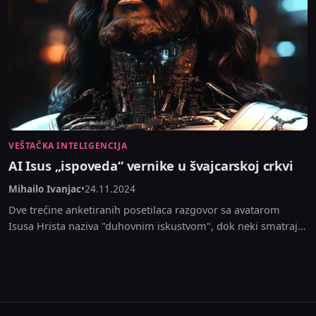
VEŠTAČKA INTELIGENCIJA
AI Isus „ispoveda“ vernike u švajcarskoj crkvi
Mihailo Ivanjac
•
24.11.2024
Dve trećine anketiranih posetilaca razgovor sa avatarom
Isusa Hrista naziva "duhovnim iskustvom", dok neki smatraju
da su AI odgovori "otrcani i puni mudrosti na...