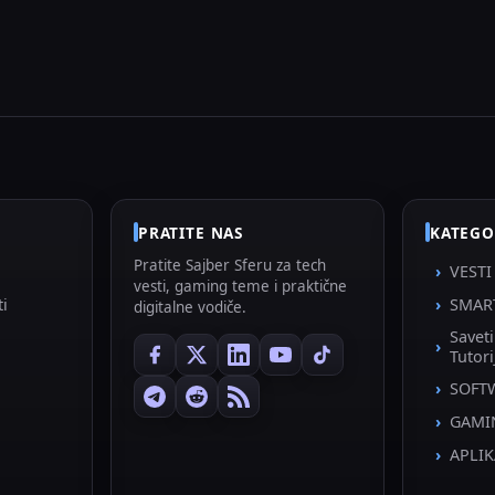
PRATITE NAS
KATEGO
Pratite Sajber Sferu za tech
VESTI
vesti, gaming teme i praktične
ti
SMAR
digitalne vodiče.
Savet
Tutori
SOFT
GAMI
APLIK