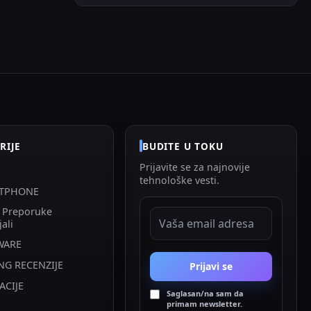
RIJE
BUDITE U TOKU
Prijavite se za najnovije
tehnološke vesti.
TPHONE
i Preporuke
EMAIL ADRESA
jali
WARE
NG RECENZIJE
Prijavi se
ACIJE
Saglasan/na sam da
primam newsletter.