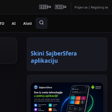
🇬🇧
🇷🇸
EN
SR
Prijavi se
|
Registruj se
TO
AI
Alati
Skini SajberSfera
aplikaciju