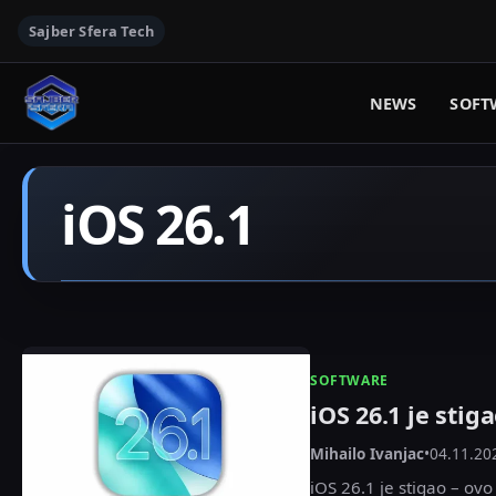
Sajber Sfera Tech
NEWS
SOFT
iOS 26.1
SOFTWARE
iOS 26.1 je stig
Mihailo Ivanjac
•
04.11.20
iOS 26.1 je stigao – ovo