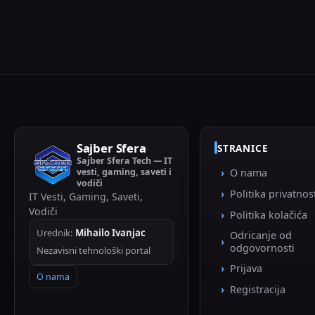
Sajber Sfera
STRANICE
Sajber Sfera Tech — IT
vesti, gaming, saveti i
O nama
vodiči
Politika privatnos
IT Vesti, Gaming, Saveti,
Vodiči
Politika kolačića
Urednik:
Mihailo Ivanjac
Odricanje od
odgovornosti
Nezavisni tehnološki portal
Prijava
O nama
Registracija