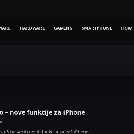
WARE
HARDWARE
GAMING
SMARTPHONE
HOW 
ao – nove funkcije za iPhone
25
 su 5 najvećih novih funkcija za vaš iPhone!