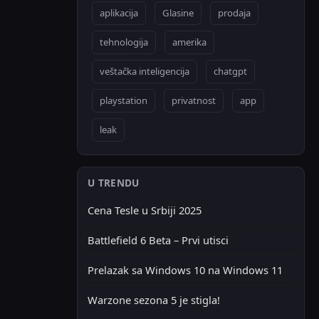
aplikacija
Glasine
prodaja
tehnologija
amerika
veštačka inteligencija
chatgpt
playstation
privatnost
app
leak
U TRENDU
Cena Tesle u Srbiji 2025
Battlefield 6 Beta – Prvi utisci
Prelazak sa Windows 10 na Windows 11
Warzone sezona 5 je stigla!