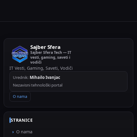
adresom.
Sajber Sfera
Sajber Sfera Tech — IT
vesti, gaming, saveti i
vodiči
IT Vesti, Gaming, Saveti, Vodiči
Urednik:
Mihailo Ivanjac
Nezavisni tehnološki portal
O nama
STRANICE
O nama