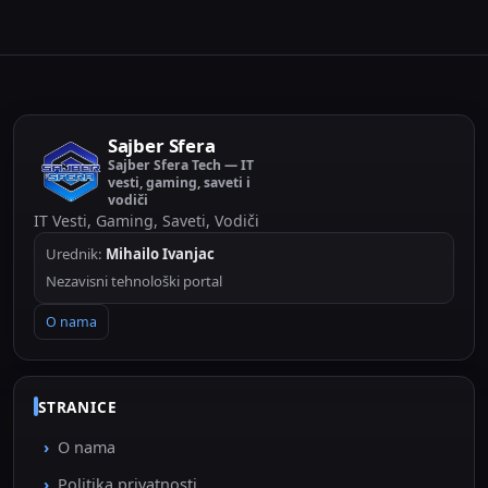
Sajber Sfera
Sajber Sfera Tech — IT
vesti, gaming, saveti i
vodiči
IT Vesti, Gaming, Saveti, Vodiči
Urednik:
Mihailo Ivanjac
Nezavisni tehnološki portal
O nama
STRANICE
O nama
Politika privatnosti