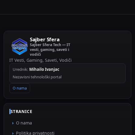
Sajber Sfera
Sajber Sfera Tech — IT
vesti, gaming, saveti i
vodiči
IT Vesti, Gaming, Saveti, Vodiči
Urednik:
Mihailo Ivanjac
Nezavisni tehnološki portal
O nama
STRANICE
O nama
Politika privatnosti