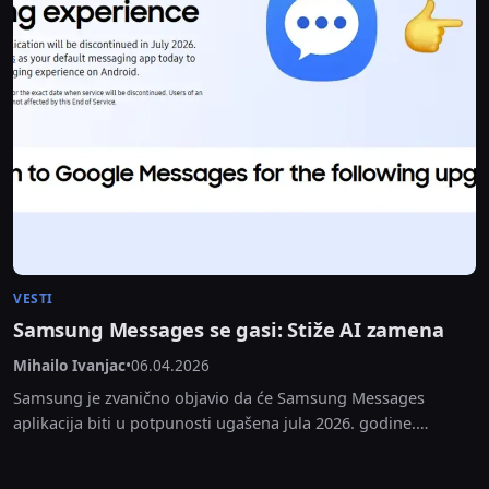
VESTI
Samsung Messages se gasi: Stiže AI zamena
Mihailo Ivanjac
•
06.04.2026
Samsung je zvanično objavio da će Samsung Messages
aplikacija biti u potpunosti ugašena jula 2026. godine.
Kompanija savetuje sve korisnike Galaxy uređaja da što...