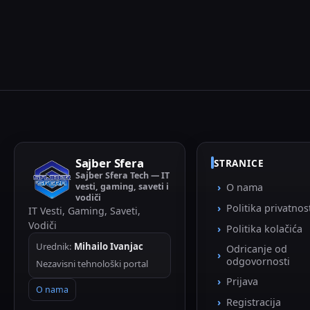
Sajber Sfera
STRANICE
Sajber Sfera Tech — IT
vesti, gaming, saveti i
O nama
vodiči
Politika privatnos
IT Vesti, Gaming, Saveti,
Vodiči
Politika kolačića
Urednik:
Mihailo Ivanjac
Odricanje od
odgovornosti
Nezavisni tehnološki portal
Prijava
O nama
Registracija