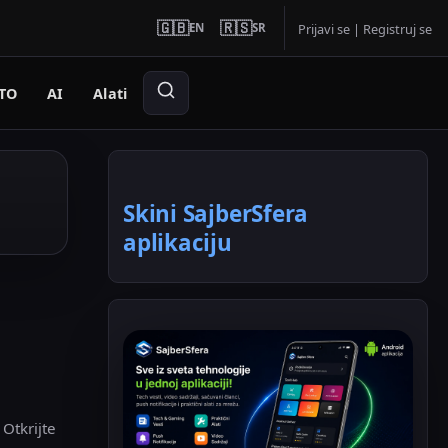
🇬🇧
🇷🇸
EN
SR
Prijavi se
|
Registruj se
TO
AI
Alati
Skini SajberSfera
aplikaciju
 Otkrijte