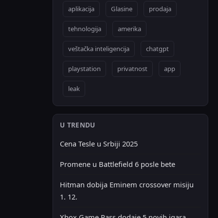
aplikacija
Glasine
prodaja
tehnologija
amerika
veštačka inteligencija
chatgpt
playstation
privatnost
app
leak
U TRENDU
Cena Tesle u Srbiji 2025
Promene u Battlefield 6 posle bete
Hitman dobija Eminem crossover misiju
1. 12.
Xbox Game Pass dodaje 5 novih igara