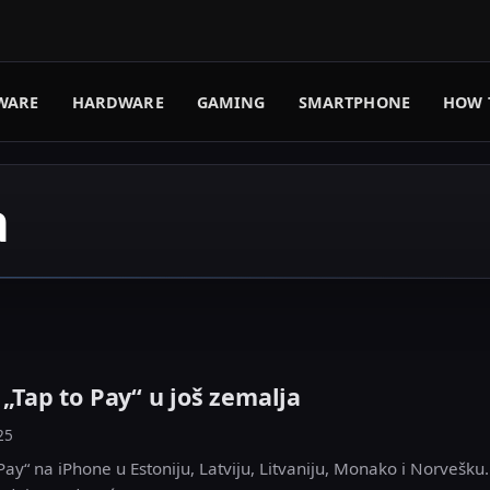
WARE
HARDWARE
GAMING
SMARTPHONE
HOW 
a
 „Tap to Pay“ u još zemalja
25
Pay“ na iPhone u Estoniju, Latviju, Litvaniju, Monako i Norvešku.