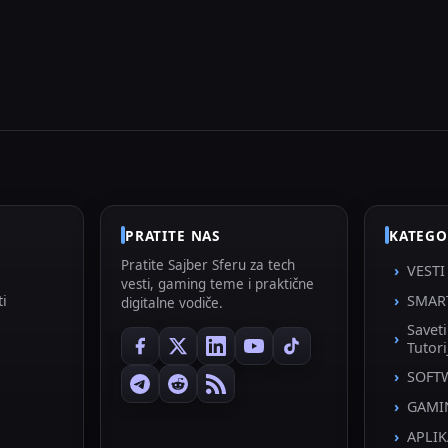
PRATITE NAS
KATEGO
Pratite Sajber Sferu za tech
VESTI
vesti, gaming teme i praktične
ti
SMAR
digitalne vodiče.
Savet
Tutori
SOFT
GAMI
APLIK