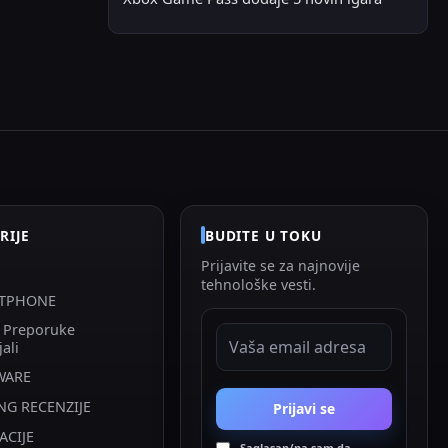
RIJE
BUDITE U TOKU
Prijavite se za najnovije
tehnološke vesti.
TPHONE
i Preporuke
EMAIL ADRESA
jali
WARE
NG RECENZIJE
Prijavi se
ACIJE
Saglasan/na sam da